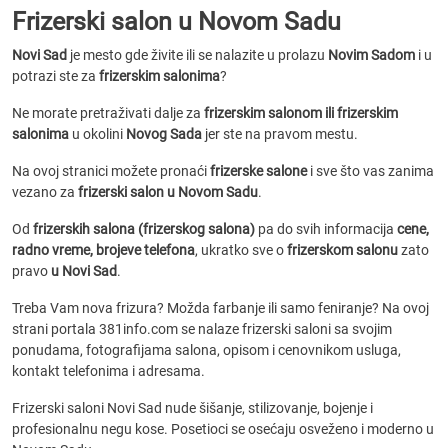
Frizerski salon u Novom Sadu
Novi Sad
je mesto gde živite ili se nalazite u prolazu
Novim Sadom
i u
potrazi ste za
frizerskim salonima
?
Ne morate pretraživati dalje za
frizerskim salonom ili frizerskim
salonima
u okolini
Novog Sada
jer ste na pravom mestu.
Na ovoj stranici možete pronaći
frizerske salone
i sve što vas zanima
vezano za
frizerski salon u Novom Sadu
.
Od
frizerskih salona (frizerskog salona)
pa do svih informacija
cene,
radno vreme, brojeve telefona
, ukratko sve o
frizerskom salonu
zato
pravo
u Novi Sad
.
Treba Vam nova frizura? Možda farbanje ili samo feniranje? Na ovoj
strani portala 381info.com se nalaze frizerski saloni sa svojim
ponudama, fotografijama salona, opisom i cenovnikom usluga,
kontakt telefonima i adresama.
Frizerski saloni Novi Sad nude šišanje, stilizovanje, bojenje i
profesionalnu negu kose. Posetioci se osećaju osveženo i moderno u