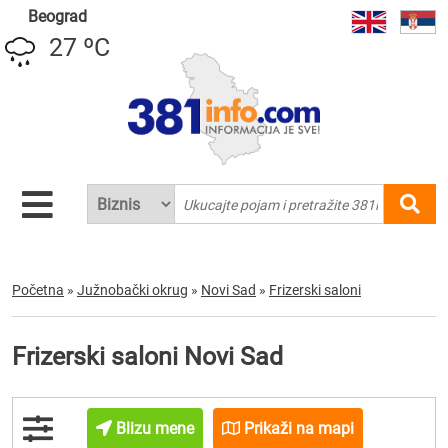
Beograd
27 ºC
Početna
»
Južnobački okrug
»
Novi Sad
»
Frizerski saloni
Frizerski saloni Novi Sad
Blizu mene
Prikaži na mapi