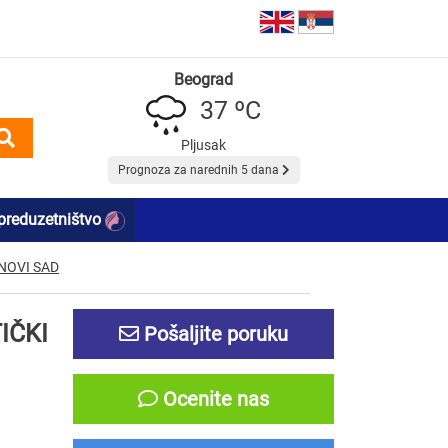
Beograd
37 ºC
Pljusak
Prognoza za narednih 5 dana
preduzetništvo
NOVI SAD
IČKI
Pošaljite poruku
Ocenite nas