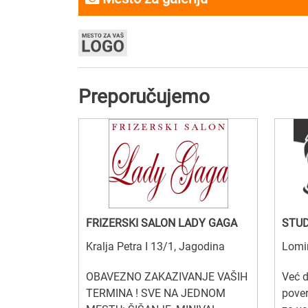
Preporučujemo
FRIZERSKI SALON LADY GAGA
STUD
Kralja Petra I 13/1, Jagodina
Lomi
OBAVEZNO ZAKAZIVANJE VAŠIH
Već 
TERMINA ! SVE NA JEDNOM
pover