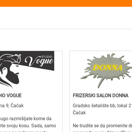
IO VOGUE
FRIZERSKI SALON DONNA
na 9, Čačak
Gradsko šetalište bb, lokal 2
Čačak
dugo razmišljate kome da
ite svoju kosu. Sada, samo
Ne trudite se da promenite d