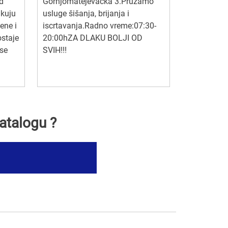
d
Gornjomatejevačka 3.Pružamo
ikuju
usluge šišanja, brijanja i
ene i
iscrtavanja.Radno vreme:07:30-
staje
20:00hZA DLAKU BOLJI OD
 se
SVIH!!!
atalogu ?