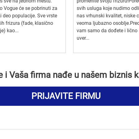
s sve na jednom mestu.
promenite svoju frizuru!Pore
o Vogue će se pobrinuti za
svih usluga koje nudimo odl
 deo populacije. Sve vrste
nas vrhunski kvalitet, niske c
h frizura (fade, klasično
veoma ljubazno osoblje.Preo
je) kao...
vam samo da dođete i lično
uver...
se i Vaša firma nađe u našem biznis k
PRIJAVITE FIRMU