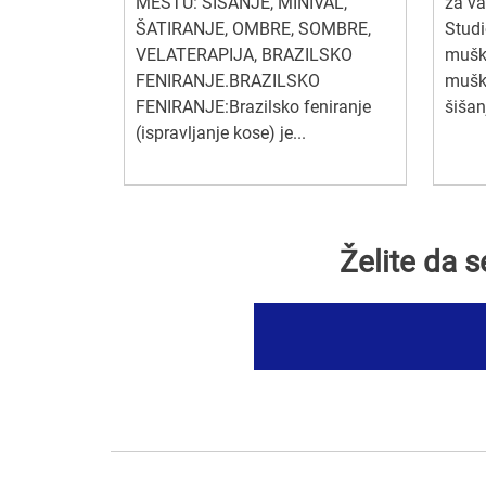
MESTU: ŠIŠANJE, MINIVAL,
za va
ŠATIRANJE, OMBRE, SOMBRE,
Studi
VELATERAPIJA, BRAZILSKO
muški
FENIRANJE.BRAZILSKO
muški
FENIRANJE:Brazilsko feniranje
šišan
(ispravljanje kose) je...
Želite da 