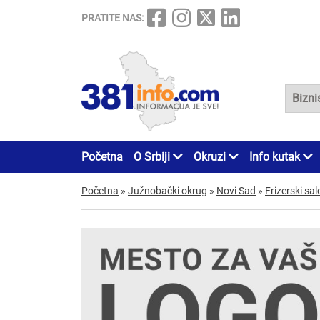
PRATITE NAS:
Početna
O Srbiji
Okruzi
Info kutak
Početna
»
Južnobački okrug
»
Novi Sad
»
Frizerski sal