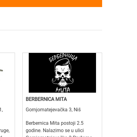
BERBERNICA MITA
1,
Gornjomatejevačka 3, Niš
Berbernica Mita postoji 2.5
ruge,
godine. Nalazimo se u ulici