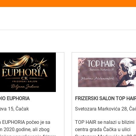
IO EUPHORIA
FRIZERSKI SALON TOP HAI
eva 15, Čačak
Svetozara Markovića 28, Ča
n EUPHORIA počeo je sa
TOP HAIR se nalazi u blizini
 2020.godine, ali zbog
centra grada Čačka u ulici