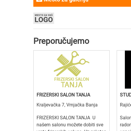
Preporučujemo
FRIZERSKI SALON TANJA
STUD
Kraljevačka 7, Vrnjačka Banja
Rajić
FRIZERSKI SALON TANJA U
Salo
našem salonu možete dobiti sve
radom