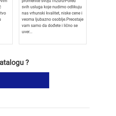
Ovim
promenite svoju frizuru!Pored
ć
svih usluga koje nudimo odlikuju
stvo
nas vrhunski kvalitet, niske cene i
u
veoma ljubazno osoblje.Preostaje
.
vam samo da dođete i lično se
uver...
atalogu ?