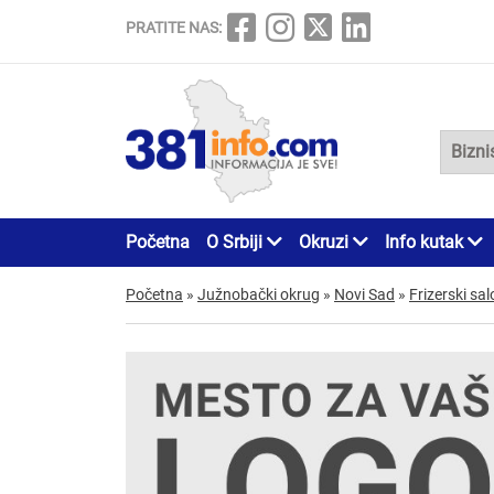
PRATITE NAS:
Početna
O Srbiji
Okruzi
Info kutak
Početna
»
Južnobački okrug
»
Novi Sad
»
Frizerski sal