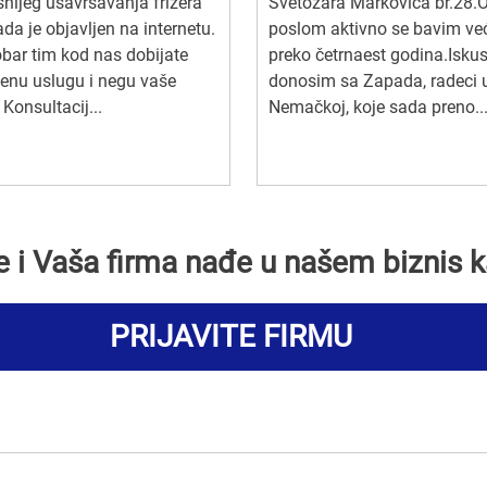
nijeg usavršavanja frizera
Svetozara Markovića br.28.
ada je objavljen na internetu.
poslom aktivno se bavim ve
bar tim kod nas dobijate
preko četrnaest godina.Isku
enu uslugu i negu vaše
donosim sa Zapada, radeci 
 Konsultacij...
Nemačkoj, koje sada preno..
se i Vaša firma nađe u našem biznis k
PRIJAVITE FIRMU