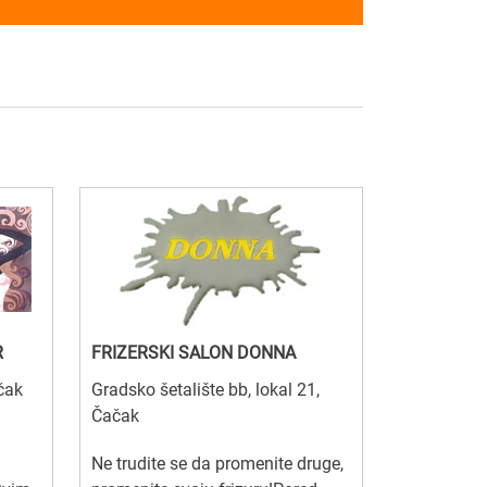
R
FRIZERSKI SALON DONNA
čak
Gradsko šetalište bb, lokal 21,
Čačak
Ne trudite se da promenite druge,