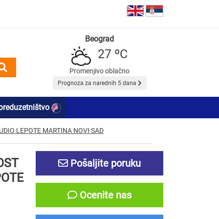
Beograd
27 ºC
Promenjivo oblačno
Prognoza za narednih 5 dana
preduzetništvo
UDIO LEPOTE MARTINA NOVI SAD
OST
Pošaljite poruku
POTE
Ocenite nas