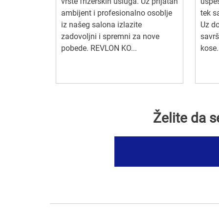
vrste frizerskih usluga. Uz prijatan
uspeš
ambijent i profesionalno osoblje
tek s
iz našeg salona izlazite
Uz do
zadovoljni i spremni za nove
savrš
pobede. REVLON KO...
kose.
Želite da 