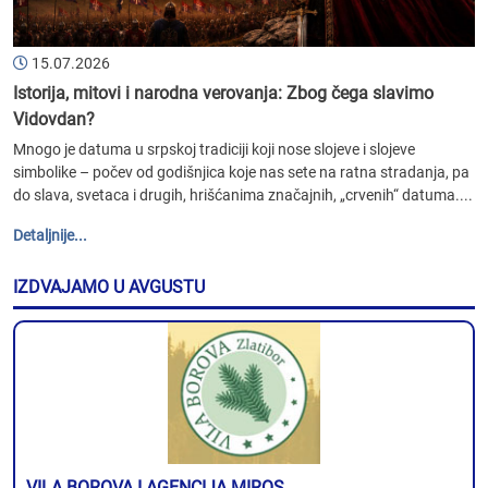
15.07.2026
Istorija, mitovi i narodna verovanja: Zbog čega slavimo
Vidovdan?
Mnogo je datuma u srpskoj tradiciji koji nose slojeve i slojeve
simbolike – počev od godišnjica koje nas sete na ratna stradanja, pa
do slava, svetaca i drugih, hrišćanima značajnih, „crvenih“ datuma....
Detaljnije...
IZDVAJAMO U AVGUSTU
VILA BOROVA I AGENCIJA MIROS