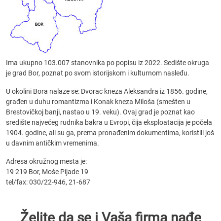
Ima ukupno 103.007 stanovnika po popisu iz 2022. Sedište okruga
je grad Bor, poznat po svom istorijskom i kulturnom nasleđu.
U okolini Bora nalaze se: Dvorac kneza Aleksandra iz 1856. godine,
građen u duhu romantizma i Konak kneza Miloša (smešten u
Brestovičkoj banji, nastao u 19. veku). Ovaj grad je poznat kao
središte najvećeg rudnika bakra u Evropi, čija eksploatacija je počela
1904. godine, ali su ga, prema pronađenim dokumentima, koristili još
u davnim antičkim vremenima.
Adresa okružnog mesta je:
19 219 Bor, Moše Pijade 19
tel/fax: 030/22-946, 21-687
Želite da se i Vaša firma nađe