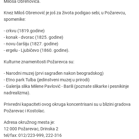
Miloša Obrenovića.
Knez Miloš Obrenović je još za života podigao sebi, u Požarevcu,
spomenike:
- crkvu (1819.godine)
- konak - dvorac (1825. godine)
- novu čaršiju (1827. godine)
- ergelu - Ljubičevo (1860. godine).
Kulturne znamenitosti Požarevca su:
- Narodni muzej (prvi sagrađen nakon beogradskog)
- Etno park Tulba (jedinstveni muzej u prirodi)
- Galerija slika Milene Pavlović - Barili (poznate slikarke i pesnikinje
nadrealizma).
Privredni kapaciteti ovog okruga koncentrisani su u blizini gradova
Požarevac i Kostolac.
Adresa okružnog mesta je:
12 000 Požarevac, Drinska 2
tel/fax: 012/223-999, 222-316