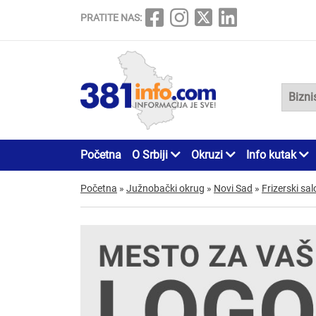
PRATITE NAS:
Početna
O Srbiji
Okruzi
Info kutak
Početna
»
Južnobački okrug
»
Novi Sad
»
Frizerski sal