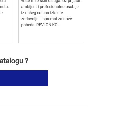
zera
vrste frizerskih usluga. Uz prijatan
rnetu.
ambijent i profesionalno osoblje
te
iz našeg salona izlazite
zadovoljni i spremni za nove
pobede. REVLON KO...
atalogu ?