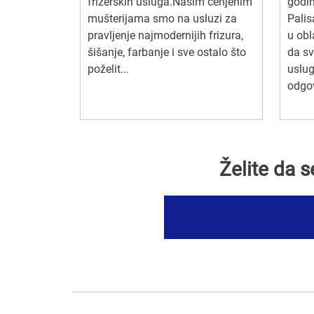
frizerskih usluga.Našim cenjenim
godin
mušterijama smo na usluzi za
Palis
pravljenje najmodernijih frizura,
u obl
šišanje, farbanje i sve ostalo što
da sv
poželit...
uslug
odgov
Želite da 