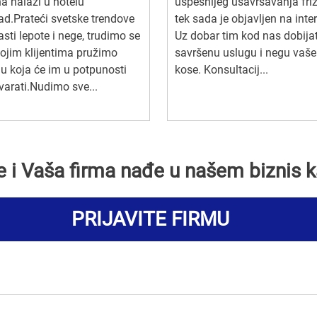
a nalazi u hotelu
uspešnijeg usavršavanja fri
ad.Prateći svetske trendove
tek sada je objavljen na inte
asti lepote i nege, trudimo se
Uz dobar tim kod nas dobija
ojim klijentima pružimo
savršenu uslugu i negu vaše
u koja će im u potpunosti
kose. Konsultacij...
arati.Nudimo sve...
se i Vaša firma nađe u našem biznis k
PRIJAVITE FIRMU