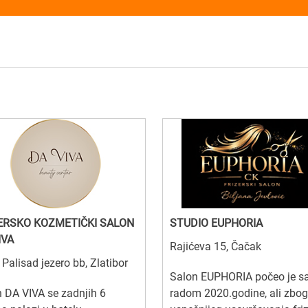
ERSKO KOZMETIČKI SALON
STUDIO EUPHORIA
IVA
Rajićeva 15, Čačak
 Palisad jezero bb, Zlatibor
Salon EUPHORIA počeo je s
 DA VIVA se zadnjih 6
radom 2020.godine, ali zbog