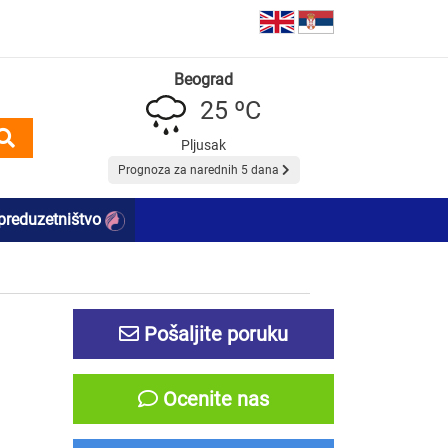
Beograd
25 ºC
Pljusak
Prognoza za narednih 5 dana
preduzetništvo
Pošaljite poruku
Ocenite nas