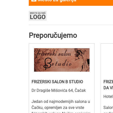
Preporučujemo
FRIZERSKI SALON B STUDIO
FRIZ
DA V
Dr Dragiše Mišovića 64, Čačak
Hotel
Jedan od najmodernijih salona u
Čačku, opremljen za sve vrste
Salon