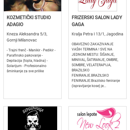
KOZMETIČKI STUDIO
FRIZERSKI SALON LADY
ADAGIO
GAGA
Kneza Aleksandra 5/3,
Kralja Petra I 13/1, Jagodina
Gornji Milanovac
OBAVEZNO ZAKAZIVANJE
VAŠIH TERMINA ! SVE NA
- Trajni frenč - Manikir - Pedikir -
JEDNOM MESTU: ŠIŠANJE,
Parafinsko pakovanje -
MINIVAL, ŠATIRANJE, OMBRE,
Depilacija (topla, hladna) -
SOMBRE, VELATERAPIJA,
Solarijum - Profesionalno
BRAZILSKO
šminkanje za sve prilike
FENIRANJE.BRAZILSKO
FENIRANJE:Brazilsko feniranje
(ispravljanje kose) je...