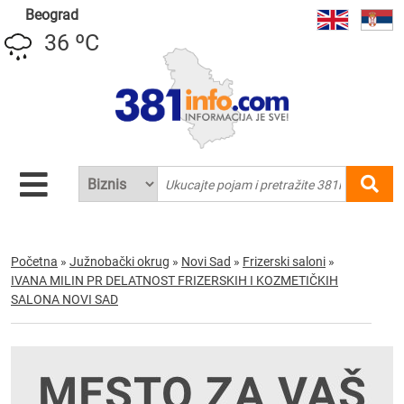
Beograd
36 ºC
Početna
»
Južnobački okrug
»
Novi Sad
»
Frizerski saloni
»
IVANA MILIN PR DELATNOST FRIZERSKIH I KOZMETIČKIH
SALONA NOVI SAD