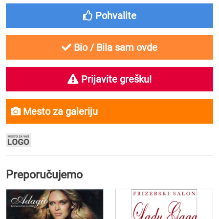
Pohvalite
Bio / Bila sam ovde
Prijavite grešku!
Mesto za galeriju
Preporučujemo