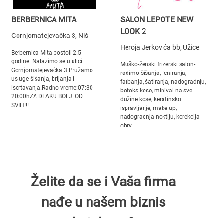
BERBERNICA MITA
SALON LEPOTE NEW
LOOK 2
Gornjomatejevačka 3, Niš
Heroja Jerkovića bb, Užice
Berbernica Mita postoji 2.5
godine. Nalazimo se u ulici
Muško-ženski frizerski salon-
Gornjomatejevačka 3.Pružamo
radimo šišanja, feniranja,
usluge šišanja, brijanja i
farbanja, šatiranja, nadogradnju,
iscrtavanja.Radno vreme:07:30-
botoks kose, minival na sve
20:00hZA DLAKU BOLJI OD
dužine kose, keratinsko
SVIH!!!
ispravljanje, make up,
nadogradnja noktiju, korekcija
obrv...
Želite da se i Vaša firma
nađe u našem biznis