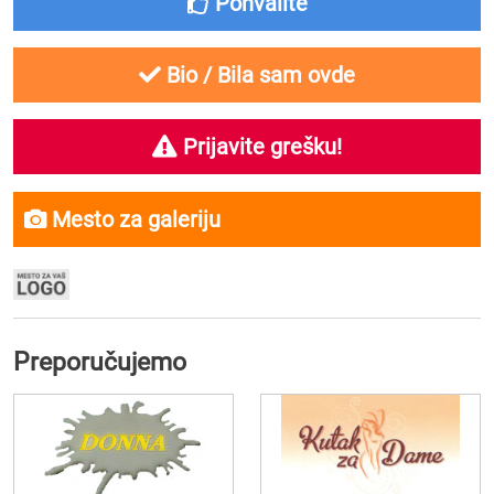
Pohvalite
Bio / Bila sam ovde
Prijavite grešku!
Mesto za galeriju
Preporučujemo