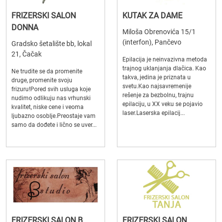
FRIZERSKI SALON
KUTAK ZA DAME
DONNA
Miloša Obrenovića 15/1
(interfon), Pančevo
Gradsko šetalište bb, lokal
21, Čačak
Epilacija je neinvazivna metoda
trajnog uklanjanja dlačica. Kao
Ne trudite se da promenite
takva, jedina je priznata u
druge, promenite svoju
svetu.Kao najsavremenije
frizuru!Pored svih usluga koje
rešenje za bezbolnu, trajnu
nudimo odlikuju nas vrhunski
epilaciju, u XX veku se pojavio
kvalitet, niske cene i veoma
laser.Laserska epilacij...
ljubazno osoblje.Preostaje vam
samo da dođete i lično se uver...
FRIZERSKI SALON B
FRIZERSKI SALON