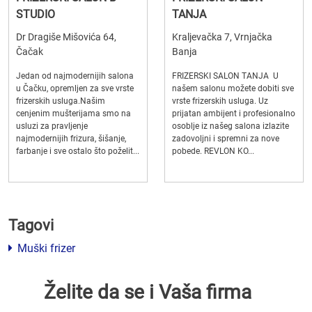
STUDIO
TANJA
Dr Dragiše Mišovića 64,
Kraljevačka 7, Vrnjačka
Čačak
Banja
Jedan od najmodernijih salona
FRIZERSKI SALON TANJA U
u Čačku, opremljen za sve vrste
našem salonu možete dobiti sve
frizerskih usluga.Našim
vrste frizerskih usluga. Uz
cenjenim mušterijama smo na
prijatan ambijent i profesionalno
usluzi za pravljenje
osoblje iz našeg salona izlazite
najmodernijih frizura, šišanje,
zadovoljni i spremni za nove
farbanje i sve ostalo što poželit...
pobede. REVLON KO...
Tagovi
Muški frizer
Želite da se i Vaša firma