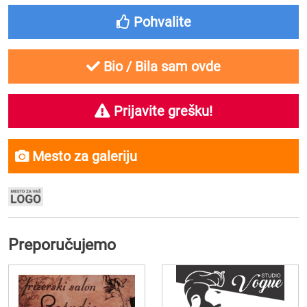
Pohvalite
Bio / Bila sam ovde
Prijavite grešku!
Mesto za galeriju
Preporučujemo