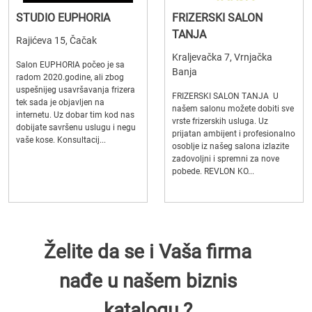
STUDIO EUPHORIA
FRIZERSKI SALON
TANJA
Rajićeva 15, Čačak
Kraljevačka 7, Vrnjačka
Salon EUPHORIA počeo je sa
Banja
radom 2020.godine, ali zbog
uspešnijeg usavršavanja frizera
FRIZERSKI SALON TANJA U
tek sada je objavljen na
našem salonu možete dobiti sve
internetu. Uz dobar tim kod nas
vrste frizerskih usluga. Uz
dobijate savršenu uslugu i negu
prijatan ambijent i profesionalno
vaše kose. Konsultacij...
osoblje iz našeg salona izlazite
zadovoljni i spremni za nove
pobede. REVLON KO...
Želite da se i Vaša firma
nađe u našem biznis
katalogu ?