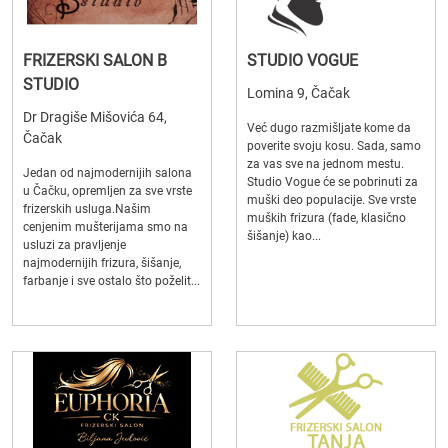
FRIZERSKI SALON B
STUDIO VOGUE
STUDIO
Lomina 9, Čačak
Dr Dragiše Mišovića 64,
Već dugo razmišljate kome da
Čačak
poverite svoju kosu. Sada, samo
za vas sve na jednom mestu.
Jedan od najmodernijih salona
Studio Vogue će se pobrinuti za
u Čačku, opremljen za sve vrste
muški deo populacije. Sve vrste
frizerskih usluga.Našim
muških frizura (fade, klasično
cenjenim mušterijama smo na
šišanje) kao...
usluzi za pravljenje
najmodernijih frizura, šišanje,
farbanje i sve ostalo što poželit...