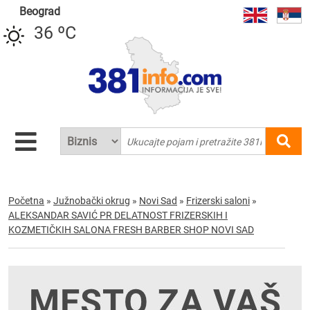
Beograd
36 ºC
Početna
»
Južnobački okrug
»
Novi Sad
»
Frizerski saloni
»
ALEKSANDAR SAVIĆ PR DELATNOST FRIZERSKIH I
KOZMETIČKIH SALONA FRESH BARBER SHOP NOVI SAD