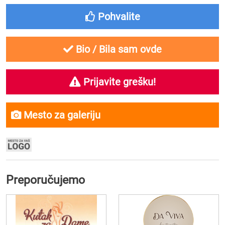
Pohvalite
Bio / Bila sam ovde
Prijavite grešku!
Mesto za galeriju
Preporučujemo