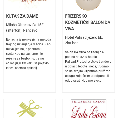
KUTAK ZA DAME
FRIZERSKO
KOZMETIČKI SALON DA
Miloša Obrenovića 15/1
VIVA
(interfon), Pančevo
Hotel Palisad jezero bb,
Epilacija je neinvazivna metoda
Zlatibor
trajnog uklanjanja dlačica. Kao
takva, jedina je priznata u
Salon DA VIVA se zadnjih 6
svetu.Kao najsavremenije
godina nalazi u hotelu
rešenje za bezbolnu, trajnu
Palisad.Prateći svetske trendove
epilaciju, u XX veku se pojavio
u oblasti lepote i nege, trudimo
laser.Laserska epilacij...
se da svojim klijentima pružimo
uslugu koja će im u potpunosti
odgovarati.Nudimo sve...