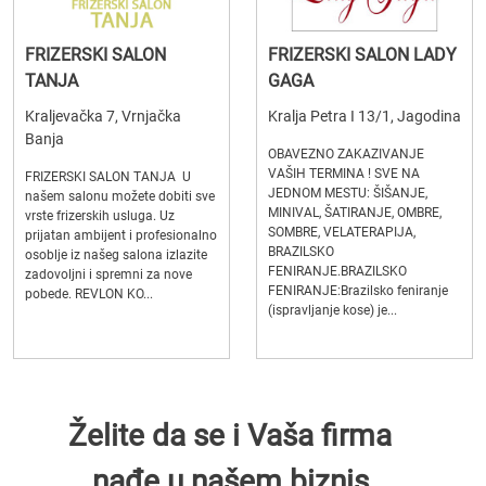
FRIZERSKI SALON
FRIZERSKI SALON LADY
TANJA
GAGA
Kraljevačka 7, Vrnjačka
Kralja Petra I 13/1, Jagodina
Banja
OBAVEZNO ZAKAZIVANJE
VAŠIH TERMINA ! SVE NA
FRIZERSKI SALON TANJA U
JEDNOM MESTU: ŠIŠANJE,
našem salonu možete dobiti sve
MINIVAL, ŠATIRANJE, OMBRE,
vrste frizerskih usluga. Uz
SOMBRE, VELATERAPIJA,
prijatan ambijent i profesionalno
BRAZILSKO
osoblje iz našeg salona izlazite
FENIRANJE.BRAZILSKO
zadovoljni i spremni za nove
FENIRANJE:Brazilsko feniranje
pobede. REVLON KO...
(ispravljanje kose) je...
Želite da se i Vaša firma
nađe u našem biznis