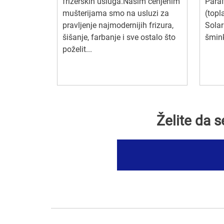
frizerskih usluga.Našim cenjenim
Paraf
mušterijama smo na usluzi za
(topl
pravljenje najmodernijih frizura,
Solar
šišanje, farbanje i sve ostalo što
šmink
poželit...
Želite da 