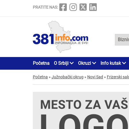
PRATITE NAS:
Početna
O Srbiji
Okruzi
Info kutak
Početna
»
Južnobački okrug
»
Novi Sad
»
Frizerski sal