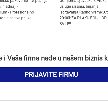
insko pakovanje - Depilacija
Gornjomatejevačka 3.Pruž
a, hladna) -
usluge šišanja, brijanja i
ijum - Profesionalno
iscrtavanja.Radno vreme:07:
anje za sve prilike
20:00hZA DLAKU BOLJI OD
SVIH!!!
se i Vaša firma nađe u našem biznis k
PRIJAVITE FIRMU