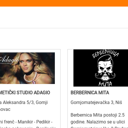
ETIČKI STUDIO ADAGIO
BERBERNICA MITA
 Aleksandra 5/3, Gornji
Gornjomatejevačka 3, Niš
novac
Berbernica Mita postoji 2.5
ni frenč - Manikir - Pedikir -
godine. Nalazimo se u ulici