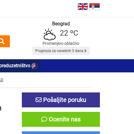
Beograd
22 ºC
Promenjivo oblačno
Prognoza za narednih 5 dana
preduzetništvo
AD
Pošaljite poruku
D
Ocenite nas