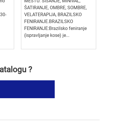
amo
MESTU: ŠIŠANJE, MINIVAL,
ŠATIRANJE, OMBRE, SOMBRE,
30-
VELATERAPIJA, BRAZILSKO
FENIRANJE.BRAZILSKO
FENIRANJE:Brazilsko feniranje
(ispravljanje kose) je...
atalogu ?