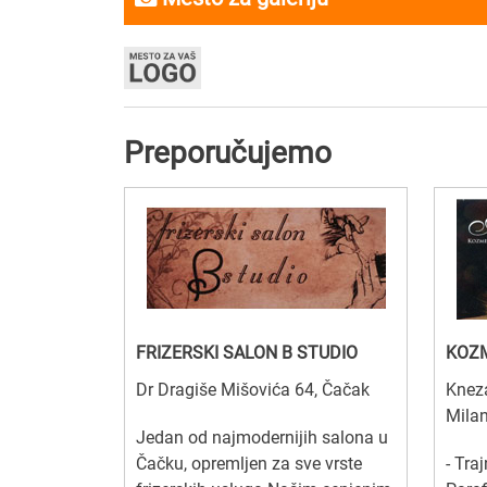
Preporučujemo
FRIZERSKI SALON B STUDIO
KOZM
Dr Dragiše Mišovića 64, Čačak
Kneza
Mila
Jedan od najmodernijih salona u
Čačku, opremljen za sve vrste
- Traj