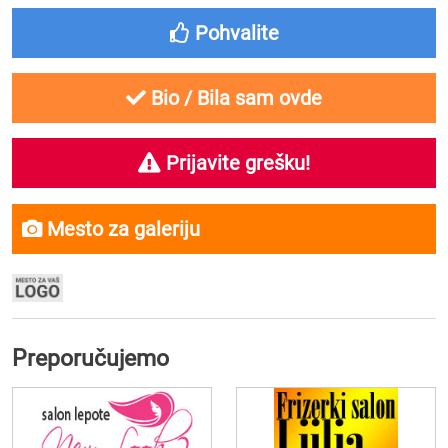
Pohvalite
Bio / Bila sam ovde
Prijavite grešku!
Mesto za galeriju
Preporučujemo