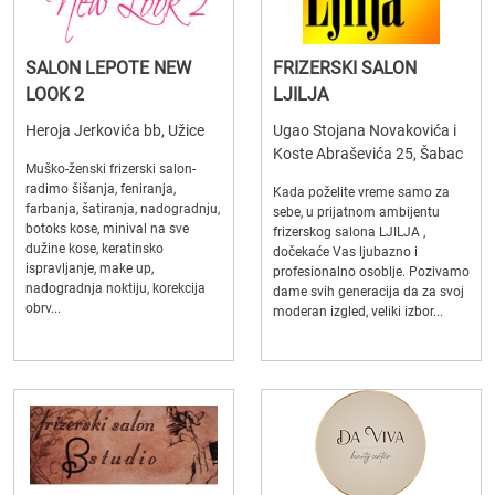
SALON LEPOTE NEW
FRIZERSKI SALON
LOOK 2
LJILJA
Heroja Jerkovića bb, Užice
Ugao Stojana Novakovića i
Koste Abraševića 25, Šabac
Muško-ženski frizerski salon-
radimo šišanja, feniranja,
Kada poželite vreme samo za
farbanja, šatiranja, nadogradnju,
sebe, u prijatnom ambijentu
botoks kose, minival na sve
frizerskog salona LJILJA ,
dužine kose, keratinsko
dočekaće Vas ljubazno i
ispravljanje, make up,
profesionalno osoblje. Pozivamo
nadogradnja noktiju, korekcija
dame svih generacija da za svoj
obrv...
moderan izgled, veliki izbor...