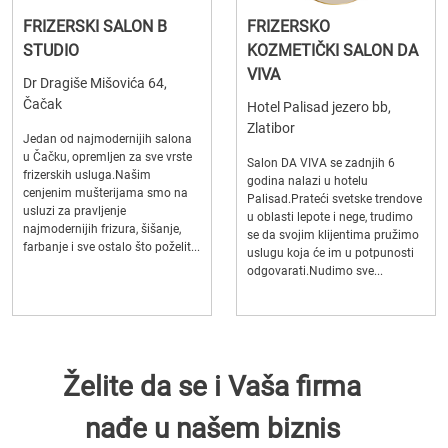
FRIZERSKI SALON B
FRIZERSKO
STUDIO
KOZMETIČKI SALON DA
VIVA
Dr Dragiše Mišovića 64,
Čačak
Hotel Palisad jezero bb,
Zlatibor
Jedan od najmodernijih salona
u Čačku, opremljen za sve vrste
Salon DA VIVA se zadnjih 6
frizerskih usluga.Našim
godina nalazi u hotelu
cenjenim mušterijama smo na
Palisad.Prateći svetske trendove
usluzi za pravljenje
u oblasti lepote i nege, trudimo
najmodernijih frizura, šišanje,
se da svojim klijentima pružimo
farbanje i sve ostalo što poželit...
uslugu koja će im u potpunosti
odgovarati.Nudimo sve...
Želite da se i Vaša firma
nađe u našem biznis