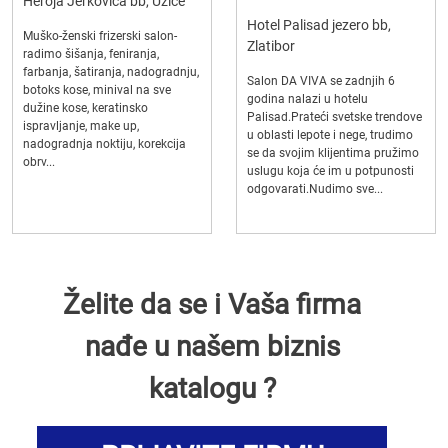
Heroja Jerkovića bb, Užice
Hotel Palisad jezero bb,
Muško-ženski frizerski salon-
Zlatibor
radimo šišanja, feniranja,
farbanja, šatiranja, nadogradnju,
Salon DA VIVA se zadnjih 6
botoks kose, minival na sve
godina nalazi u hotelu
dužine kose, keratinsko
Palisad.Prateći svetske trendove
ispravljanje, make up,
u oblasti lepote i nege, trudimo
nadogradnja noktiju, korekcija
se da svojim klijentima pružimo
obrv...
uslugu koja će im u potpunosti
odgovarati.Nudimo sve...
Želite da se i Vaša firma
nađe u našem biznis
katalogu ?