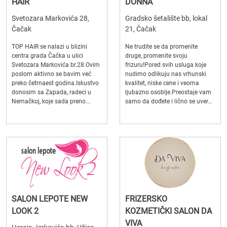
HAIR
DONNA
Svetozara Markovića 28,
Gradsko šetalište bb, lokal
Čačak
21, Čačak
TOP HAIR se nalazi u blizini
Ne trudite se da promenite
centra grada Čačka u ulici
druge, promenite svoju
Svetozara Markovića br.28.Ovim
frizuru!Pored svih usluga koje
poslom aktivno se bavim već
nudimo odlikuju nas vrhunski
preko četrnaest godina.Iskustvo
kvalitet, niske cene i veoma
donosim sa Zapada, radeci u
ljubazno osoblje.Preostaje vam
Nemačkoj, koje sada preno...
samo da dođete i lično se uver...
SALON LEPOTE NEW
FRIZERSKO
LOOK 2
KOZMETIČKI SALON DA
VIVA