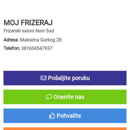
MOJ FRIZERAJ
Frizerski saloni Novi Sad
Adresa:
Maksima Gorkog 28
Telefon:
381604547937
Pošaljite poruku
Ocenite nas
Pohvalite