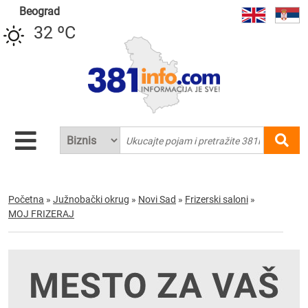
Beograd
32 ºC
Početna
»
Južnobački okrug
»
Novi Sad
»
Frizerski saloni
»
MOJ FRIZERAJ