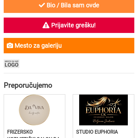
Bio / Bila sam ovde
Prijavite grešku!
Mesto za galeriju
Preporučujemo
FRIZERSKO
STUDIO EUPHORIA