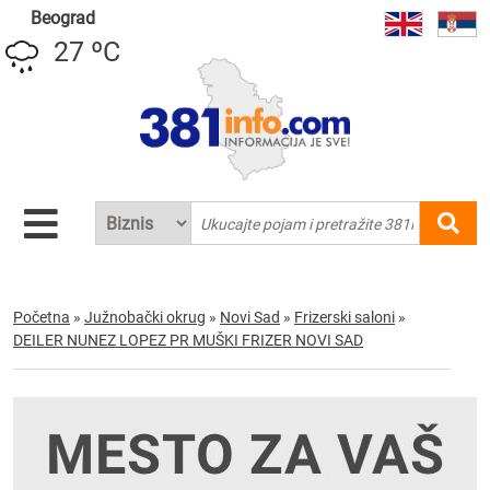
Beograd
27 ºC
Početna
»
Južnobački okrug
»
Novi Sad
»
Frizerski saloni
»
DEILER NUNEZ LOPEZ PR MUŠKI FRIZER NOVI SAD