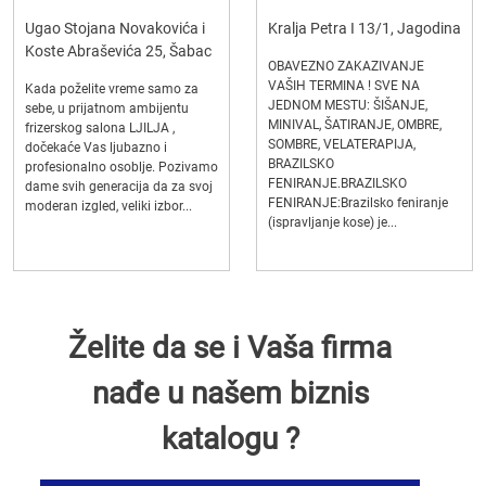
Ugao Stojana Novakovića i
Kralja Petra I 13/1, Jagodina
Koste Abraševića 25, Šabac
OBAVEZNO ZAKAZIVANJE
VAŠIH TERMINA ! SVE NA
Kada poželite vreme samo za
JEDNOM MESTU: ŠIŠANJE,
sebe, u prijatnom ambijentu
MINIVAL, ŠATIRANJE, OMBRE,
frizerskog salona LJILJA ,
SOMBRE, VELATERAPIJA,
dočekaće Vas ljubazno i
BRAZILSKO
profesionalno osoblje. Pozivamo
FENIRANJE.BRAZILSKO
dame svih generacija da za svoj
FENIRANJE:Brazilsko feniranje
moderan izgled, veliki izbor...
(ispravljanje kose) je...
Želite da se i Vaša firma
nađe u našem biznis
katalogu ?