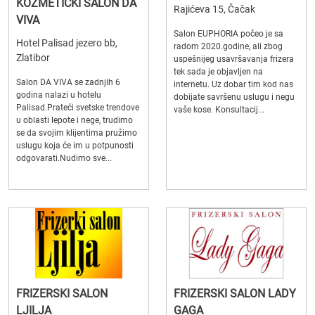
KOZMETIČKI SALON DA
Rajićeva 15, Čačak
VIVA
Salon EUPHORIA počeo je sa
Hotel Palisad jezero bb,
radom 2020.godine, ali zbog
Zlatibor
uspešnijeg usavršavanja frizera
tek sada je objavljen na
Salon DA VIVA se zadnjih 6
internetu. Uz dobar tim kod nas
godina nalazi u hotelu
dobijate savršenu uslugu i negu
Palisad.Prateći svetske trendove
vaše kose. Konsultacij...
u oblasti lepote i nege, trudimo
se da svojim klijentima pružimo
uslugu koja će im u potpunosti
odgovarati.Nudimo sve...
FRIZERSKI SALON
FRIZERSKI SALON LADY
LJILJA
GAGA