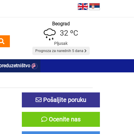
Beograd
32 ºC
Pljusak
Prognoza za narednih 5 dana
preduzetništvo
Pošaljite poruku
Ocenite nas