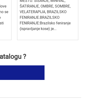
MESTU: ŠIŠANJE, MINIVAL,
dove
ŠATIRANJE, OMBRE, SOMBRE,
imo se
VELATERAPIJA, BRAZILSKO
o
FENIRANJE.BRAZILSKO
sti
FENIRANJE:Brazilsko feniranje
(ispravljanje kose) je...
atalogu ?