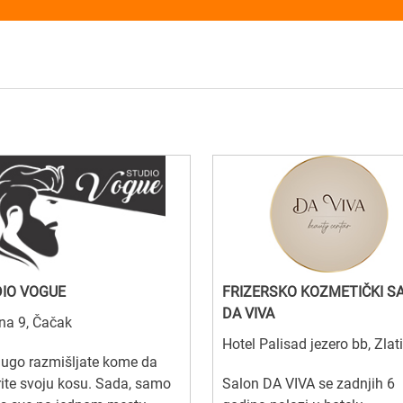
IO VOGUE
FRIZERSKO KOZMETIČKI S
DA VIVA
na 9, Čačak
Hotel Palisad jezero bb, Zlat
dugo razmišljate kome da
ite svoju kosu. Sada, samo
Salon DA VIVA se zadnjih 6