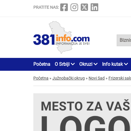
PRATITE NAS:
Početna
O Srbiji
Okruzi
Info kutak
Početna
»
Južnobački okrug
»
Novi Sad
»
Frizerski sal