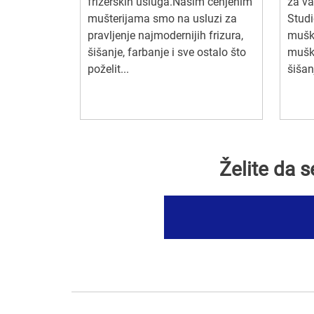
frizerskih usluga.Našim cenjenim
za va
mušterijama smo na usluzi za
Studi
pravljenje najmodernijih frizura,
muški
šišanje, farbanje i sve ostalo što
muški
poželit...
šišan
Želite da 