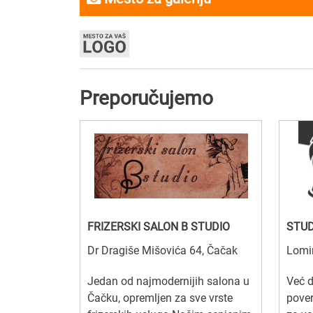
Preporučujemo
FRIZERSKI SALON B STUDIO
STUD
Dr Dragiše Mišovića 64, Čačak
Lomi
Jedan od najmodernijih salona u
Već 
Čačku, opremljen za sve vrste
pover