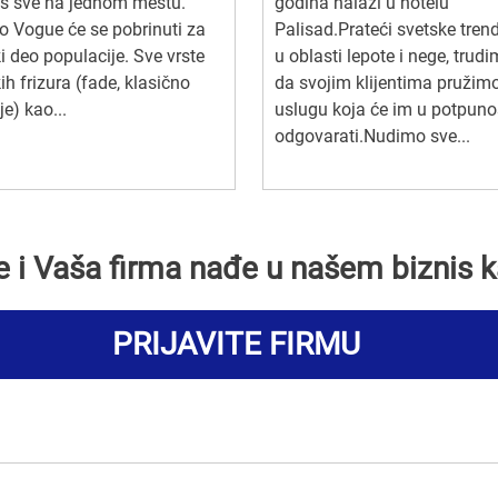
s sve na jednom mestu.
godina nalazi u hotelu
o Vogue će se pobrinuti za
Palisad.Prateći svetske tren
 deo populacije. Sve vrste
u oblasti lepote i nege, trud
h frizura (fade, klasično
da svojim klijentima pružim
je) kao...
uslugu koja će im u potpuno
odgovarati.Nudimo sve...
se i Vaša firma nađe u našem biznis k
PRIJAVITE FIRMU