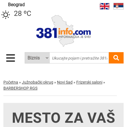
Beograd
28 ºC
Početna
»
Južnobački okrug
»
Novi Sad
»
Frizerski saloni
»
BARBERSHOP RGS