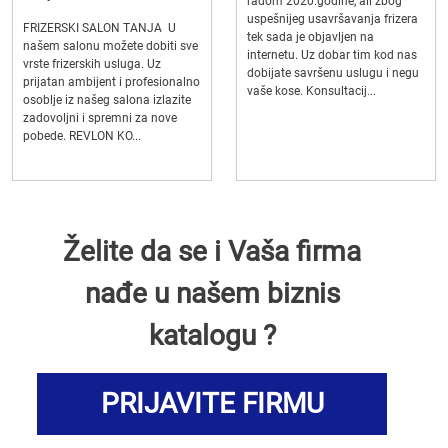
radom 2020.godine, ali zbog
uspešnijeg usavršavanja frizera
FRIZERSKI SALON TANJA U
tek sada je objavljen na
našem salonu možete dobiti sve
internetu. Uz dobar tim kod nas
vrste frizerskih usluga. Uz
dobijate savršenu uslugu i negu
prijatan ambijent i profesionalno
vaše kose. Konsultacij...
osoblje iz našeg salona izlazite
zadovoljni i spremni za nove
pobede. REVLON KO...
Želite da se i Vaša firma
nađe u našem biznis
katalogu ?
PRIJAVITE FIRMU