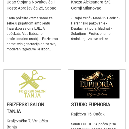
Ugao Stojana Novakovića i
Kneza Aleksandra 5/3,
Koste Abraševića 25, Šabac
Gornji Milanovac
Kada poželite vreme samo za
- Trajni frenč - Manikir - Pedikir -
sebe, u prijatnom ambijentu
Parafinsko pakovanje -
frizerskog salona LJILJA ,
Depilacija (topla, hladna) -
dočekaće Vas ljubazno i
Solarijum - Profesionalno
profesionalno osoblje. Pozivamo
šminkanje za sve prilike
dame svih generacija da za svoj
moderan izgled, veliki izbor...
FRIZERSKI SALON
STUDIO EUPHORIA
TANJA
Rajićeva 15, Čačak
Kraljevačka 7, Vrnjačka
Salon EUPHORIA počeo je sa
Banja