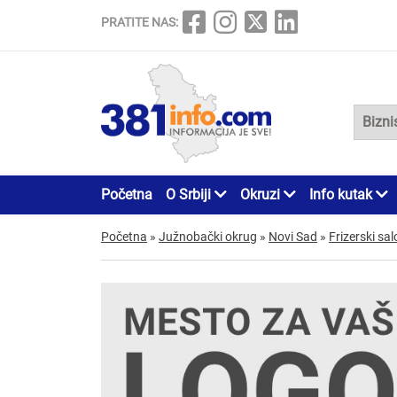
PRATITE NAS:
Početna
O Srbiji
Okruzi
Info kutak
Početna
»
Južnobački okrug
»
Novi Sad
»
Frizerski sal