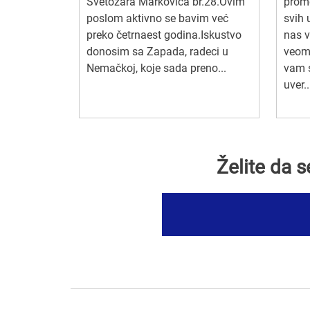
Svetozara Markovića br.28.Ovim
prome
poslom aktivno se bavim već
svih 
preko četrnaest godina.Iskustvo
nas v
donosim sa Zapada, radeci u
veoma
Nemačkoj, koje sada preno...
vam s
uver..
Želite da 