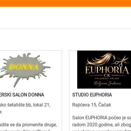
ERSKI SALON DONNA
STUDIO EUPHORIA
ko šetalište bb, lokal 21,
Rajićeva 15, Čačak
k
Salon EUPHORIA počeo je s
udite se da promenite druge,
radom 2020.godine, ali zbog