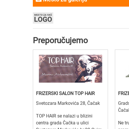
Preporučujemo
FRIZERSKI SALON TOP HAIR
FRIZ
Svetozara Markovića 28, Čačak
Grads
Čača
TOP HAIR se nalazi u blizini
centra grada Čačka u ulici
Ne tr