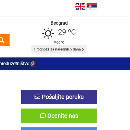
Beograd
29 ºC
Vedro
Prognoza za narednih 5 dana
preduzetništvo
Pošaljite poruku
Ocenite nas