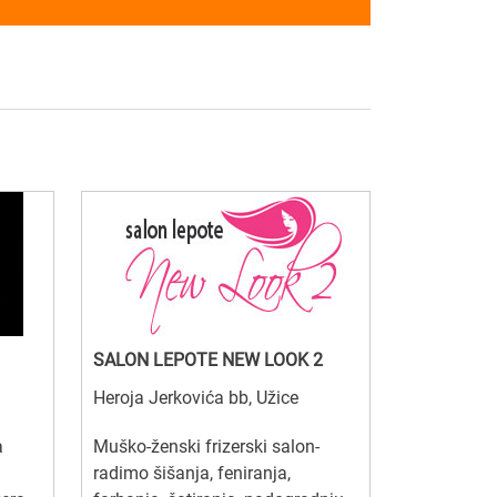
SALON LEPOTE NEW LOOK 2
Heroja Jerkovića bb, Užice
a
Muško-ženski frizerski salon-
radimo šišanja, feniranja,