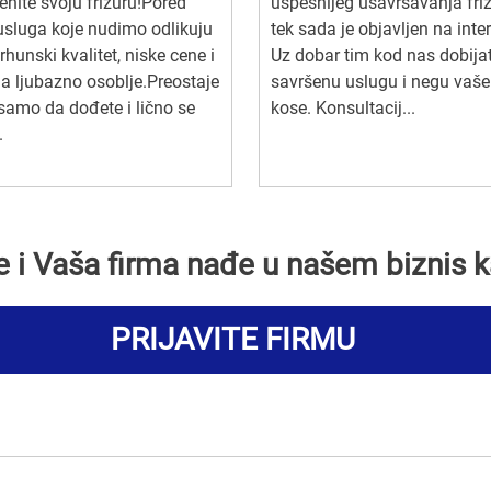
nite svoju frizuru!Pored
uspešnijeg usavršavanja fri
usluga koje nudimo odlikuju
tek sada je objavljen na inte
rhunski kvalitet, niske cene i
Uz dobar tim kod nas dobija
 ljubazno osoblje.Preostaje
savršenu uslugu i negu vaše
amo da dođete i lično se
kose. Konsultacij...
.
se i Vaša firma nađe u našem biznis k
PRIJAVITE FIRMU