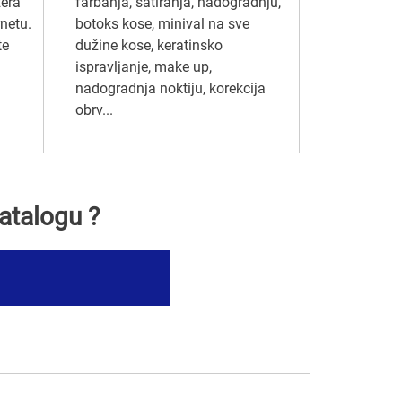
zera
farbanja, šatiranja, nadogradnju,
rnetu.
botoks kose, minival na sve
te
dužine kose, keratinsko
ispravljanje, make up,
nadogradnja noktiju, korekcija
obrv...
atalogu ?