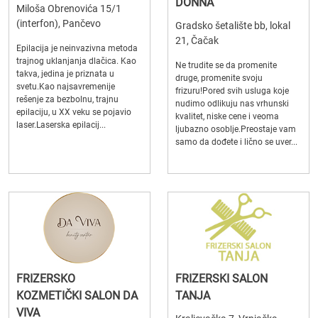
DONNA
Miloša Obrenovića 15/1
(interfon), Pančevo
Gradsko šetalište bb, lokal
21, Čačak
Epilacija je neinvazivna metoda
trajnog uklanjanja dlačica. Kao
Ne trudite se da promenite
takva, jedina je priznata u
druge, promenite svoju
svetu.Kao najsavremenije
frizuru!Pored svih usluga koje
rešenje za bezbolnu, trajnu
nudimo odlikuju nas vrhunski
epilaciju, u XX veku se pojavio
kvalitet, niske cene i veoma
laser.Laserska epilacij...
ljubazno osoblje.Preostaje vam
samo da dođete i lično se uver...
FRIZERSKO
FRIZERSKI SALON
KOZMETIČKI SALON DA
TANJA
VIVA