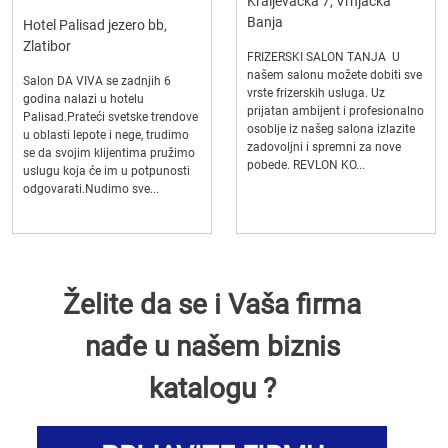
Kraljevačka 7, Vrnjačka
Banja
Hotel Palisad jezero bb,
Zlatibor
FRIZERSKI SALON TANJA U
našem salonu možete dobiti sve
Salon DA VIVA se zadnjih 6
vrste frizerskih usluga. Uz
godina nalazi u hotelu
prijatan ambijent i profesionalno
Palisad.Prateći svetske trendove
osoblje iz našeg salona izlazite
u oblasti lepote i nege, trudimo
zadovoljni i spremni za nove
se da svojim klijentima pružimo
pobede. REVLON KO...
uslugu koja će im u potpunosti
odgovarati.Nudimo sve...
Želite da se i Vaša firma
nađe u našem biznis
katalogu ?