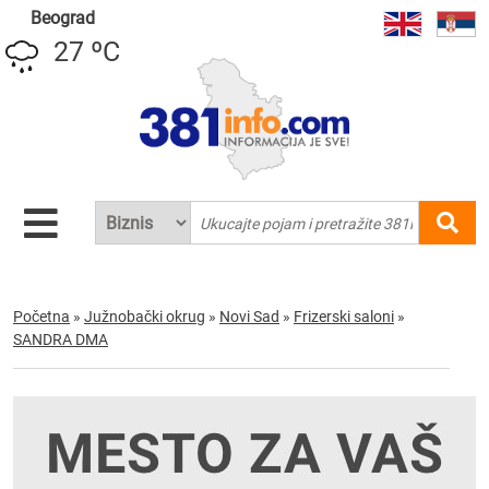
Beograd
27 ºC
Početna
»
Južnobački okrug
»
Novi Sad
»
Frizerski saloni
»
SANDRA DMA