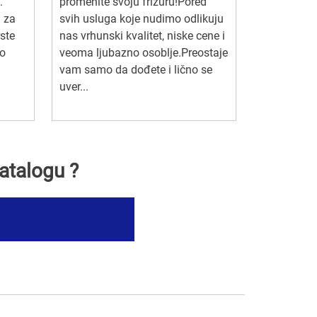
.
promenite svoju frizuru!Pored
i za
svih usluga koje nudimo odlikuju
ste
nas vrhunski kvalitet, niske cene i
no
veoma ljubazno osoblje.Preostaje
vam samo da dođete i lično se
uver...
atalogu ?