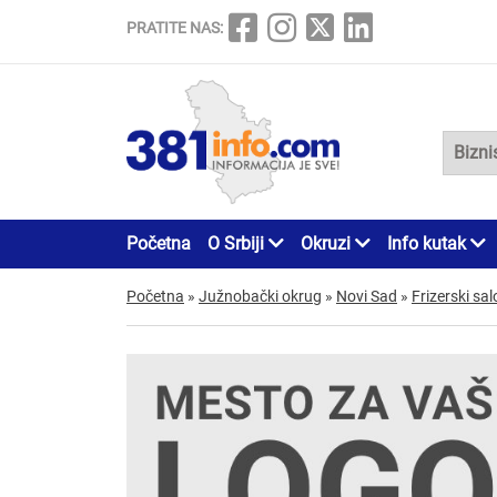
PRATITE NAS:
Početna
O Srbiji
Okruzi
Info kutak
Početna
»
Južnobački okrug
»
Novi Sad
»
Frizerski sal