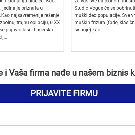
og uklanjanja dlačica. Kao
za vas sve na jednom mestu
, jedina je priznata u
Studio Vogue će se pobrinut
.Kao najsavremenije rešenje
muški deo populacije. Sve vr
zbolnu, trajnu epilaciju, u XX
muških frizura (fade, klasič
se pojavio laser.Laserska
šišanje) kao...
ij...
se i Vaša firma nađe u našem biznis k
PRIJAVITE FIRMU