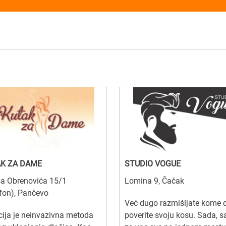
K ZA DAME
STUDIO VOGUE
ša Obrenovića 15/1
Lomina 9, Čačak
rfon), Pančevo
Već dugo razmišljate kome 
cija je neinvazivna metoda
poverite svoju kosu. Sada, 