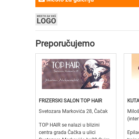
Preporučujemo
FRIZERSKI SALON TOP HAIR
KUTA
Svetozara Markovića 28, Čačak
Milo
(inte
TOP HAIR se nalazi u blizini
centra grada Čačka u ulici
Epila