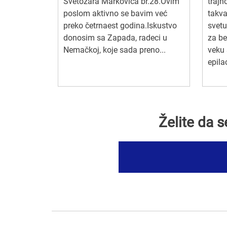
Svetozara Markovića br.28.Ovim
trajn
poslom aktivno se bavim već
takva
preko četrnaest godina.Iskustvo
svetu
donosim sa Zapada, radeci u
za be
Nemačkoj, koje sada preno...
veku 
epilac
Želite da 