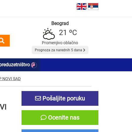
Beograd
21 ºC
Promenjivo oblačno
Prognoza za narednih 5 dana
preduzetništvo
P NOVI SAD
Pošaljite poruku
VI
Ocenite nas