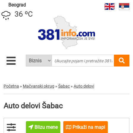
Beograd
36 ºC
Početna
»
Mačvanski okrug
»
Šabac
»
Auto delovi
Auto delovi Šabac
Blizu mene
Prikaži na mapi