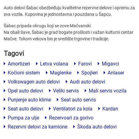
Auto delovi Šabac obezbeđuju kvalitetne rezervne delove i opremu za
sva vozila. Kupovina je jednostavna i pouzdana u Šapcu.
Šabac pripada okrugu koji se zove Mačvanski.
Na obali Save, Šabac je grad bogate prošlosti i važan kulturni centar
Mačve. Tokom vekova bio je središte trgovine i tradicije.
Tagovi
Amortizeri
Letva volana
Farovi
Migavci
Kočioni sistem
Maglenke
Spojleri
Anlaser
Volkswagen auto delovi
Audi auto delovi
Opel auto delovi
Veliki servis
Mali servis vozila
Punjenje auto klime
Seat auto servis
Seat auto delovi
Ventilatori za kola
Kardan
Pumpa za ulje
Rezervoari za gorivo
Rezervni delovi za kamione
Škoda auto delovi