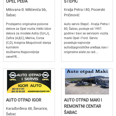
OPEL PEĐA
STEPIĆ
Milovana Đ. Milićevića bb,
Kralja Petra I 80, Pocerski
Šabac
Pričinović
Prodajemo originalne polovne
Auto servis Stepić - Kralja Petra I
delove za Opel vozila.Veliki izbor
80, Šabac, posluje od 1997.
delova za modele Astra (G,H,J),
godine i bavi se servisom vozila
Zafira (A,B,C), Meriva, Corsa
marki Opel i Ford. Servis
(C,D), Insignia.Mogućnost slanja
poseduje najnovije
kurirskim
autodijagnostičke uređaje, kao i
službama.Najpovoljnije
originalne alate za rad....
cene!!!R...
AUTO OTPAD IGOR
AUTO OTPAD MAKI I
REMONTNI CENTAR
Karađorđeva 48, Ševarice,
ŠABAC
Šabac