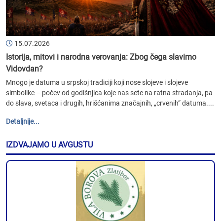
15.07.2026
Istorija, mitovi i narodna verovanja: Zbog čega slavimo
Vidovdan?
Mnogo je datuma u srpskoj tradiciji koji nose slojeve i slojeve
simbolike – počev od godišnjica koje nas sete na ratna stradanja, pa
do slava, svetaca i drugih, hrišćanima značajnih, „crvenih“ datuma....
Detaljnije...
IZDVAJAMO U AVGUSTU