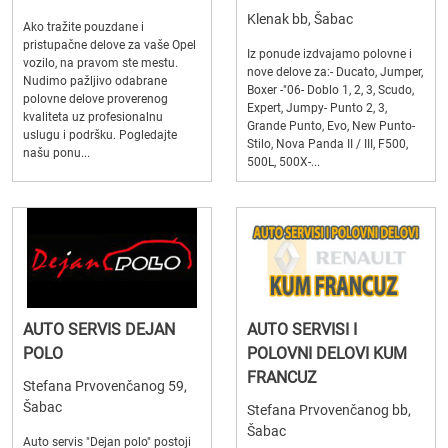
Klenak bb, Šabac
Ako tražite pouzdane i
pristupačne delove za vaše Opel
Iz ponude izdvajamo polovne i
vozilo, na pravom ste mestu.
nove delove za:- Ducato, Jumper,
Nudimo pažljivo odabrane
Boxer -"06- Doblo 1, 2, 3, Scudo,
polovne delove proverenog
Expert, Jumpy- Punto 2, 3,
kvaliteta uz profesionalnu
Grande Punto, Evo, New Punto-
uslugu i podršku. Pogledajte
Stilo, Nova Panda II / III, F500,
našu ponu...
500L, 500X-...
AUTO SERVIS DEJAN
AUTO SERVISI I
POLO
POLOVNI DELOVI KUM
FRANCUZ
Stefana Prvovenčanog 59,
Šabac
Stefana Prvovenčanog bb,
Šabac
Auto servis "Dejan polo" postoji