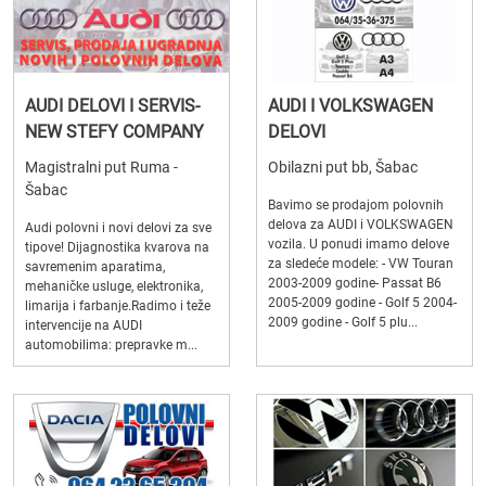
AUDI DELOVI I SERVIS-
AUDI I VOLKSWAGEN
NEW STEFY COMPANY
DELOVI
Magistralni put Ruma -
Obilazni put bb, Šabac
Šabac
Bavimo se prodajom polovnih
delova za AUDI i VOLKSWAGEN
Audi polovni i novi delovi za sve
vozila. U ponudi imamo delove
tipove! Dijagnostika kvarova na
za sledeće modele: - VW Touran
savremenim aparatima,
2003-2009 godine- Passat B6
mehaničke usluge, elektronika,
2005-2009 godine - Golf 5 2004-
limarija i farbanje.Radimo i teže
2009 godine - Golf 5 plu...
intervencije na AUDI
automobilima: prepravke m...