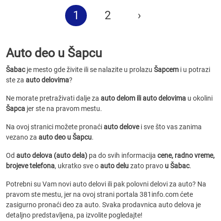
1
2
›
Auto deo u Šapcu
Šabac
je mesto gde živite ili se nalazite u prolazu
Šapcem
i u potrazi
ste za
auto delovima
?
Ne morate pretraživati dalje za
auto delom ili auto delovima
u okolini
Šapca
jer ste na pravom mestu.
Na ovoj stranici možete pronaći
auto delove
i sve što vas zanima
vezano za
auto deo u Šapcu
.
Od
auto delova (auto dela)
pa do svih informacija
cene, radno vreme,
brojeve telefona
, ukratko sve o
auto delu
zato pravo
u Šabac
.
Potrebni su Vam novi auto delovi ili pak polovni delovi za auto? Na
pravom ste mestu, jer na ovoj strani portala 381info.com ćete
zasigurno pronaći deo za auto. Svaka prodavnica auto delova je
detaljno predstavljena, pa izvolite pogledajte!