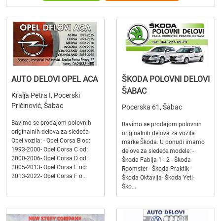
AUTO DELOVI OPEL ACA
ŠKODA POLOVNI DELOVI
ŠABAC
Kralja Petra I, Pocerski
Pričinović, Šabac
Pocerska 61, Šabac
Bavimo se prodajom polovnih
Bavimo se prodajom polovnih
originalnih delova za sledeća
originalnih delova za vozila
Opel vozila: - Opel Corsa B od:
marke Škoda. U ponudi imamo
1993-2000- Opel Corsa C od:
delove za sledeće modele: -
2000-2006- Opel Corsa D od:
Škoda Fabija 1 i 2 - Škoda
2005-2013- Opel Corsa E od:
Roomster - Škoda Praktik -
2013-2022- Opel Corsa F o...
Škoda Oktavija- Škoda Yeti-
Ško...