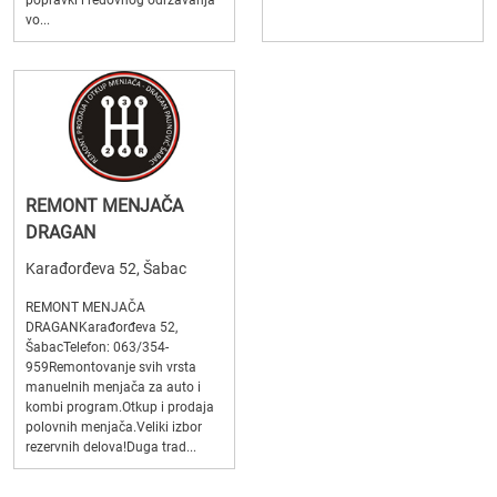
popravki i redovnog održavanja
vo...
REMONT MENJAČA
DRAGAN
Karađorđeva 52, Šabac
REMONT MENJAČA
DRAGANKarađorđeva 52,
ŠabacTelefon: 063/354-
959Remontovanje svih vrsta
manuelnih menjača za auto i
kombi program.Otkup i prodaja
polovnih menjača.Veliki izbor
rezervnih delova!Duga trad...