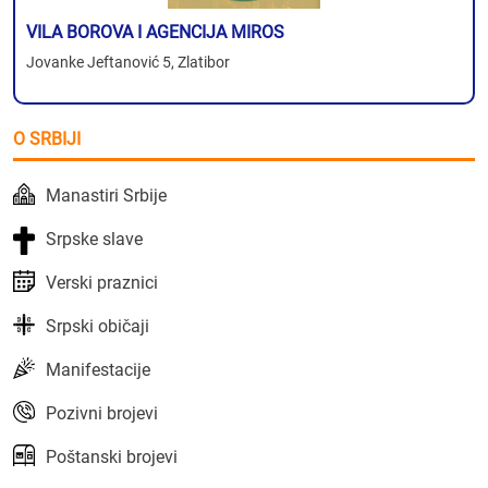
VILA BOROVA I AGENCIJA MIROS
Jovanke Jeftanović 5, Zlatibor
O SRBIJI
Manastiri Srbije
Srpske slave
Verski praznici
Srpski običaji
Manifestacije
Pozivni brojevi
Poštanski brojevi