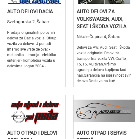
AUTO DELOVI DACIA
AUTO DELOVI ZA
VOLKSWAGEN, AUDI,
Svetogorska 2, Šabac
SEAT I ŠKODA VOZILA
Prodaja originalnih polovnih
Nikole Čupića 4, Šabac
delova za Dacia vozila. Otkup
vozila za delove. U ponudi
Delovi za VW, Audi, Seat i Škoda
imamo sve vrste delova: -
vozila originalni.Delovi za
mehanika - limarija - elektrika -
transportna vozila VW, Crafter,
enterijer - kompletna vozila u
T5, T6, Multivan.Vršimo
delovima.Logan 2004 -...
ugradnju delova kupljenu kod
nas.Garancija na ispravnost svih
delova.Dostava na kuć...
AUTO OTPAD I DELOVI
AUTO OTPAD I SERVIS