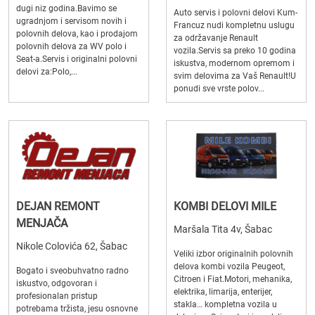
dugi niz godina.Bavimo se
Auto servis i polovni delovi Kum-
ugradnjom i servisom novih i
Francuz nudi kompletnu uslugu
polovnih delova, kao i prodajom
za održavanje Renault
polovnih delova za WV polo i
vozila.Servis sa preko 10 godina
Seat-a.Servis i originalni polovni
iskustva, modernom opremom i
delovi za:Polo,...
svim delovima za Vaš Renault!U
ponudi sve vrste polov...
DEJAN REMONT
KOMBI DELOVI MILE
MENJAČA
Maršala Tita 4v, Šabac
Nikole Colovića 62, Šabac
Veliki izbor originalnih polovnih
delova kombi vozila Peugeot,
Bogato i sveobuhvatno radno
Citroen i Fiat.Motori, mehanika,
iskustvo, odgovoran i
elektrika, limarija, enterijer,
profesionalan pristup
stakla… kompletna vozila u
potrebama tržista, jesu osnovne