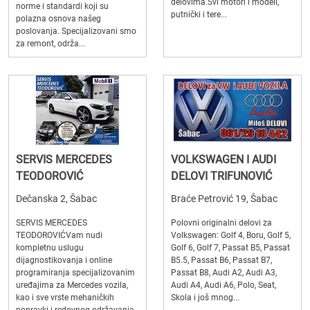
delovima.Svi motori i modeli,
norme i standardi koji su
putnički i tere...
polazna osnova našeg
poslovanja. Specijalizovani smo
za remont, održa...
SERVIS MERCEDES
VOLKSWAGEN I AUDI
TEODOROVIĆ
DELOVI TRIFUNOVIĆ
Dečanska 2, Šabac
Braće Petrović 19, Šabac
SERVIS MERCEDES
Polovni originalni delovi za
TEODOROVIĆVam nudi
Volkswagen: Golf 4, Boru, Golf 5,
kompletnu uslugu
Golf 6, Golf 7, Passat B5, Passat
dijagnostikovanja i online
B5.5, Passat B6, Passat B7,
programiranja specijalizovanim
Passat B8, Audi A2, Audi A3,
uređajima za Mercedes vozila,
Audi A4, Audi A6, Polo, Seat,
kao i sve vrste mehaničkih
Skola i još mnog...