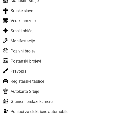
Manastiri Srbije
Srpske slave
Verski praznici
Srpski običaji
Manifestacije
Pozivni brojevi
Poštanski brojevi
Pravopis
Registarske tablice
Autokarta Srbije
Granični prelazi kamere
Punjači za električne automobile