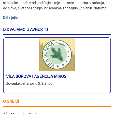
simbolike – počev od godišnjica koje nas sete na ratna stradanja, pa
do slava, svetaca i drugih, hrišćanima značajnih, „crvenih“ datuma....
Detaljnije...
IZDVAJAMO U AVGUSTU
VILA BOROVA I AGENCIJA MIROS
Jovanke Jeftanović 5, Zlatibor
O SRBIJI