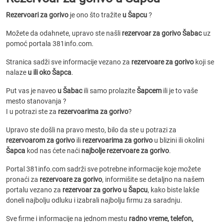
Rezervoari za gorivo
je ono što tražite
u Šapcu
?
Možete da odahnete, upravo ste našli
rezervoar za gorivo Šabac
uz
pomoć portala 381info.com.
Stranica sadži sve informacije vezano za
rezervoare za gorivo
koji se
nalaze
u ili oko Šapca
.
Put vas je naveo
u Šabac
ili samo prolazite
Šapcem
ili je to vaše
mesto stanovanja ?
I u potrazi ste za
rezervoarima za gorivo
?
Upravo ste došli na pravo mesto, bilo da ste u potrazi za
rezervoarom za gorivo
ili
rezervoarima za gorivo
u blizini ili okolini
Šapca
kod nas ćete naći
najbolje rezervoare za gorivo
.
Portal 381info.com sadrži sve potrebne informacije koje možete
pronaći za
rezervoare za gorivo
, informišite se detaljno na našem
portalu vezano za
rezervoar za gorivo u Šapcu
, kako biste lakše
doneli najbolju odluku i izabrali najbolju firmu za saradnju.
Sve firme i informacije na jednom mestu
radno vreme, telefon,