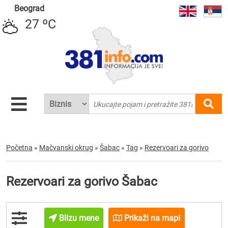
Beograd
27 ºC
Početna
»
Mačvanski okrug
»
Šabac
»
Tag
»
Rezervoari za gorivo
Rezervoari za gorivo Šabac
Blizu mene
Prikaži na mapi