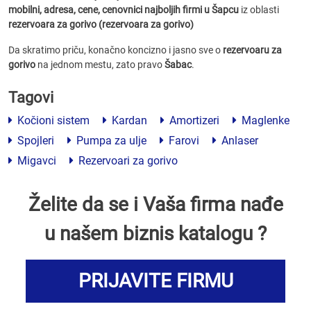
mobilni, adresa, cene, cenovnici
najboljih firmi u Šapcu
iz oblasti
rezervoara za gorivo (rezervoara za gorivo)
Da skratimo priču, konačno koncizno i jasno sve o
rezervoaru za
gorivo
na jednom mestu, zato pravo
Šabac
.
Tagovi
Kočioni sistem
Kardan
Amortizeri
Maglenke
Spojleri
Pumpa za ulje
Farovi
Anlaser
Migavci
Rezervoari za gorivo
Želite da se i Vaša firma nađe
u našem biznis katalogu ?
PRIJAVITE FIRMU