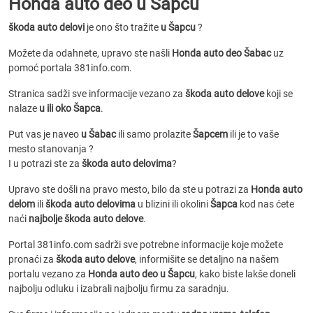
Honda auto deo u Šapcu
škoda auto delovi
je ono što tražite
u Šapcu
?
Možete da odahnete, upravo ste našli
Honda auto deo Šabac
uz
pomoć portala 381info.com.
Stranica sadži sve informacije vezano za
škoda auto delove
koji se
nalaze
u ili oko Šapca
.
Put vas je naveo
u Šabac
ili samo prolazite
Šapcem
ili je to vaše
mesto stanovanja ?
I u potrazi ste za
škoda auto delovima
?
Upravo ste došli na pravo mesto, bilo da ste u potrazi za
Honda auto
delom
ili
škoda auto delovima
u blizini ili okolini
Šapca
kod nas ćete
naći
najbolje škoda auto delove
.
Portal 381info.com sadrži sve potrebne informacije koje možete
pronaći za
škoda auto delove
, informišite se detaljno na našem
portalu vezano za
Honda auto deo u Šapcu
, kako biste lakše doneli
najbolju odluku i izabrali najbolju firmu za saradnju.