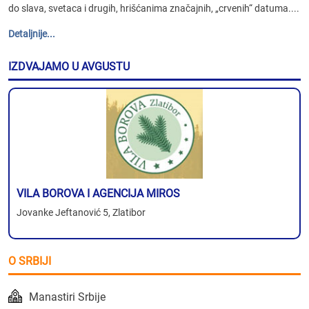
do slava, svetaca i drugih, hrišćanima značajnih, „crvenih“ datuma....
Detaljnije...
IZDVAJAMO U AVGUSTU
VILA BOROVA I AGENCIJA MIROS
Jovanke Jeftanović 5, Zlatibor
O SRBIJI
Manastiri Srbije