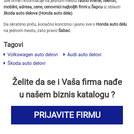
Sve firme i informacije na jednom mestu
radno vreme, telefon,
mobilni, adresa, cene, cenovnici
najboljih firmi u Šapcu
iz oblasti
škoda auto delova (Honda auto dela)
Da skratimo priču, konačno koncizno i jasno sve o
Honda auto delu
na jednom mestu, zato pravo
Šabac
.
Tagovi
Volkswagen auto delovi
Audi auto delovi
Škoda auto delovi
Želite da se i Vaša firma nađe
u našem biznis katalogu ?
PRIJAVITE FIRMU