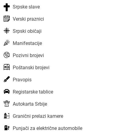
Srpske slave
Verski praznici
Srpski običaji
Manifestacije
Pozivni brojevi
Poštanski brojevi
Pravopis
Registarske tablice
Autokarta Srbije
Granični prelazi kamere
Punjači za električne automobile