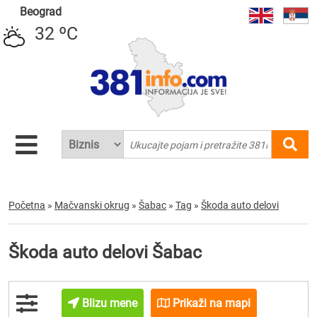
Beograd
32 ºC
Početna
»
Mačvanski okrug
»
Šabac
»
Tag
»
Škoda auto delovi
Škoda auto delovi Šabac
Blizu mene
Prikaži na mapi