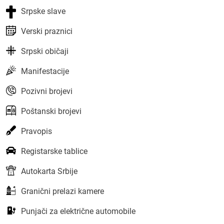
Srpske slave
Verski praznici
Srpski običaji
Manifestacije
Pozivni brojevi
Poštanski brojevi
Pravopis
Registarske tablice
Autokarta Srbije
Granični prelazi kamere
Punjači za električne automobile