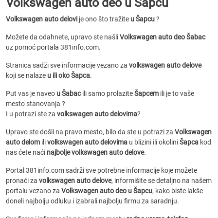
Volkswagen auto deo u Šapcu
Volkswagen auto delovi
je ono što tražite
u Šapcu
?
Možete da odahnete, upravo ste našli
Volkswagen auto deo Šabac
uz pomoć portala 381info.com.
Stranica sadži sve informacije vezano za
volkswagen auto delove
koji se nalaze
u ili oko Šapca
.
Put vas je naveo
u Šabac
ili samo prolazite
Šapcem
ili je to vaše
mesto stanovanja ?
I u potrazi ste za
volkswagen auto delovima
?
Upravo ste došli na pravo mesto, bilo da ste u potrazi za
Volkswagen
auto delom
ili
volkswagen auto delovima
u blizini ili okolini
Šapca
kod
nas ćete naći
najbolje volkswagen auto delove
.
Portal 381info.com sadrži sve potrebne informacije koje možete
pronaći za
volkswagen auto delove
, informišite se detaljno na našem
portalu vezano za
Volkswagen auto deo u Šapcu
, kako biste lakše
doneli najbolju odluku i izabrali najbolju firmu za saradnju.