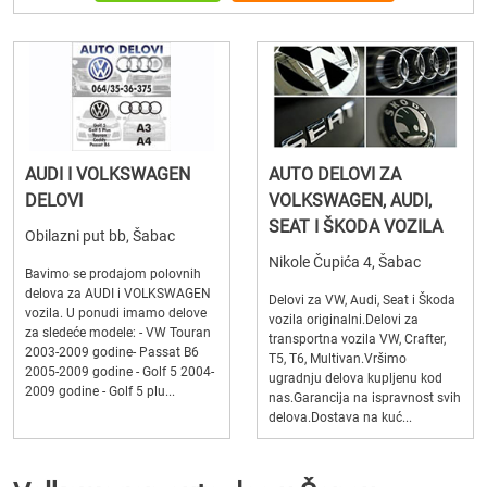
AUDI I VOLKSWAGEN
AUTO DELOVI ZA
DELOVI
VOLKSWAGEN, AUDI,
SEAT I ŠKODA VOZILA
Obilazni put bb, Šabac
Nikole Čupića 4, Šabac
Bavimo se prodajom polovnih
delova za AUDI i VOLKSWAGEN
Delovi za VW, Audi, Seat i Škoda
vozila. U ponudi imamo delove
vozila originalni.Delovi za
za sledeće modele: - VW Touran
transportna vozila VW, Crafter,
2003-2009 godine- Passat B6
T5, T6, Multivan.Vršimo
2005-2009 godine - Golf 5 2004-
ugradnju delova kupljenu kod
2009 godine - Golf 5 plu...
nas.Garancija na ispravnost svih
delova.Dostava na kuć...