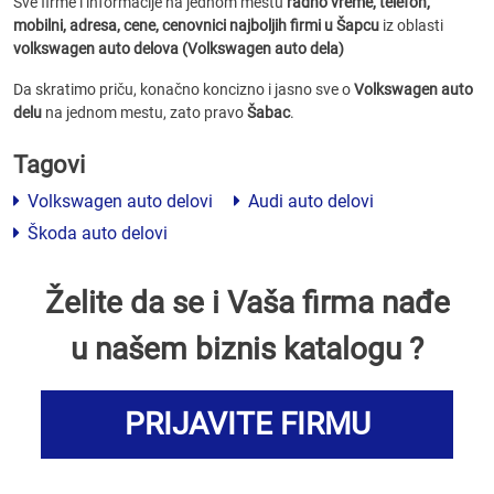
Sve firme i informacije na jednom mestu
radno vreme, telefon,
mobilni, adresa, cene, cenovnici
najboljih firmi u Šapcu
iz oblasti
volkswagen auto delova (Volkswagen auto dela)
Da skratimo priču, konačno koncizno i jasno sve o
Volkswagen auto
delu
na jednom mestu, zato pravo
Šabac
.
Tagovi
Volkswagen auto delovi
Audi auto delovi
Škoda auto delovi
Želite da se i Vaša firma nađe
u našem biznis katalogu ?
PRIJAVITE FIRMU