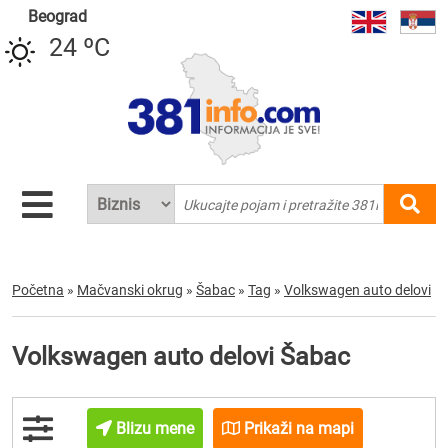
Beograd
24 ºC
Početna
»
Mačvanski okrug
»
Šabac
»
Tag
»
Volkswagen auto delovi
Volkswagen auto delovi Šabac
Blizu mene
Prikaži na mapi