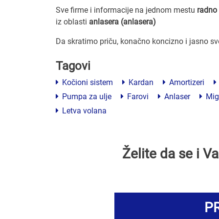
Sve firme i informacije na jednom mestu
radno 
iz oblasti
anlasera (anlasera)
Da skratimo priču, konačno koncizno i jasno s
Tagovi
Kočioni sistem
Kardan
Amortizeri
Pumpa za ulje
Farovi
Anlaser
Mig
Letva volana
Želite da se i 
PR