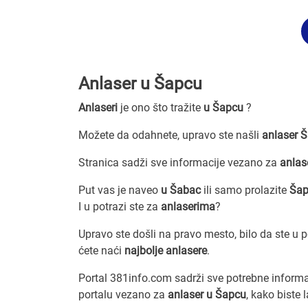
Anlaser u Šapcu
Anlaseri
je ono što tražite
u Šapcu
?
Možete da odahnete, upravo ste našli
anlaser 
Stranica sadži sve informacije vezano za
anlas
Put vas je naveo
u Šabac
ili samo prolazite
Ša
I u potrazi ste za
anlaserima
?
Upravo ste došli na pravo mesto, bilo da ste u 
ćete naći
najbolje anlasere
.
Portal 381info.com sadrži sve potrebne inform
portalu vezano za
anlaser u Šapcu
, kako biste 