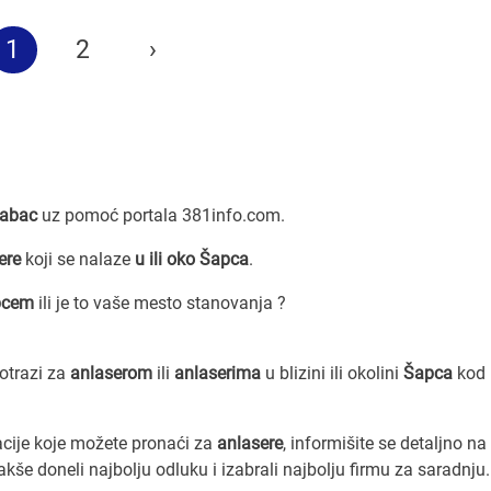
1
2
›
Šabac
uz pomoć portala 381info.com.
ere
koji se nalaze
u ili oko Šapca
.
pcem
ili je to vaše mesto stanovanja ?
potrazi za
anlaserom
ili
anlaserima
u blizini ili okolini
Šapca
kod 
acije koje možete pronaći za
anlasere
, informišite se detaljno n
lakše doneli najbolju odluku i izabrali najbolju firmu za saradnju.