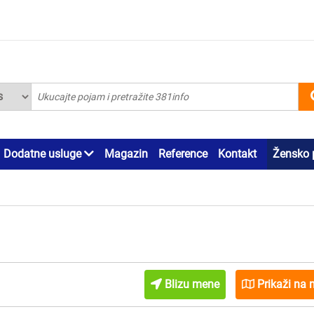
Dodatne usluge
Magazin
Reference
Kontakt
Žensko 
Blizu mene
Prikaži na 