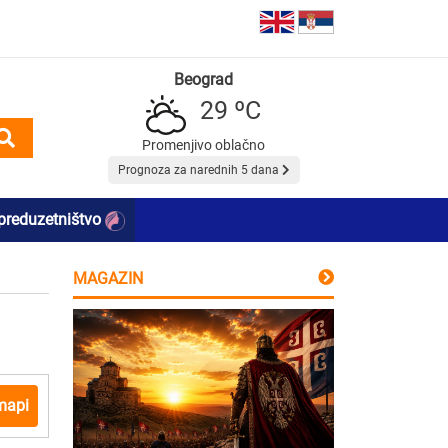
Beograd
29 ºC
Promenjivo oblačno
Prognoza za narednih 5 dana
preduzetništvo
MAGAZIN
mapi