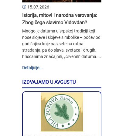
15.07.2026
Istorija, mitovi i narodna verovanja:
Zbog čega slavimo Vidovdan?
Mnogo je datuma u srpskoj tradiciji koji
nose slojeve i slojeve simbolike – počev od
godišnjica koje nas sete na ratna
stradanja, pa do slava, svetaca i drugih,
hrišćanima značajnih, „crvenih“ datuma....
Detaljnije...
IZDVAJAMO U AVGUSTU