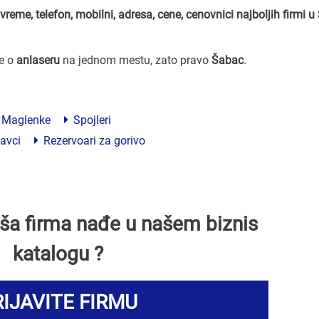
vreme, telefon, mobilni, adresa, cene, cenovnici
najboljih firmi 
ve o
anlaseru
na jednom mestu, zato pravo
Šabac
.
Maglenke
Spojleri
avci
Rezervoari za gorivo
Vaša firma nađe u našem biznis
katalogu ?
IJAVITE FIRMU