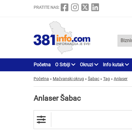
PRATITE NAS:
Početna
O Srbiji
Okruzi
Info kutak
Početna
»
Mačvanski okrug
»
Šabac
»
Tag
»
Anlaser
Anlaser Šabac