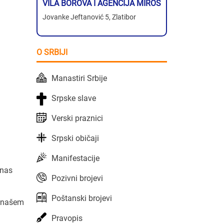
VILA BOROVA I AGENCIJA MIROS
Jovanke Jeftanović 5, Zlatibor
O SRBIJI
Manastiri Srbije
Srpske slave
Verski praznici
Srpski običaji
Manifestacije
nas
Pozivni brojevi
Poštanski brojevi
a našem
Pravopis