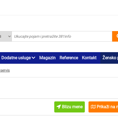
Dodatne usluge
Magazin
Reference
Kontakt
Žensko 
servis
Blizu mene
Prikaži na 