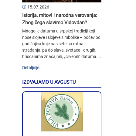
15.07.2026
Istorija, mitovi i narodna verovanja:
Zbog čega slavimo Vidovdan?
Mnogo je datuma u srpskoj tradiciji koji
nose slojeve i slojeve simbolike – počev od
godišnjica koje nas sete na ratna
stradanja, pa do slava, svetaca i drugih,
hrišćanima značajnih, „crvenih“ datuma....
Detaljnije...
IZDVAJAMO U AVGUSTU