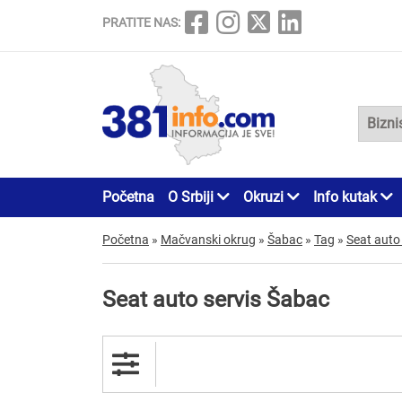
PRATITE NAS:
Početna
O Srbiji
Okruzi
Info kutak
Početna
»
Mačvanski okrug
»
Šabac
»
Tag
»
Seat auto 
Seat auto servis Šabac