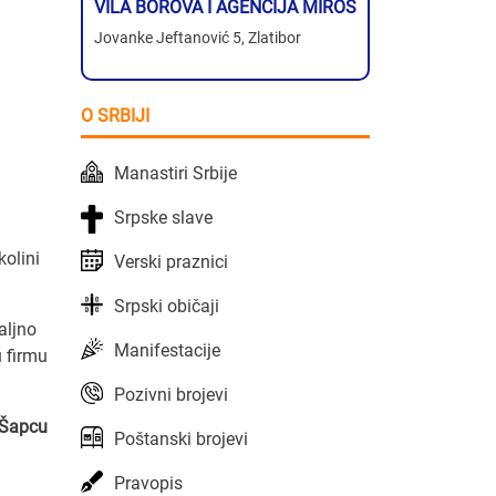
VILA BOROVA I AGENCIJA MIROS
Jovanke Jeftanović 5, Zlatibor
O SRBIJI
Manastiri Srbije
Srpske slave
kolini
Verski praznici
Srpski običaji
taljno
Manifestacije
u firmu
Pozivni brojevi
u Šapcu
Poštanski brojevi
Pravopis