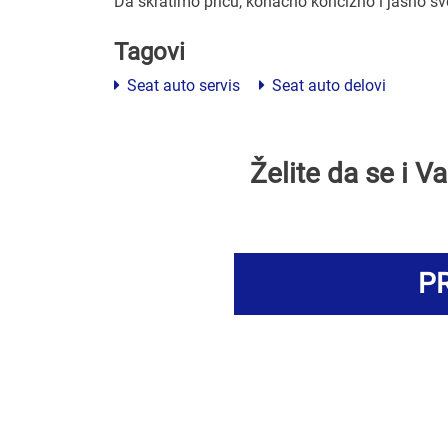
Da skratimo priču, konačno koncizno i jasno s
Tagovi
Seat auto servis
Seat auto delovi
Želite da se i 
PR