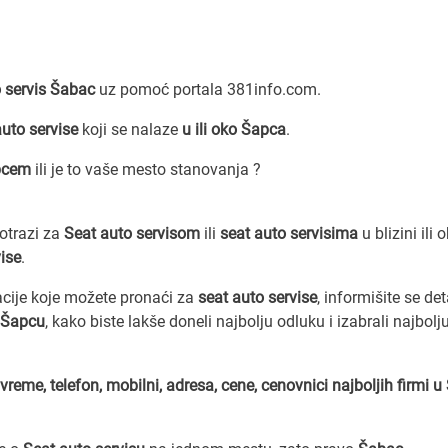
 servis Šabac
uz pomoć portala 381info.com.
auto servise
koji se nalaze
u ili oko Šapca
.
pcem
ili je to vaše mesto stanovanja ?
potrazi za
Seat auto servisom
ili
seat auto servisima
u blizini ili o
vise
.
acije koje možete pronaći za
seat auto servise
, informišite se de
u Šapcu
, kako biste lakše doneli najbolju odluku i izabrali najbolj
vreme, telefon, mobilni, adresa, cene, cenovnici
najboljih firmi 