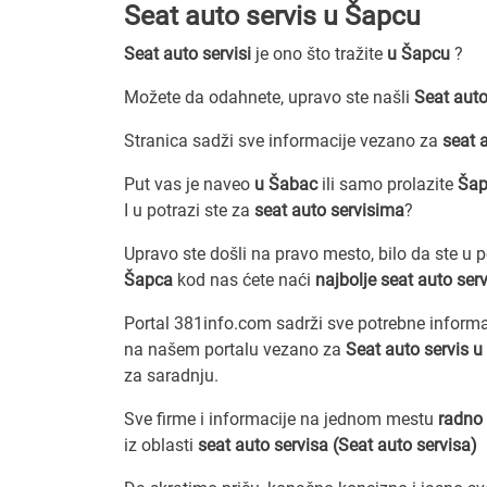
Seat auto servis u Šapcu
Seat auto servisi
je ono što tražite
u Šapcu
?
Možete da odahnete, upravo ste našli
Seat auto
Stranica sadži sve informacije vezano za
seat 
Put vas je naveo
u Šabac
ili samo prolazite
Ša
I u potrazi ste za
seat auto servisima
?
Upravo ste došli na pravo mesto, bilo da ste u 
Šapca
kod nas ćete naći
najbolje seat auto ser
Portal 381info.com sadrži sve potrebne inform
na našem portalu vezano za
Seat auto servis 
za saradnju.
Sve firme i informacije na jednom mestu
radno 
iz oblasti
seat auto servisa (Seat auto servisa)