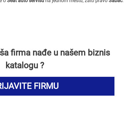
ve o
Seat auto servisu
na jednom mestu, zato pravo
Šabac
.
Vaša firma nađe u našem biznis
katalogu ?
IJAVITE FIRMU