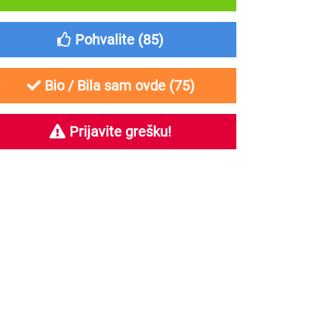
Pohvalite (
85
)
Bio / Bila sam ovde (
75
)
Prijavite grešku!