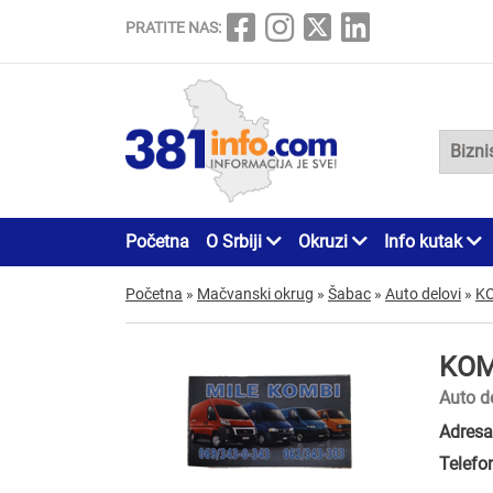
PRATITE NAS:
Početna
O Srbiji
Okruzi
Info kutak
Početna
»
Mačvanski okrug
»
Šabac
»
Auto delovi
»
KO
KOM
Auto d
Adresa
Telefo