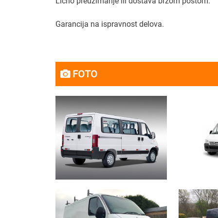
Lično preuzimanje ili dostava brzom poštom.
Garancija na ispravnost delova.
FOTO