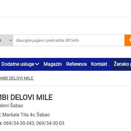
Dodatne usluge
Magazin
Reference
Kontakt
Žensko 
MBI DELOVI MILE
BI DELOVI MILE
elovi Šabac
:
Maršala Tita 4v, Šabac
n:
069/34-30-343
,
069/34-30-03