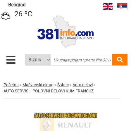
Beograd
26 ºC
Početna
»
Mačvanski okrug
»
Šabac
»
Auto delovi
»
AUTO SERVISI I POLOVNI DELOVI KUM FRANCUZ