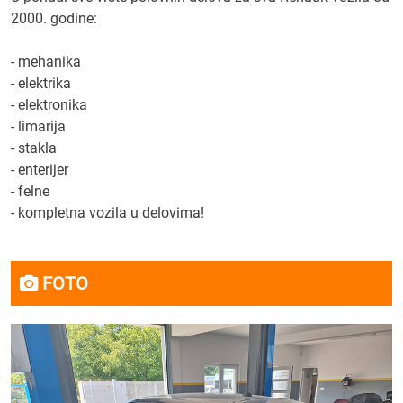
2000. godine:
- mehanika
- elektrika
- elektronika
- limarija
- stakla
- enterijer
- felne
- kompletna vozila u delovima!
FOTO