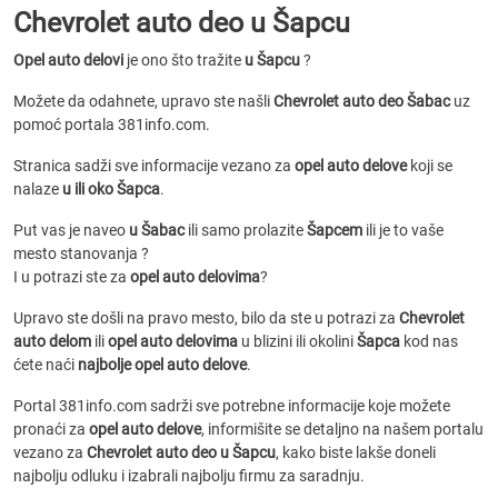
Chevrolet auto deo u Šapcu
Opel auto delovi
je ono što tražite
u Šapcu
?
Možete da odahnete, upravo ste našli
Chevrolet auto deo Šabac
uz
pomoć portala 381info.com.
Stranica sadži sve informacije vezano za
opel auto delove
koji se
nalaze
u ili oko Šapca
.
Put vas je naveo
u Šabac
ili samo prolazite
Šapcem
ili je to vaše
mesto stanovanja ?
I u potrazi ste za
opel auto delovima
?
Upravo ste došli na pravo mesto, bilo da ste u potrazi za
Chevrolet
auto delom
ili
opel auto delovima
u blizini ili okolini
Šapca
kod nas
ćete naći
najbolje opel auto delove
.
Portal 381info.com sadrži sve potrebne informacije koje možete
pronaći za
opel auto delove
, informišite se detaljno na našem portalu
vezano za
Chevrolet auto deo u Šapcu
, kako biste lakše doneli
najbolju odluku i izabrali najbolju firmu za saradnju.