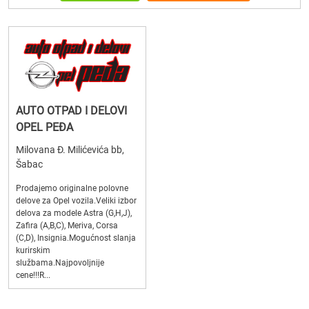
AUTO OTPAD I DELOVI
OPEL PEĐA
Milovana Đ. Milićevića bb,
Šabac
Prodajemo originalne polovne
delove za Opel vozila.Veliki izbor
delova za modele Astra (G,H,J),
Zafira (A,B,C), Meriva, Corsa
(C,D), Insignia.Mogućnost slanja
kurirskim
službama.Najpovoljnije
cene!!!R...