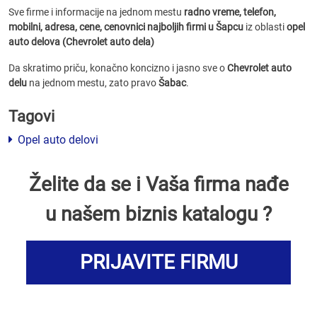
Sve firme i informacije na jednom mestu
radno vreme, telefon,
mobilni, adresa, cene, cenovnici
najboljih firmi u Šapcu
iz oblasti
opel
auto delova (Chevrolet auto dela)
Da skratimo priču, konačno koncizno i jasno sve o
Chevrolet auto
delu
na jednom mestu, zato pravo
Šabac
.
Tagovi
Opel auto delovi
Želite da se i Vaša firma nađe
u našem biznis katalogu ?
PRIJAVITE FIRMU