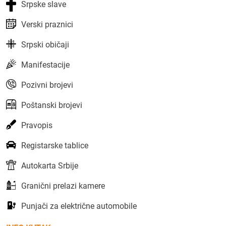
Srpske slave
Verski praznici
Srpski običaji
Manifestacije
Pozivni brojevi
Poštanski brojevi
Pravopis
Registarske tablice
Autokarta Srbije
Granični prelazi kamere
Punjači za električne automobile