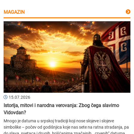
MAGAZIN
15.07.2026
Istorija, mitovi i narodna verovanja: Zbog čega slavimo
Vidovdan?
Mnogo je datuma u srpskoj tradiciji koji nose slojeve i slojeve
simbolike – počev od godišnjica koje nas sete na ratna stradanja, pa
do slava, svetaca i drugih, hrišćanima značajnih, „crvenih“ datuma....