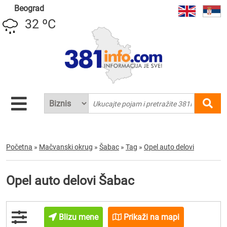
Beograd
32 ºC
Početna
»
Mačvanski okrug
»
Šabac
»
Tag
»
Opel auto delovi
Opel auto delovi Šabac
Blizu mene
Prikaži na mapi