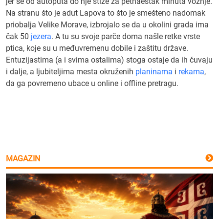
jer se od autoputa do nje stiže za petnaestak minuta vožnje.
Na stranu što je adut Lapova to što je smešteno nadomak
priobalja Velike Morave, izbrojalo se da u okolini grada ima
čak 50
jezera
. A tu su svoje parče doma našle retke vrste
ptica, koje su u međuvremenu dobile i zaštitu države.
Entuzijastima (a i svima ostalima) stoga ostaje da ih čuvaju
i dalje, a ljubiteljima mesta okruženih
planinama
i
rekama
,
da ga povremeno ubace u online i offline pretragu.
MAGAZIN