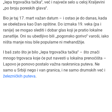
„lepa trgovačka tačka“, već i najveće selo u celoj Kraljevini
„po broju poreskih glava“.
Bio je taj 17. mart važan datum – i ostao je do danas, kada
se obeležava kao Dan opštine. Do izmaka 19. veka (pa i
ranije) se mogao slediti i dobar glas koji je pratio lokalne
zanatlije. Oni su ubedljivo bili „pogonsko gorivo“ varoši, iako
ništa manje nisu bile popularne ni mehandžije.
I baš zato što je bilo „lepa trgovačka tačka“ – što znači
mnogo trgovaca koje će put navesti u lokalna prenoćišta –
Lapovo je ponovo postalo važna raskrsnica puteva. Ne
samo u Srbiji nego i van granica, i ne samo drumskih već i
železničkih puteva
.