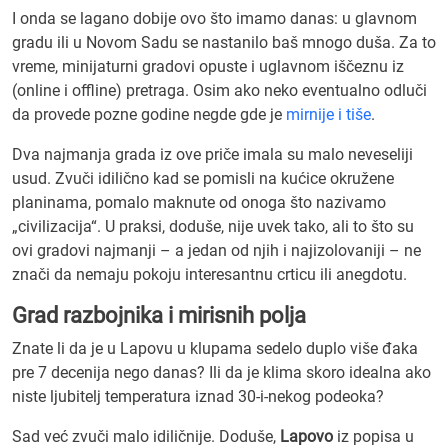
I onda se lagano dobije ovo što imamo danas: u glavnom
gradu ili u Novom Sadu se nastanilo baš mnogo duša. Za to
vreme, minijaturni gradovi opuste i uglavnom iščeznu iz
(online i offline) pretraga. Osim ako neko eventualno odluči
da provede pozne godine negde gde je
mirnije i tiše
.
Dva najmanja grada iz ove priče imala su malo neveseliji
usud. Zvuči idilično kad se pomisli na kućice okružene
planinama, pomalo maknute od onoga što nazivamo
„civilizacija“. U praksi, doduše, nije uvek tako, ali to što su
ovi gradovi najmanji – a jedan od njih i najizolovaniji – ne
znači da nemaju pokoju interesantnu crticu ili anegdotu.
Grad razbojnika i mirisnih polja
Znate li da je u Lapovu u klupama sedelo duplo više đaka
pre 7 decenija nego danas? Ili da je klima skoro idealna ako
niste ljubitelj temperatura iznad 30-i-nekog podeoka?
Sad već zvuči malo idiličnije. Doduše,
Lapovo
iz popisa u