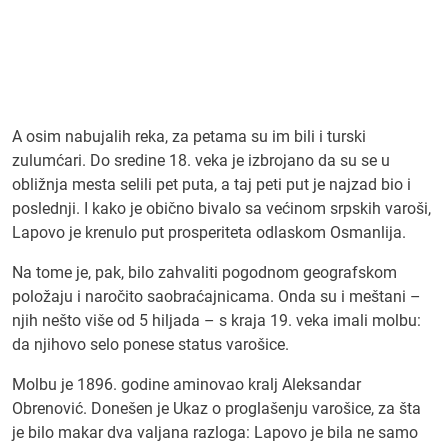
A osim nabujalih reka, za petama su im bili i turski
zulumćari. Do sredine 18. veka je izbrojano da su se u
obližnja mesta selili pet puta, a taj peti put je najzad bio i
poslednji. I kako je obično bivalo sa većinom srpskih varoši,
Lapovo je krenulo put prosperiteta odlaskom Osmanlija.
Na tome je, pak, bilo zahvaliti pogodnom geografskom
položaju i naročito saobraćajnicama. Onda su i meštani –
njih nešto više od 5 hiljada – s kraja 19. veka imali molbu:
da njihovo selo ponese status varošice.
Molbu je 1896. godine aminovao kralj Aleksandar
Obrenović. Donešen je Ukaz o proglašenju varošice, za šta
je bilo makar dva valjana razloga: Lapovo je bila ne samo