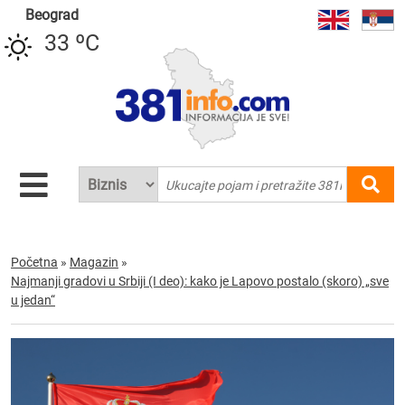
Beograd
33 ºC
Početna
»
Magazin
»
Najmanji gradovi u Srbiji (I deo): kako je Lapovo postalo (skoro) „sve
u jedan“