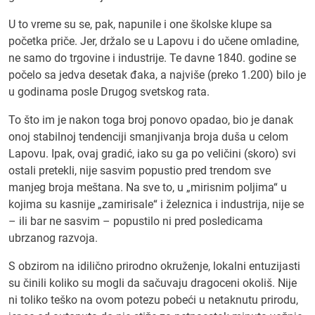
U to vreme su se, pak, napunile i one školske klupe sa
početka priče. Jer, držalo se u Lapovu i do učene omladine,
ne samo do trgovine i industrije. Te davne 1840. godine se
počelo sa jedva desetak đaka, a najviše (preko 1.200) bilo je
u godinama posle Drugog svetskog rata.
To što im je nakon toga broj ponovo opadao, bio je danak
onoj stabilnoj tendenciji smanjivanja broja duša u celom
Lapovu. Ipak, ovaj gradić, iako su ga po veličini (skoro) svi
ostali pretekli, nije sasvim popustio pred trendom sve
manjeg broja meštana. Na sve to, u „mirisnim poljima“ u
kojima su kasnije „zamirisale“ i železnica i industrija, nije se
– ili bar ne sasvim – popustilo ni pred posledicama
ubrzanog razvoja.
S obzirom na idilično prirodno okruženje, lokalni entuzijasti
su činili koliko su mogli da sačuvaju dragoceni okoliš. Nije
ni toliko teško na ovom potezu pobeći u netaknutu prirodu,