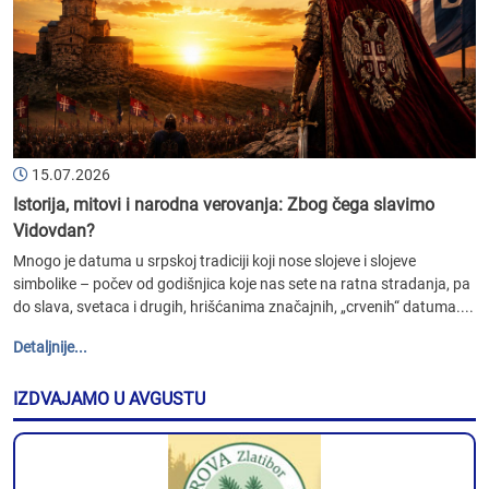
15.07.2026
Istorija, mitovi i narodna verovanja: Zbog čega slavimo
Vidovdan?
Mnogo je datuma u srpskoj tradiciji koji nose slojeve i slojeve
simbolike – počev od godišnjica koje nas sete na ratna stradanja, pa
do slava, svetaca i drugih, hrišćanima značajnih, „crvenih“ datuma....
Detaljnije...
IZDVAJAMO U AVGUSTU