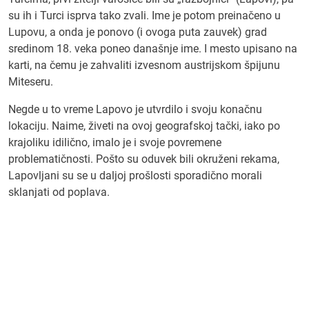
su ih i Turci isprva tako zvali. Ime je potom preinačeno u
Lupovu, a onda je ponovo (i ovoga puta zauvek) grad
sredinom 18. veka poneo današnje ime. I mesto upisano na
karti, na čemu je zahvaliti izvesnom austrijskom špijunu
Miteseru.
Negde u to vreme Lapovo je utvrdilo i svoju konačnu
lokaciju. Naime, živeti na ovoj geografskoj tački, iako po
krajoliku idilično, imalo je i svoje povremene
problematičnosti. Pošto su oduvek bili okruženi rekama,
Lapovljani su se u daljoj prošlosti sporadično morali
sklanjati od poplava.