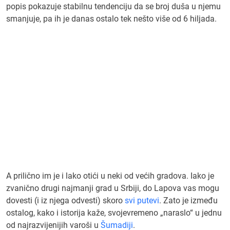
popis pokazuje stabilnu tendenciju da se broj duša u njemu
smanjuje, pa ih je danas ostalo tek nešto više od 6 hiljada.
A prilično im je i lako otići u neki od većih gradova. Iako je
zvanično drugi najmanji grad u Srbiji, do Lapova vas mogu
dovesti (i iz njega odvesti) skoro
svi putevi
. Zato je između
ostalog, kako i istorija kaže, svojevremeno „naraslo“ u jednu
od najrazvijenijih varoši u
Šumadiji
.