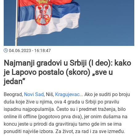
04.06.2023 - 16:18:47
Najmanji gradovi u Srbiji (I deo): kako
je Lapovo postalo (skoro) „sve u
jedan“
Beograd,
Novi Sad
, Niš,
Kragujevac
... Ako je suditi po broju
duša koje žive u njima, ova 4 grada u Srbiji po pravilu
ispadnu najpopularnija. Često su i predmet traženja, bilo
online ili offline (pogotovo prva dva), jer onim dušama na
koncu jeste u prirodi da gravitiraju tamo gde im se ima
ponuditi najviše izbora. Za život, za rad i za sve između.