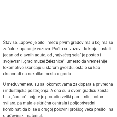
Štaviše, Lapovo je bilo i među prvim gradovima u kojima se
začulo kloparanje vozova. Pošto su vozovi do kraja i ostali
jedan od glavnih aduta, od „najvećeg sela“ je postao i
svojevrsni „grad muzej železnice“: umesto da vremešnije
lokomotive skončaju u starom gvožđu, ostale su kao
eksponati na nekoliko mesta u gradu.
U međuvremenu su sa lokomotivama zakloparala privredna
i industrijska postrojenja. A ona su u ovom gradiću zaista
bila „šarena“: najpre je proradio veliki parni mlin, potom i
svilara, pa mala električna centrala i poljoprivredni
kombinat, da bi se u drugoj polovini prošlog veka prešlo i na
građevinski materijal.