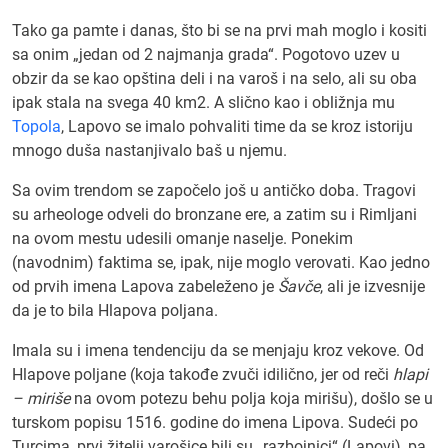
Tako ga pamte i danas, što bi se na prvi mah moglo i kositi
sa onim „jedan od 2 najmanja grada“. Pogotovo uzev u
obzir da se kao opština deli i na varoš i na selo, ali su oba
ipak stala na svega 40 km2. A slično kao i obližnja mu
Topola
, Lapovo se imalo pohvaliti time da se kroz istoriju
mnogo duša nastanjivalo baš u njemu.
Sa ovim trendom se započelo još u antičko doba. Tragovi
su arheologe odveli do bronzane ere, a zatim su i Rimljani
na ovom mestu udesili omanje naselje. Ponekim
(navodnim) faktima se, ipak, nije moglo verovati. Kao jedno
od prvih imena Lapova zabeleženo je
Šavče
, ali je izvesnije
da je to bila Hlapova poljana.
Imala su i imena tendenciju da se menjaju kroz vekove. Od
Hlapove poljane (koja takođe zvuči idilično, jer od reči
hlapi
– miriše
na ovom potezu behu polja koja mirišu), došlo se u
turskom popisu 1516. godine do imena Lipova. Sudeći po
Turcima, prvi žitelji varošice bili su „razbojnici“ (Lapovi), pa