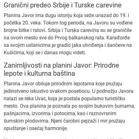
Granični predeo Srbije i Turske carevine
Planina Javor ima dugu istoriju koja seže unazad do 19. i
početka 20. veka. Tokom tog perioda, na Javoru su vođene
brojne bitke i ratovi. Srbija i Turska carevina su se graničile
na ovom mestu sve do Prvog balkanskog rata. Karađorđe
sa svojim ustanicima je gradio jaka utvrđenja i šančeve na
Kušićima, koji se i danas mogu videti.
Zanimljivosti na planini Javor: Prirodne
lepote i kulturna baština
Planina Javor obiluje prirodnim lepotama koje pružaju
jedinstveno iskustvo svakom posetiocu. U podnožju Javora
nalazi se reka Uvac, koja je postala popularno turističko
mesto. Ova planina je poznata po svojim bukovim šumama,
pašnjacima, izvorima i potocima, kao i raznovrsnim
šumskim plodovima. Njeni čarobni pejzaži i mir pružaju
opuštanje i osećaj harmonije.