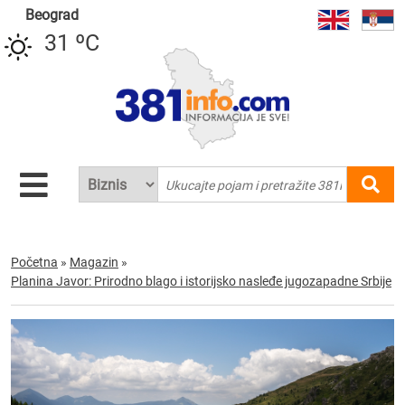
Beograd
31 ºC
Početna
»
Magazin
»
Planina Javor: Prirodno blago i istorijsko nasleđe jugozapadne Srbije