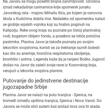
Na Javoru se mogu posetiti brojne zanimljivosti. Uzvišica
iznad nekadašnje carinarnice krije spomenik junaku
Javorskog rata - majoru Mihailu Iliću, po kojem je osnovna
škola u Kušićima dobila ime. Nedaleko od spomenika nalazi
se groblje srpskih vojnika koji su hrabro poginuli na
Kalipolju. Reke ovog kraja su poznate po čistoj planinskoj
vodi, bogatom ribljem fondu, a posebno se ističe potočna
pastrmka. Planina Javor je takođe poznata po svojim
lekovitim svojstvima, koristi se za tretiranje raznih bolesti
kao što su anemije, hronična respiratorna oboljenja,
bronhitis i astma. Legenda kaže da je ranjeni Boško Jugović
došao na Javor da zaleči svoje rane iz Kosovskog boja,
verujući u lekovita svojstva planine.
Putovanje do jedinstvene destinacije
jugozapadne Srbije
Planina Javor se nalazi na putu Ivanjica - Sjenica, na
tromeđi između opština Ivanjica, Sjenica i Nova Varoš. Do
Javora se može stići putem koji prolazi kroz ova tri grada.