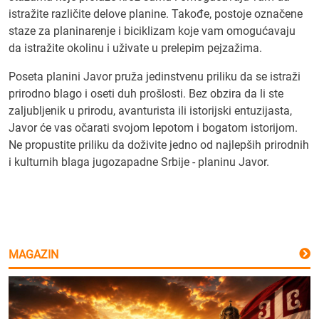
istražite različite delove planine. Takođe, postoje označene
staze za planinarenje i biciklizam koje vam omogućavaju
da istražite okolinu i uživate u prelepim pejzažima.
Poseta planini Javor pruža jedinstvenu priliku da se istraži
prirodno blago i oseti duh prošlosti. Bez obzira da li ste
zaljubljenik u prirodu, avanturista ili istorijski entuzijasta,
Javor će vas očarati svojom lepotom i bogatom istorijom.
Ne propustite priliku da doživite jedno od najlepših prirodnih
i kulturnih blaga jugozapadne Srbije - planinu Javor.
MAGAZIN