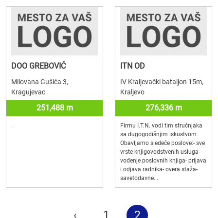
DOO GREBOVIĆ
ITN OD
Milovana Gušića 3,
IV Kraljevački bataljon 15m,
Kragujevac
Kraljevo
251,488 m
276,336 m
.
Firmu I.T.N. vodi tim stručnjaka
sa dugogodišnjim iskustvom.
Obavljamo sledeće poslove:- sve
vrste knjigovodstvenih usluga-
vođenje poslovnih knjiga- prijava
i odjava radnika- overa staža-
savetodavne...
‹
1
2