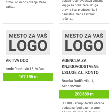
oblasti računovodstva vođenje
firme i obim poslovanja, Vaše
knjiga za preduzeća, druga
zahte...
pravna lica, preduzetnike i
paušalce izrada završnih
računa...
AKTIVA DOO
AGENCIJA ZA
KNJIGOVODSTVENE
Anđe Ranković 15, Vršac
USLUGE Z.L. KONTO
167,156 m
Branka Radičevića 1,
Mladenovac
.
200,689 m
USLUGE - kompjuterska obrada
podataka (podrazumevamo