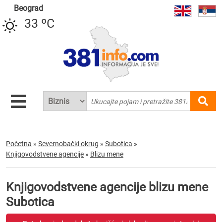
Beograd
33 ºC
Početna
»
Severnobački okrug
»
Subotica
»
Knjigovodstvene agencije
»
Blizu mene
Knjigovodstvene agencije blizu mene
Subotica