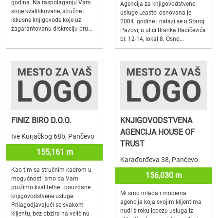
godina. Na raspolaganju Vam
Agencija za knjigovodstvene
stoje kvalifikovane, stručne i
usluge Leastel osnovana je
iskusne knjigovođe koje uz
2004. godine i nalazi se u Staroj
zagarantovanu diskreciju pru...
Pazovi, u ulici Branka Radičevića
br. 12-14, lokal 8. Osno...
FINIZ BIRO D.O.O.
KNJIGOVODSTVENA
AGENCIJA HOUSE OF
Ive Kurjačkog 68b, Pančevo
TRUST
155,161 m
Karađorđeva 38, Pančevo
Kao tim sa stručnim kadrom u
156,030 m
mogućnosti smo da Vam
pružimo kvalitetne i pouzdane
Mi smo mlada i moderna
knjigovodstvene usluge.
agencija koja svojim klijentima
Prilagodjavajući se svakom
nudi široku lepezu usluga iz
klijentu, bez obzira na veličinu