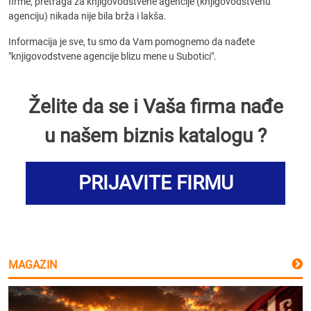
firme, pretraga za knjigovodstvene agencije (knjigovodstvenu
agenciju) nikada nije bila brža i lakša.
Informacija je sve, tu smo da Vam pomognemo da nađete
"knjigovodstvene agencije blizu mene u Subotici".
Želite da se i Vaša firma nađe
u našem biznis katalogu ?
PRIJAVITE FIRMU
MAGAZIN