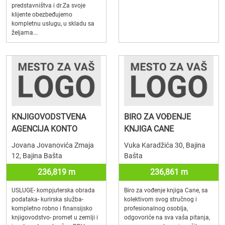
predstavništva i dr.Za svoje
klijente obezbeđujemo
kompletnu uslugu, u skladu sa
željama...
KNJIGOVODSTVENA
BIRO ZA VOĐENJE
AGENCIJA KONTO
KNJIGA CANE
Jovana Jovanovića Zmaja
Vuka Karadžića 30, Bajina
12, Bajina Bašta
Bašta
236,819 m
236,861 m
USLUGE- kompjuterska obrada
Biro za vođenje knjiga Cane, sa
podataka- kurirska služba-
kolektivom svog stručnog i
kompletno robno i finansijsko
profesionalnog osoblja,
knjigovodstvo- promet u zemlji i
odgovoriće na sva vaša pitanja,