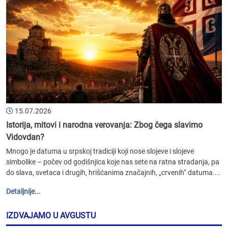
15.07.2026
Istorija, mitovi i narodna verovanja: Zbog čega slavimo
Vidovdan?
Mnogo je datuma u srpskoj tradiciji koji nose slojeve i slojeve
simbolike – počev od godišnjica koje nas sete na ratna stradanja, pa
do slava, svetaca i drugih, hrišćanima značajnih, „crvenih“ datuma....
Detaljnije...
IZDVAJAMO U AVGUSTU