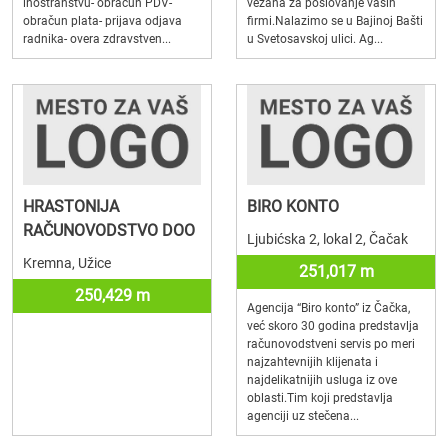
inostranstvu- obračun PDV-
vezana za poslovanje vaših
obračun plata- prijava odjava
firmi.Nalazimo se u Bajinoj Bašti
radnika- overa zdravstven...
u Svetosavskoj ulici. Ag...
HRASTONIJA
BIRO KONTO
RAČUNOVODSTVO DOO
Ljubićska 2, lokal 2, Čačak
Kremna, Užice
251,017 m
250,429 m
Agencija “Biro konto” iz Čačka,
već skoro 30 godina predstavlja
računovodstveni servis po meri
najzahtevnijih klijenata i
najdelikatnijih usluga iz ove
oblasti.Tim koji predstavlja
agenciji uz stečena...