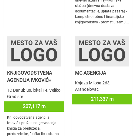
dnevno ažuriranje) - kurirska
služba (dnevna dostava
dokumentacije, uplata pazara) -
kompletno robno I finansijsko
knjigovodstvo - promet u zemlji...
KNJIGOVODSTVENA
MC AGENCIJA
AGENCIJA IVKOVIĆ+
Knjaza Miloša 263,
Aranđelovac
TC Danubius, lokal 14, Veliko
Gradište
211,337 m
207,117 m
Knjigovodstvena agencija
Ivković+ pruža usluge vođenja
knjiga za preduzeća,
preduzetnike, fizička lica, strana