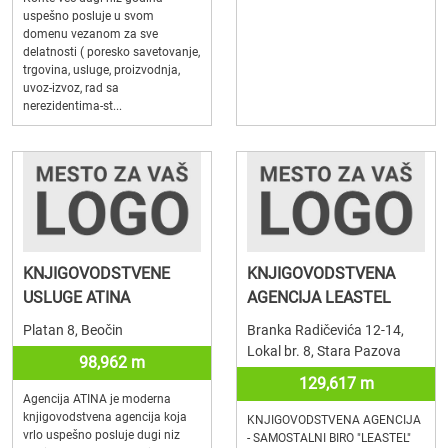
uspešno posluje u svom
domenu vezanom za sve
delatnosti ( poresko savetovanje,
trgovina, usluge, proizvodnja,
uvoz-izvoz, rad sa
nerezidentima-st...
KNJIGOVODSTVENE
KNJIGOVODSTVENA
USLUGE ATINA
AGENCIJA LEASTEL
Platan 8, Beočin
Branka Radičevića 12-14,
Lokal br. 8, Stara Pazova
98,962 m
129,617 m
Agencija ATINA je moderna
knjigovodstvena agencija koja
KNJIGOVODSTVENA AGENCIJA
vrlo uspešno posluje dugi niz
- SAMOSTALNI BIRO "LEASTEL"