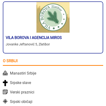
VILA BOROVA I AGENCIJA MIROS
Jovanke Jeftanović 5, Zlatibor
O SRBIJI
Manastiri Srbije
Srpske slave
Verski praznici
Srpski običaji