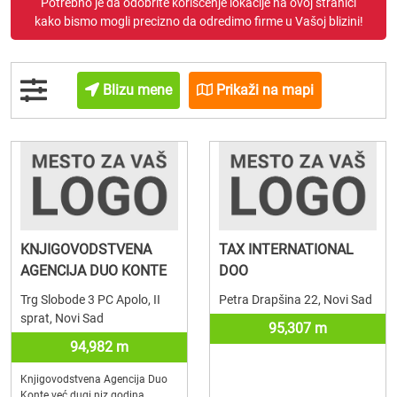
Potrebno je da odobrite korišćenje lokacije na ovoj stranici
kako bismo mogli precizno da odredimo firme u Vašoj blizini!
Blizu mene
Prikaži na mapi
KNJIGOVODSTVENA
TAX INTERNATIONAL
AGENCIJA DUO KONTE
DOO
Trg Slobode 3 PC Apolo, II
Petra Drapšina 22, Novi Sad
sprat, Novi Sad
95,307 m
94,982 m
Knjigovodstvena Agencija Duo
Konte već dugi niz godina