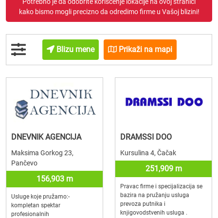
Potrebno je da odobrite korišćenje lokacije na ovoj stranici
kako bismo mogli precizno da odredimo firme u Vašoj blizini!
Blizu mene
Prikaži na mapi
DNEVNIK AGENCIJA
DRAMSSI DOO
Maksima Gorkog 23,
Kursulina 4, Čačak
Pančevo
251,909 m
156,903 m
Pravac firme i specijalizacija se
bazira na pružanju usluga
Usluge koje pružamo:-
prevoza putnika i
kompletan spektar
knjigovodstvenih usluga .
profesionalnih