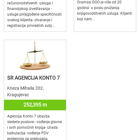
Dramssi DOO je više od 20
računovodstvenih usluga i
godina u poslu pružanja
finansijskog izveštavanja -
knjigovodstvenih usluga. Klijenti
usluge prilagođene specifičnosti
koji nam...
svakog klijenta- otvaranje i
registracija privrednih subj...
SR AGENCIJA KONTO 7
Kneza Mihaila 202,
Kragujevac
252,395 m
Agencija Konto 7 obavlja
sledeće poslove:- vođenje glavne
i svih pomoćnih knjiga- izrada
kalkulacija- vođenje PDV
evidencija za preduzeća,