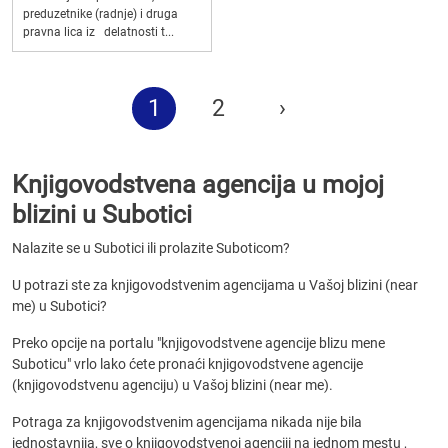
preduzetnike (radnje) i druga
pravna lica iz delatnosti t...
1
2
›
Knjigovodstvena agencija u mojoj
blizini u Subotici
Nalazite se u Subotici ili prolazite Suboticom?
U potrazi ste za knjigovodstvenim agencijama u Vašoj blizini (near
me) u Subotici?
Preko opcije na portalu "knjigovodstvene agencije blizu mene
Suboticu" vrlo lako ćete pronaći knjigovodstvene agencije
(knjigovodstvenu agenciju) u Vašoj blizini (near me).
Potraga za knjigovodstvenim agencijama nikada nije bila
jednostavnija, sve o knjigovodstvenoj agenciji na jednom mestu ,