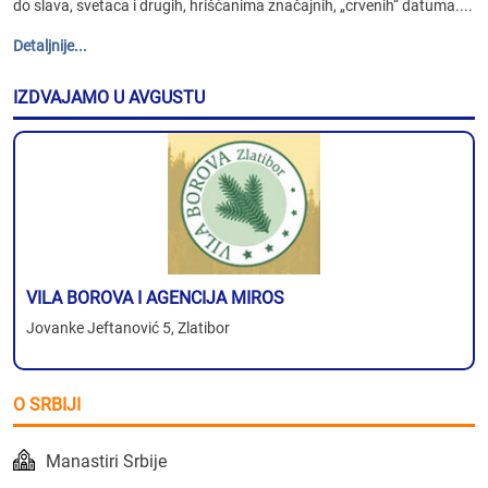
do slava, svetaca i drugih, hrišćanima značajnih, „crvenih“ datuma....
Detaljnije...
IZDVAJAMO U AVGUSTU
VILA BOROVA I AGENCIJA MIROS
Jovanke Jeftanović 5, Zlatibor
O SRBIJI
Manastiri Srbije