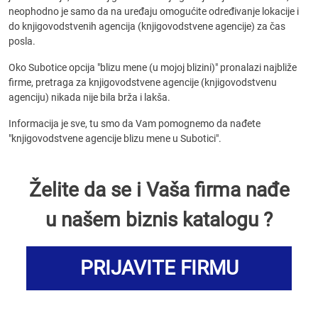
neophodno je samo da na uređaju omogućite određivanje lokacije i
do knjigovodstvenih agencija (knjigovodstvene agencije) za čas
posla.
Oko Subotice opcija "blizu mene (u mojoj blizini)" pronalazi najbliže
firme, pretraga za knjigovodstvene agencije (knjigovodstvenu
agenciju) nikada nije bila brža i lakša.
Informacija je sve, tu smo da Vam pomognemo da nađete
"knjigovodstvene agencije blizu mene u Subotici".
Želite da se i Vaša firma nađe
u našem biznis katalogu ?
PRIJAVITE FIRMU