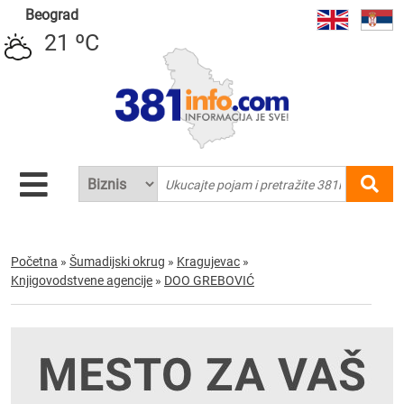
Beograd
21 ºC
Početna
»
Šumadijski okrug
»
Kragujevac
»
Knjigovodstvene agencije
»
DOO GREBOVIĆ