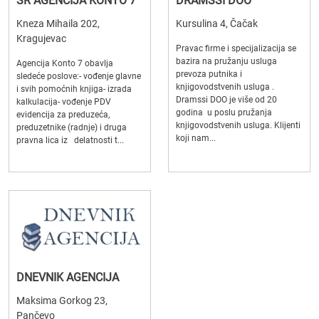
SR AGENCIJA KONTO 7
DRAMSSI DOO
Kneza Mihaila 202,
Kursulina 4, Čačak
Kragujevac
Pravac firme i specijalizacija se
bazira na pružanju usluga
Agencija Konto 7 obavlja
prevoza putnika i
sledeće poslove:- vođenje glavne
knjigovodstvenih usluga .
i svih pomoćnih knjiga- izrada
Dramssi DOO je više od 20
kalkulacija- vođenje PDV
godina u poslu pružanja
evidencija za preduzeća,
knjigovodstvenih usluga. Klijenti
preduzetnike (radnje) i druga
koji nam...
pravna lica iz delatnosti t...
DNEVNIK AGENCIJA
Maksima Gorkog 23,
Pančevo