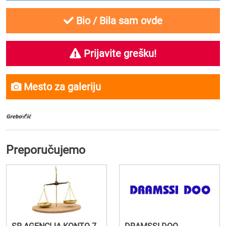
Bio / Bila sam ovde
Prijavite grešku!
Mesto za galeriju
Preporučujemo