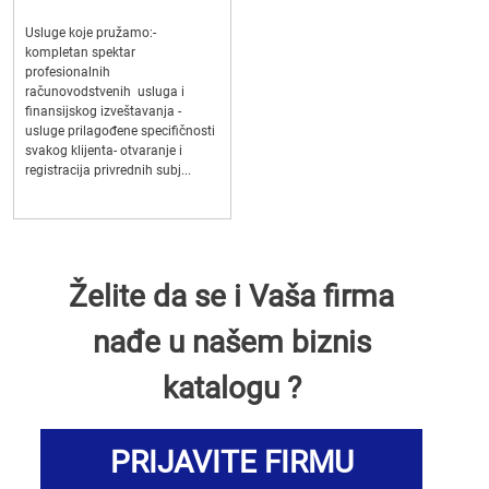
Usluge koje pružamo:-
kompletan spektar
profesionalnih
računovodstvenih usluga i
finansijskog izveštavanja -
usluge prilagođene specifičnosti
svakog klijenta- otvaranje i
registracija privrednih subj...
Želite da se i Vaša firma
nađe u našem biznis
katalogu ?
PRIJAVITE FIRMU