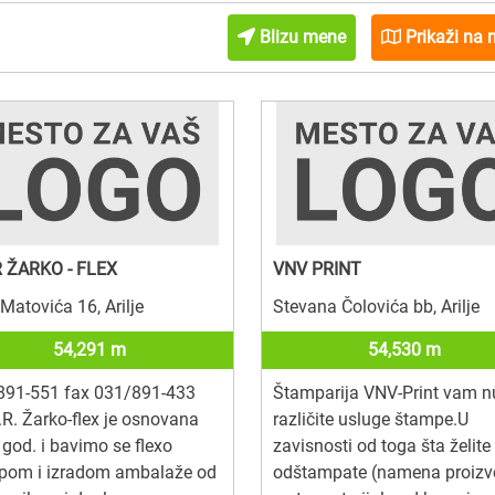
Blizu mene
Prikaži na 
 ŽARKO - FLEX
VNV PRINT
Matovića 16, Arilje
Stevana Čolovića bb, Arilje
54,291 m
54,530 m
891-551 fax 031/891-433
Štamparija VNV-Print vam n
.R. Žarko-flex je osnovana
različite usluge štampe.U
god. i bavimo se flexo
zavisnosti od toga šta želite
pom i izradom ambalaže od
odštampate (namena proizv