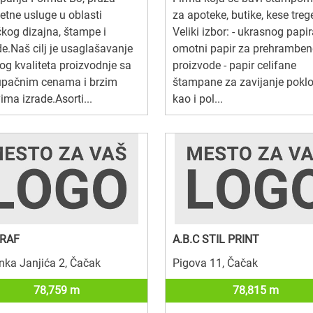
tetne usluge u oblasti
za apoteke, butike, kese trege
čkog dizajna, štampe i
Veliki izbor: - ukrasnog papir
e.Naš cilj je usaglašavanje
omotni papir za prehramben
og kvaliteta proizvodnje sa
proizvode - papir celifane
tupačnim cenama i brzim
štampane za zavijanje poklo
ima izrade.Asorti...
kao i pol...
GRAF
A.B.C STIL PRINT
ka Janjića 2, Čačak
Pigova 11, Čačak
78,759 m
78,815 m