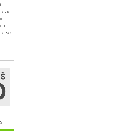
G
lović
an
m u
oliko
a