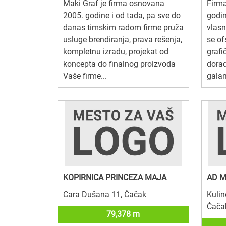
Maki Graf je firma osnovana
Firm
2005. godine i od tada, pa sve do
godin
danas timskim radom firme pruža
vlasn
usluge brendiranja, prava rešenja,
se o
kompletnu izradu, projekat od
grafi
koncepta do finalnog proizvoda
dorad
Vaše firme...
galan
KOPIRNICA PRINCEZA MAJA
AD M
Cara Dušana 11, Čačak
Kulin
Čača
79,378 m