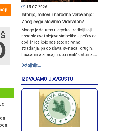
15.07.2026
mapi
Istorija, mitovi i narodna verovanja:
Zbog čega slavimo Vidovdan?
Mnogo je datuma u srpskoj tradiciji koji
nose slojeve i slojeve simbolike – počev od
godišnjica koje nas sete na ratna
stradanja, pa do slava, svetaca i drugih,
hrišćanima značajnih, „crvenih“ datuma....
Detaljnije...
IZDVAJAMO U AVGUSTU
udi
 da
oda,