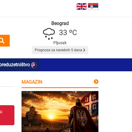
Beograd
33 ºC
Pljusak
Prognoza za narednih 5 dana
preduzetništvo
MAGAZIN
 u