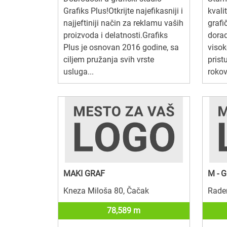
Grafiks Plus!Otkrijte najefikasniji i
kvali
najjeftiniji način za reklamu vaših
grafi
proizvoda i delatnosti.Grafiks
dorad
Plus je osnovan 2016 godine, sa
visok
ciljem pružanja svih vrste
pris
usluga...
rokov
MAKI GRAF
M - 
Kneza Miloša 80, Čačak
Raden
78,589 m