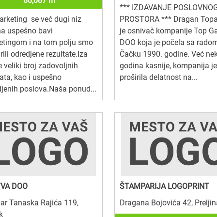
80,087 m
*** IZDAVANJE POSLOVNO
rketing se već dugi niz
PROSTORA *** Dragan Topa
na uspešno bavi
je osnivač kompanije Top G
etingom i na tom polju smo
DOO koja je počela sa rado
rili odredjene rezultate.Iza
Čačku 1990. godine. Već nek
e veliki broj zadovoljnih
godina kasnije, kompanija je
nata, kao i uspešno
proširila delatnost na...
jenih poslova.Naša ponud...
VA DOO
ŠTAMPARIJA LOGOPRINT
ar Tanaska Rajića 119,
Dragana Bojovića 42, Preljin
k