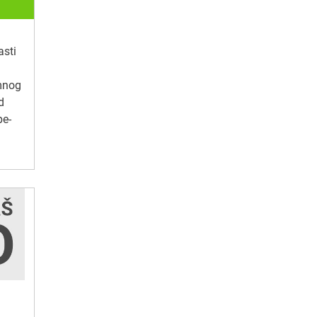
asti
amnog
d
pe-