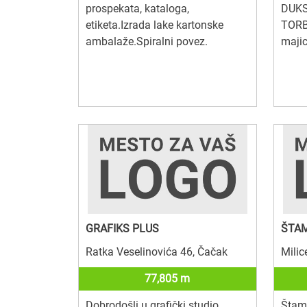
prospekata, kataloga,
DUKS
etiketa.Izrada lake kartonske
TORBE
ambalaže.Spiralni povez.
majic
GRAFIKS PLUS
ŠTAM
Ratka Veselinovića 46, Čačak
Milic
77,805 m
Dobrodošli u grafički studio
Štamp