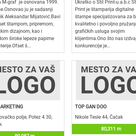
a M-graf je osnovana 1999.
Ukratko o Stil Print-u.a.b.c St
e.Osnovao ju je sadasnji
Print je štamparija digitalne
ik Aleksandar Mijatović.Bavi
štampe specijalizovana za b
fset štampom, pripremom,
kvalitetno i povoljno pružanj
čkim dizajnom, kao i
grafičkih usluga svojim
om široke lepeze papirne
klijentima.Ono što nas izdva
terije.Ofset š...
konkurencije je...
ARKETING
TOP GAN DOO
ovačko polje, Potez 4 30,
Nikole Tesle 44, Čačak
k
80,311 m