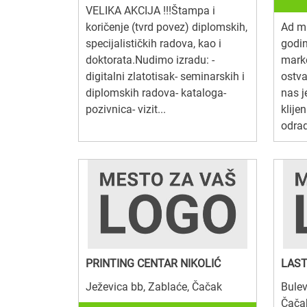
VELIKA AKCIJA !!!Štampa i
koričenje (tvrd povez) diplomskih,
Ad ma
specijalističkih radova, kao i
godi
doktorata.Nudimo izradu: -
mark
digitalni zlatotisak- seminarskih i
ostva
diplomskih radova- kataloga-
nas j
pozivnica- vizit...
klije
odrad
PRINTING CENTAR NIKOLIĆ
LAST
Ježevica bb, Zablaće, Čačak
Bulev
Čača