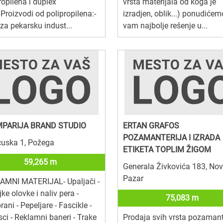
ropilena i duplex
vrsta materijala od koga je
e.Proizvodi od polipropilena:-
izradjen, oblik...) ponudićem
za pekarsku indust...
vam najbolje rešenje u...
PARIJA BRAND STUDIO
ERTAN GRAFOS
POZAMANTERIJA I IZRADA
cuska 1, Požega
ETIKETA TOPLIM ŽIGOM
59,265 m
Generala Živkovića 183, Nov
Pazar
AMNI MATERIJAL- Upaljači -
ke olovke i naliv pera -
75,083 m
rani - Pepeljare - Fascikle -
sci - Reklamni baneri - Trake
Prodaja svih vrsta pozamant