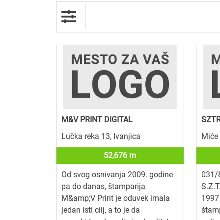
M&V PRINT DIGITAL
SZTR
Lučka reka 13, Ivanjica
Miće 
52,676 m
Od svog osnivanja 2009. godine
031/
pa do danas, štamparija
S.Z.T
M&amp;V Print je oduvek imala
1997 
jedan isti cilj, a to je da
štam