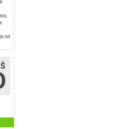
il
rzo,
e
ja od