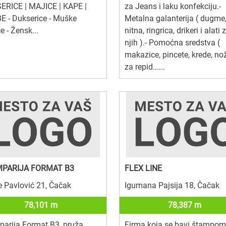
ERICE | MAJICE | KAPE |
za Jeans i laku konfekciju.-
 - Dukserice - Muške
Metalna galanterija ( dugme
e - Žensk...
nitna, ringrica, drikeri i alati 
njih ).- Pomoćna sredstva (
makazice, pincete, krede, no
za repid......
PARIJA FORMAT B3
FLEX LINE
e Pavlović 21, Čačak
Igumana Pajsija 18, Čačak
78,101 m
78,387 m
arija Format B3, pruža
Firma koja se bavi štampom