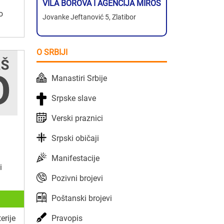
VILA BOROVA I AGENCIJA MIROS
o
Jovanke Jeftanović 5, Zlatibor
O SRBIJI
Manastiri Srbije
Srpske slave
Verski praznici
Srpski običaji
Manifestacije
i
Pozivni brojevi
Poštanski brojevi
Pravopis
erije