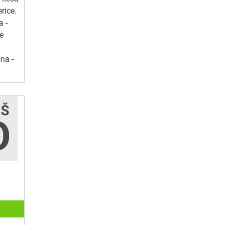
rice.
a -
e
na -