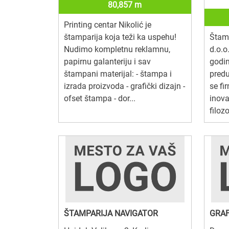
80,857 m
Printing centar Nikolić je
štamparija koja teži ka uspehu!
Štamp
Nudimo kompletnu reklamnu,
d.o.o
papirnu galanteriju i sav
godi
štampani materijal: - štampa i
predu
izrada proizvoda - grafički dizajn -
se fi
ofset štampa - dor...
inov
filoz
ŠTAMPARIJA NAVIGATOR
GRAF