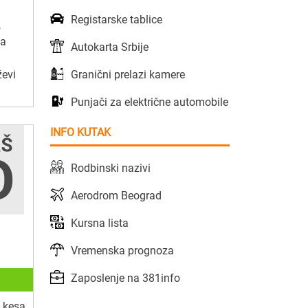
Registarske tablice
,
za
Autokarta Srbije
Granični prelazi kamere
ževi
Punjači za električne automobile
INFO KUTAK
Rodbinski nazivi
Aerodrom Beograd
Kursna lista
Vremenska prognoza
Zaposlenje na 381info
 kesa