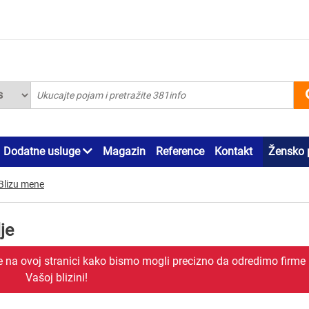
Dodatne usluge
Magazin
Reference
Kontakt
Žensko 
Blizu mene
je
je na ovoj stranici kako bismo mogli precizno da odredimo firme
Vašoj blizini!