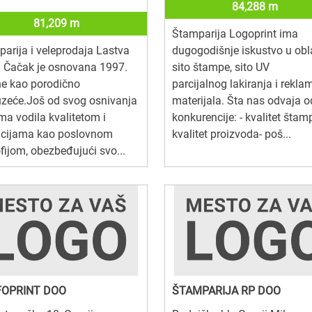
84,288 m
81,209 m
Štamparija Logoprint ima
arija i veleprodaja Lastva
dugogodišnje iskustvo u obl
. Čačak je osnovana 1997.
sito štampe, sito UV
ne kao porodično
parcijalnog lakiranja i rekl
zeće.Još od svog osnivanja
materijala. Šta nas odvaja o
rma vodila kvalitetom i
konkurencije: - kvalitet štam
acijama kao poslovnom
kvalitet proizvoda- poš...
ofijom, obezbeđujući svo...
OPRINT DOO
ŠTAMPARIJA RP DOO