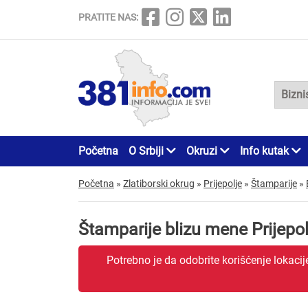
PRATITE NAS:
Početna
O Srbiji
Okruzi
Info kutak
Početna
»
Zlatiborski okrug
»
Prijepolje
»
Štamparije
»
Štamparije blizu mene Prijepol
Potrebno je da odobrite korišćenje lokaci