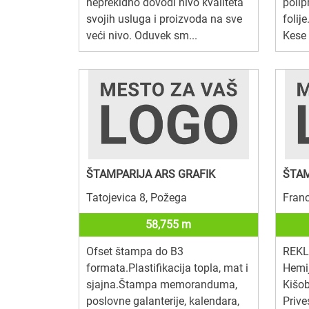
neprekidno dovodi nivo kvaliteta
polip
svojih usluga i proizvoda na sve
folij
veći nivo. Oduvek sm...
Kese 
ŠTAMPARIJA ARS GRAFIK
ŠTAM
Tatojevica 8, Požega
Fran
58,755 m
Ofset štampa do B3
REKL
formata.Plastifikacija topla, mat i
Hemij
sjajna.Štampa memoranduma,
Kišob
poslovne galanterije, kalendara,
Prive