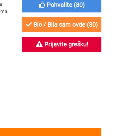
a
Pohvalite (
80
)
ima.
Bio / Bila sam ovde (
80
)
Prijavite grešku!