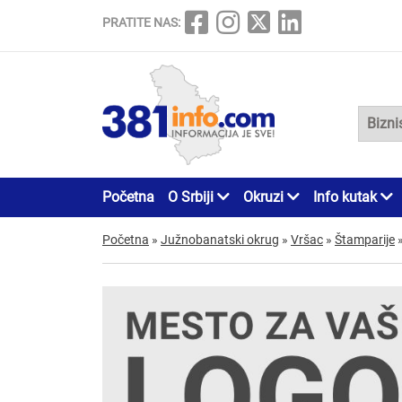
PRATITE NAS:
Početna
O Srbiji
Okruzi
Info kutak
Početna
»
Južnobanatski okrug
»
Vršac
»
Štamparije