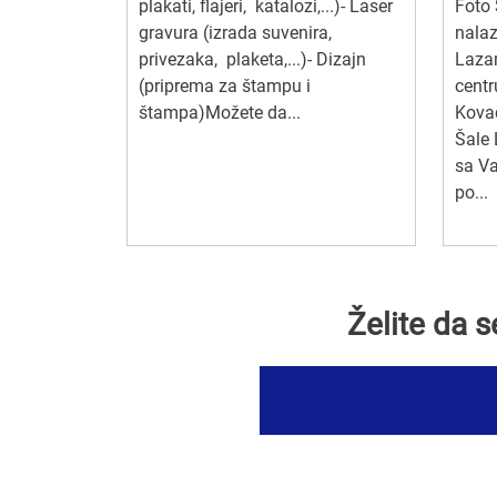
plakati, flajeri, katalozi,...)- Laser
Foto 
gravura (izrada suvenira,
nalaz
privezaka, plaketa,...)- Dizajn
Laza
(priprema za štampu i
centr
štampa)Možete da...
Kovač
Šale 
sa V
po...
Želite da 