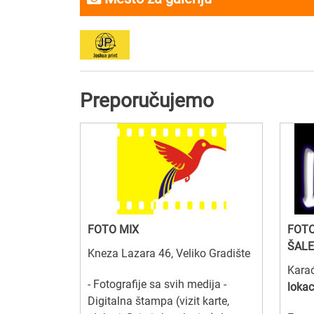
Preporučujemo
FOTO MIX
FOT
ŠALE
Kneza Lazara 46, Veliko Gradište
Kara
- Fotografije sa svih medija -
lokac
Digitalna štampa (vizit karte,