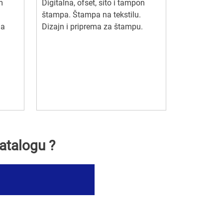
m
Digitalna, ofset, sito i tampon
štampa. Štampa na tekstilu.
 na
Dizajn i priprema za štampu.
i
atalogu ?