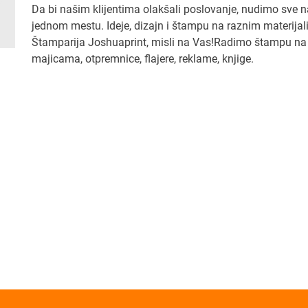
Da bi našim klijentima olakšali poslovanje, nudimo sve n
jednom mestu. Ideje, dizajn i štampu na raznim materijal
Štamparija Joshuaprint, misli na Vas!Radimo štampu na
majicama, otpremnice, flajere, reklame, knjige.