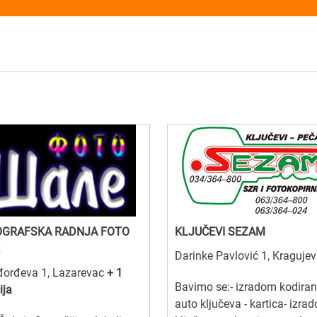
OGRAFSKA RADNJA FOTO
KLJUČEVI SEZAM
Darinke Pavlović 1, Kraguje
đorđeva 1, Lazarevac
+ 1
Bavimo se:- izradom kodiran
ija
auto ključeva - kartica- izra