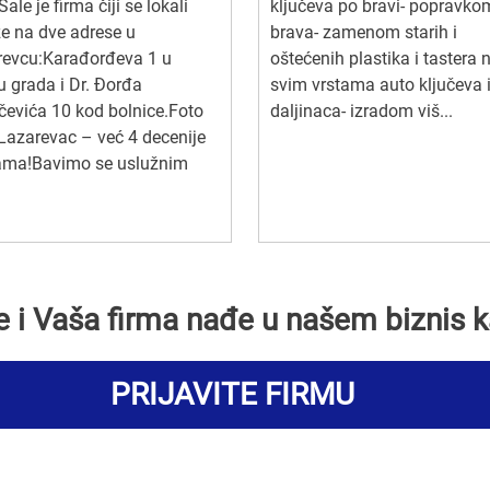
Šale je firma čiji se lokali
ključeva po bravi- popravko
e na dve adrese u
brava- zamenom starih i
revcu:Karađorđeva 1 u
oštećenih plastika i tastera
u grada i Dr. Đorđa
svim vrstama auto ključeva 
evića 10 kod bolnice.Foto
daljinaca- izradom viš...
Lazarevac – već 4 decenije
ama!Bavimo se uslužnim
se i Vaša firma nađe u našem biznis k
PRIJAVITE FIRMU