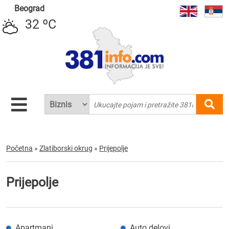
Beograd
32 ºC
Početna
»
Zlatiborski okrug
»
Prijepolje
Prijepolje
Apartmani
Auto delovi