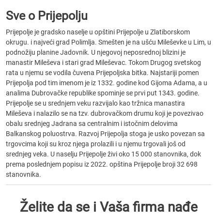
Sve o Prijepolju
Prijepolje je gradsko naselje u opštini Prijepolje u Zlatiborskom
okrugu. i najveći grad Polimlja. Smešten je na ušću Mileševke u Lim, u
podnožiju planine Jadovnik. U njegovoj neposrednoj blizini je
manastir Mileševa i stari grad Mileševac. Tokom Drugog svetskog
rata u njemu se vodila čuvena Prijepoljska bitka. Najstariji pomen
Prijepolja pod tim imenom je iz 1332. godine kod Gijoma Adama, a u
analima Dubrovačke republike spominje se prvi put 1343. godine.
Prijepolje se u srednjem veku razvijalo kao tržnica manastira
Mileševa i nalazilo se na tzv. dubrovačkom drumu koji je povezivao
obalu srednjeg Jadrana sa centralnim i istočnim delovima
Balkanskog poluostrva. Razvoj Prijepolja stoga je usko povezan sa
trgovcima koji su kroz njega prolazili i u njemu trgovali još od
srednjeg veka. U naselju Prijepolje živi oko 15 000 stanovnika, dok
prema poslednjem popisu iz 2022. opština Prijepolje broji 32 698
stanovnika.
Želite da se i Vaša firma nađe