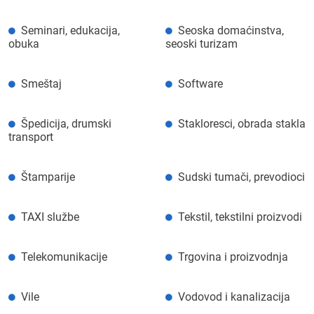
Seminari, edukacija,
Seoska domaćinstva,
obuka
seoski turizam
Smeštaj
Software
Špedicija, drumski
Stakloresci, obrada stakla
transport
Štamparije
Sudski tumači, prevodioci
TAXI službe
Tekstil, tekstilni proizvodi
Telekomunikacije
Trgovina i proizvodnja
Vile
Vodovod i kanalizacija