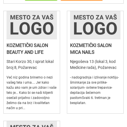
KOZMETIČKI SALON
KOZMETIČKI SALON
BEAUTY AND LIFE
MICA NAILS
Stari Korzo 30, I sprat lokal
Njegoševa 13 (lokal 3, kod
broj 8, Požarevac
Medicine rada), Požarevac
Već niz godina brinemo o nezi
- nadogradnja i izlivanje noktiju-
vašeg tela i uma.... Jer kako
šminkanje za sve prilike-
kažu ako vam je um zdrav i vaše
solarijum- svilene trepavice-
telo je... Kako bi se naši klijenti
depilacija šećernom
osećali prijatno i zadovoljno
pastomSvaki 6. tretman je
želimo da na brz i kvalitetan
besplatan.
način u pri...