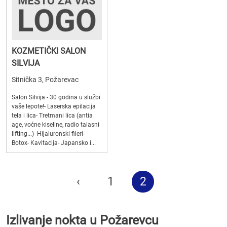
KOZMETIČKI SALON
SILVIJA
Sitnička 3, Požarevac
Salon Silvija - 30 godina u službi
vaše lepote!- Laserska epilacija
tela i lica- Tretmani lica (antia
age, voćne kiseline, radio talasni
lifting...)- Hijaluronski fileri-
Botox- Kavitacija- Japansko i...
‹
1
2
Izlivanje nokta u Požarevcu