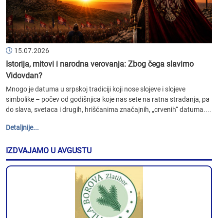
15.07.2026
Istorija, mitovi i narodna verovanja: Zbog čega slavimo
Vidovdan?
Mnogo je datuma u srpskoj tradiciji koji nose slojeve i slojeve
simbolike – počev od godišnjica koje nas sete na ratna stradanja, pa
do slava, svetaca i drugih, hrišćanima značajnih, „crvenih“ datuma....
Detaljnije...
IZDVAJAMO U AVGUSTU