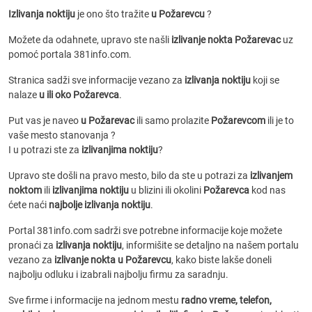
Izlivanja noktiju
je ono što tražite
u Požarevcu
?
Možete da odahnete, upravo ste našli
izlivanje nokta Požarevac
uz
pomoć portala 381info.com.
Stranica sadži sve informacije vezano za
izlivanja noktiju
koji se
nalaze
u ili oko Požarevca
.
Put vas je naveo
u Požarevac
ili samo prolazite
Požarevcom
ili je to
vaše mesto stanovanja ?
I u potrazi ste za
izlivanjima noktiju
?
Upravo ste došli na pravo mesto, bilo da ste u potrazi za
izlivanjem
noktom
ili
izlivanjima noktiju
u blizini ili okolini
Požarevca
kod nas
ćete naći
najbolje izlivanja noktiju
.
Portal 381info.com sadrži sve potrebne informacije koje možete
pronaći za
izlivanja noktiju
, informišite se detaljno na našem portalu
vezano za
izlivanje nokta u Požarevcu
, kako biste lakše doneli
najbolju odluku i izabrali najbolju firmu za saradnju.
Sve firme i informacije na jednom mestu
radno vreme, telefon,