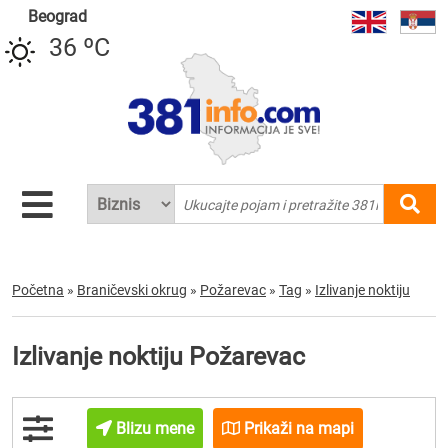
Beograd
36 ºC
Početna
»
Braničevski okrug
»
Požarevac
»
Tag
»
Izlivanje noktiju
Izlivanje noktiju Požarevac
Blizu mene
Prikaži na mapi