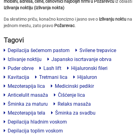
mobilni, adresa, cene, cenovnici
najboljih firmi u Požarevcu
iz oblasti
izlivanja noktiju (izlivanja nokta)
Da skratimo priču, konačno koncizno i jasno sve o
izlivanju noktu
na
jednom mestu, zato pravo
Požarevac
.
Tagovi
Depilacija šećernom pastom
Svilene trepavice
Izlivanje noktiju
Japansko iscrtavanje obrva
Puder obrve
Lash lift
Hijaluronski fileri
Kavitacija
Tretmani lica
Hijaluron
Mezoterapija lica
Medicinski pedikir
Anticelulit masaža
Čišćenje lica
Šminka za maturu
Relaks masaža
Mezoterapija tela
Šminka za svadbu
Depilacija hladnim voskom
Depilacija toplim voskom