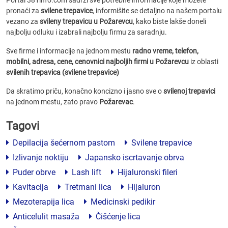
Portal 381info.com sadrži sve potrebne informacije koje možete
pronaći za
svilene trepavice
, informišite se detaljno na našem portalu
vezano za
svilenу trepavicu u Požarevcu
, kako biste lakše doneli
najbolju odluku i izabrali najbolju firmu za saradnju.
Sve firme i informacije na jednom mestu
radno vreme, telefon,
mobilni, adresa, cene, cenovnici
najboljih firmi u Požarevcu
iz oblasti
svilenih trepavica (svilene trepavice)
Da skratimo priču, konačno koncizno i jasno sve o
svilenoj trepavici
na jednom mestu, zato pravo
Požarevac
.
Tagovi
Depilacija šećernom pastom
Svilene trepavice
Izlivanje noktiju
Japansko iscrtavanje obrva
Puder obrve
Lash lift
Hijaluronski fileri
Kavitacija
Tretmani lica
Hijaluron
Mezoterapija lica
Medicinski pedikir
Anticelulit masaža
Čišćenje lica