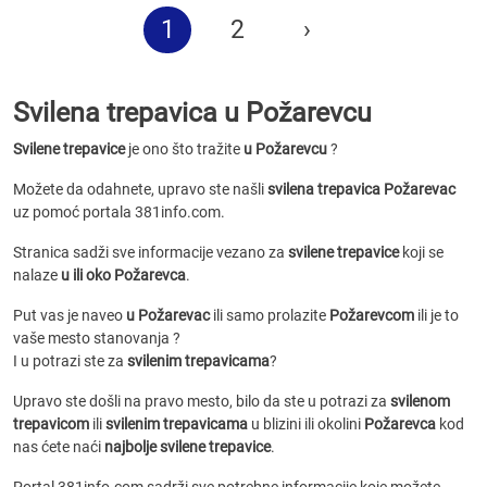
1
2
›
Svilena trepavica u Požarevcu
Svilene trepavice
je ono što tražite
u Požarevcu
?
Možete da odahnete, upravo ste našli
svilena trepavica Požarevac
uz pomoć portala 381info.com.
Stranica sadži sve informacije vezano za
svilene trepavice
koji se
nalaze
u ili oko Požarevca
.
Put vas je naveo
u Požarevac
ili samo prolazite
Požarevcom
ili je to
vaše mesto stanovanja ?
I u potrazi ste za
svilenim trepavicama
?
Upravo ste došli na pravo mesto, bilo da ste u potrazi za
svilenom
trepavicom
ili
svilenim trepavicama
u blizini ili okolini
Požarevca
kod
nas ćete naći
najbolje svilene trepavice
.