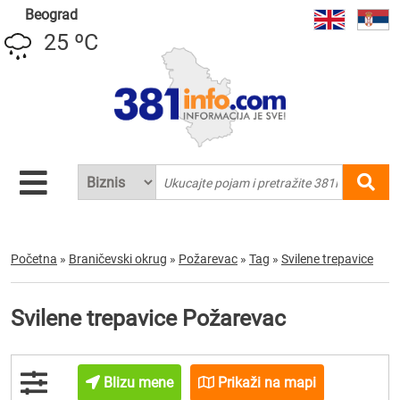
Beograd
25 ºC
Početna
»
Braničevski okrug
»
Požarevac
»
Tag
»
Svilene trepavice
Svilene trepavice Požarevac
Blizu mene
Prikaži na mapi