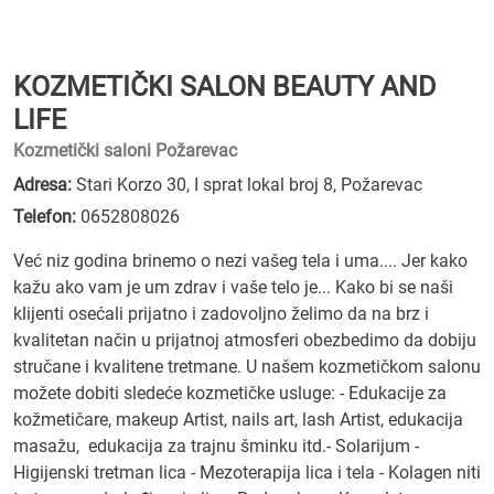
KOZMETIČKI SALON BEAUTY AND
LIFE
Kozmetički saloni Požarevac
Adresa:
Stari Korzo 30, I sprat lokal broj 8, Požarevac
Telefon:
0652808026
Već niz godina brinemo o nezi vašeg tela i uma.... Jer kako
kažu ako vam je um zdrav i vaše telo je... Kako bi se naši
klijenti osećali prijatno i zadovoljno želimo da na brz i
kvalitetan način u prijatnoj atmosferi obezbedimo da dobiju
stručane i kvalitene tretmane. U našem kozmetičkom salonu
možete dobiti sledeće kozmetičke usluge: - Edukacije za
kožmetičare, makeup Artist, nails art, lash Artist, edukacija
masažu, edukacija za trajnu šminku itd.- Solarijum -
Higijenski tretman lica - Mezoterapija lica i tela - Kolagen niti