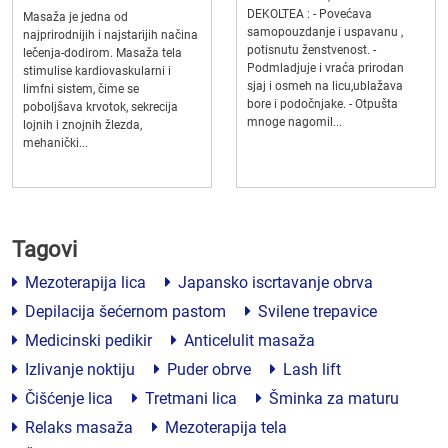
DEKOLTEA : - Povećava
Masaža je jedna od
samopouzdanje i uspavanu ,
najprirodnijih i najstarijih načina
potisnutu ženstvenost. -
lečenja-dodirom. Masaža tela
Podmladjuje i vraća prirodan
stimulise kardiovaskularni i
sjaj i osmeh na licu,ublažava
limfni sistem, čime se
bore i podočnjake. - Otpušta
poboljšava krvotok, sekrecija
mnoge nagomil...
lojnih i znojnih žlezda,
mehanički...
Tagovi
Mezoterapija lica
Japansko iscrtavanje obrva
Depilacija šećernom pastom
Svilene trepavice
Medicinski pedikir
Anticelulit masaža
Izlivanje noktiju
Puder obrve
Lash lift
Čišćenje lica
Tretmani lica
Šminka za maturu
Relaks masaža
Mezoterapija tela