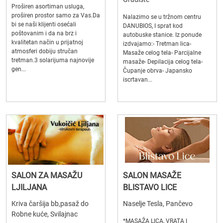
Proširen asortiman usluga,
proširen prostor samo za Vas.Da
Nalazimo se u tržnom centru
bi se naši klijenti osećali
DANUBIOS, I sprat kod
poštovanim i da na brz i
autobuske stanice. Iz ponude
kvalitetan način u prijatnoj
izdvajamo:- Tretman lica-
atmosferi dobiju stručan
Masaže celog tela- Parcijalne
tretman.3 solarijuma najnovije
masaže- Depilacija celog tela-
gen...
Čupanje obrva- Japansko
iscrtavan...
SALON ZA MASAŽU
SALON MASAŽE
LJILJANA
BLISTAVO LICE
Kriva čaršija bb,pasaž do
Naselje Tesla, Pančevo
Robne kuće, Svilajnac
*MASAŽA LICA, VRATA I