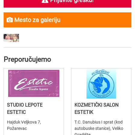
Prijavite grešku!
Mesto za galeriju
Preporučujemo
STUDIO LEPOTE
KOZMETIČKI SALON
ESTETIC
ESTETIK
Hajduk Veljkova 7,
T.C. Danubius I sprat (kod
Požarevac
autobuske stanice), Veliko
Gradište