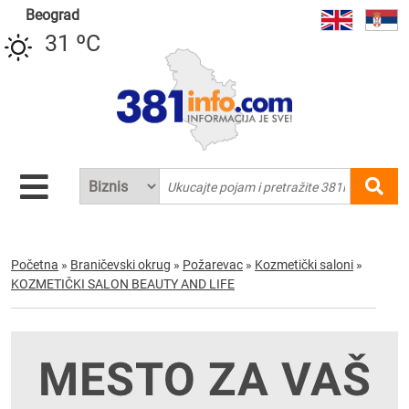
Beograd
31 ºC
Početna
»
Braničevski okrug
»
Požarevac
»
Kozmetički saloni
»
KOZMETIČKI SALON BEAUTY AND LIFE