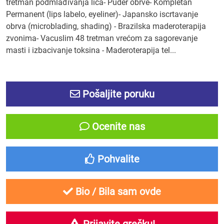
tretman podmlađivanja lica- Puder obrve- Kompletan
Permanent (lips labelo, eyeliner)- Japansko iscrtavanje
obrva (microblading, shading) - Brazilska maderoterapija
zvonima- Vacuslim 48 tretman vrećom za sagorevanje
masti i izbacivanje toksina - Maderoterapija tel...
Pošaljite poruku
Ocenite nas
Pohvalite
Bio / Bila sam ovde