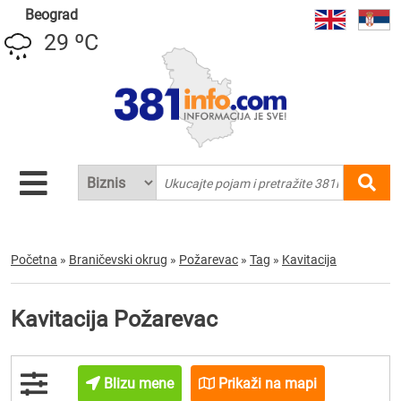
Beograd
29 ºC
Početna
»
Braničevski okrug
»
Požarevac
»
Tag
»
Kavitacija
Kavitacija Požarevac
Blizu mene
Prikaži na mapi