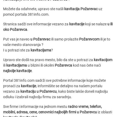
Možete da odahnete, upravo ste našli
kavitacija Požarevac
uz
pomoć portala 381info.com.
Stranica sadži sve informacije vezano za
kavitacije
koji se nalaze
u ili
oko Požarevca
.
Put vas je naveo
u Požarevac
ili samo prolazite
Požarevcom
ili je to
vaše mesto stanovanja ?
I u potrazi ste za
kavitacijama
?
Upravo ste došli na pravo mesto, bilo da ste u potrazi za
kavitacijom
ili
kavitacijama
u blizini ili okolini
Požarevca
kod nas ćete naći
najbolje kavitacije
.
Portal 381info.com sadrži sve potrebne informacije koje možete
pronaći za
kavitacije
, informišite se detaljno na našem portalu
vezano za
kavitaciju u Požarevcu
, kako biste lakše doneli najbolju
odluku i izabrali najbolju firmu za saradnju.
Sve firme i informacije na jednom mestu
radno vreme, telefon,
mobilni, adresa, cene, cenovnici
najboljih firmi u Požarevcu
iz oblasti