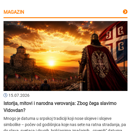
MAGAZIN
15.07.2026
Istorija, mitovi i narodna verovanja: Zbog čega slavimo
Vidovdan?
Mnogo je datuma u srpskoj tradiciji koji nose slojeve i slojeve
simbolike – počev od godišnjica koje nas sete na ratna stradanja, pa
do slava, svetaca i drugih, hrišćanima značajnih, „crvenih“ datuma....