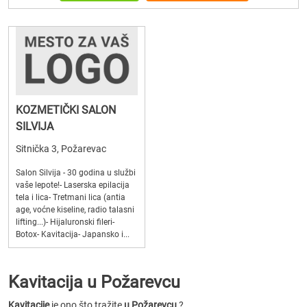
KOZMETIČKI SALON
SILVIJA
Sitnička 3, Požarevac
Salon Silvija - 30 godina u službi
vaše lepote!- Laserska epilacija
tela i lica- Tretmani lica (antia
age, voćne kiseline, radio talasni
lifting...)- Hijaluronski fileri-
Botox- Kavitacija- Japansko i...
Kavitacija u Požarevcu
Kavitacije
je ono što tražite
u Požarevcu
?