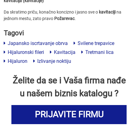
kavitacija (kavitacije)
Da skratimo priču, konačno koncizno i jasno sve o
kavitaciji
na
jednom mestu, zato pravo
Požarevac
.
Tagovi
Japansko iscrtavanje obrva
Svilene trepavice
Hijaluronski fileri
Kavitacija
Tretmani lica
Hijaluron
Izlivanje noktiju
Želite da se i Vaša firma nađe
u našem biznis katalogu ?
PRIJAVITE FIRMU