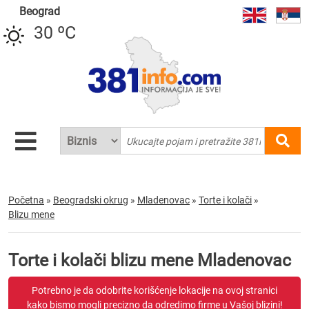
Beograd
30 ºC
Početna
»
Beogradski okrug
»
Mladenovac
»
Torte i kolači
»
Blizu mene
Torte i kolači blizu mene Mladenovac
Potrebno je da odobrite korišćenje lokacije na ovoj stranici
kako bismo mogli precizno da odredimo firme u Vašoj blizini!