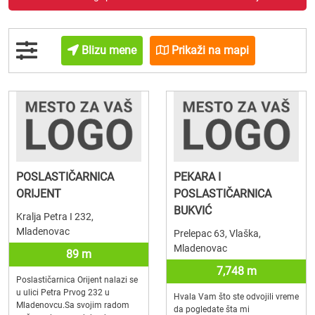
Blizu mene
Prikaži na mapi
POSLASTIČARNICA
PEKARA I
ORIJENT
POSLASTIČARNICA
BUKVIĆ
Kralja Petra I 232,
Mladenovac
Prelepac 63, Vlaška,
Mladenovac
89 m
7,748 m
Poslastičarnica Orijent nalazi se
u ulici Petra Prvog 232 u
Hvala Vam što ste odvojili vreme
Mladenovcu.Sa svojim radom
da pogledate šta mi