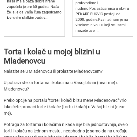
naša mala oaza dobre hrane
proizvodimo i
započela je pre 60 godina.Naša
nudimo!Poslastičarnica u okviru
želja je da Vaša čula zagolicamo
PEKARE BUKVIĆ postoji od
izvrsnim slatkim zadov...
2000. godine.Kvalitet nam je na
visokom nivou, u koji se i sami
možete uveri...
Torta i kolač u mojoj blizini u
Mladenovcu
Nalazite se u Mladenovcu ili prolazite Mladenovcem?
U potrazi ste za tortama i kolačima u Vašoj blizini (near me) u
Mladenovcu?
Preko opcije na portalu "torte i kolači blizu mene Mladenovac" vrlo
lako ćete pronaći torte i kolače (tortu i kolač) u Vašoj blizini (near
me).
Potraga za tortama i kolačima nikada nije bila jednostavnija, sve o
torti i kolaču na jednom mestu , neophodno je samo da na uređaju