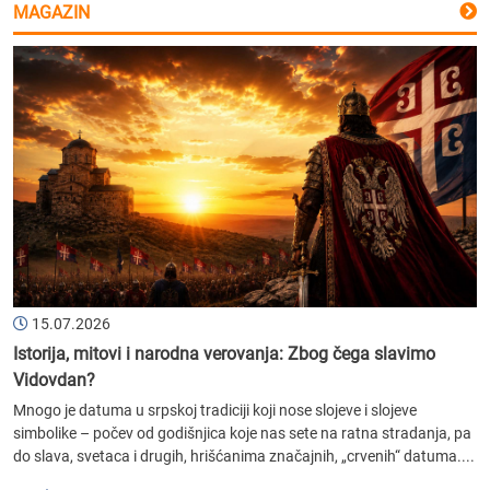
MAGAZIN
15.07.2026
Istorija, mitovi i narodna verovanja: Zbog čega slavimo
Vidovdan?
Mnogo je datuma u srpskoj tradiciji koji nose slojeve i slojeve
simbolike – počev od godišnjica koje nas sete na ratna stradanja, pa
do slava, svetaca i drugih, hrišćanima značajnih, „crvenih“ datuma....