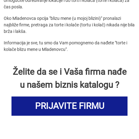
omogućite određivanje lokacije i do torti i kolača (torte i kolača) za
čas posla.
Oko Mladenovca opcija "blizu mene (u mojoj blizini)" pronalazi
najbliže firme, pretraga za torte i kolače (tortu i kolač) nikada nije bila
brža i lakša.
Informacija je sve, tu smo da Vam pomognemo da nađete "torte i
kolače blizu mene u Mladenovcu".
Želite da se i Vaša firma nađe
u našem biznis katalogu ?
PRIJAVITE FIRMU