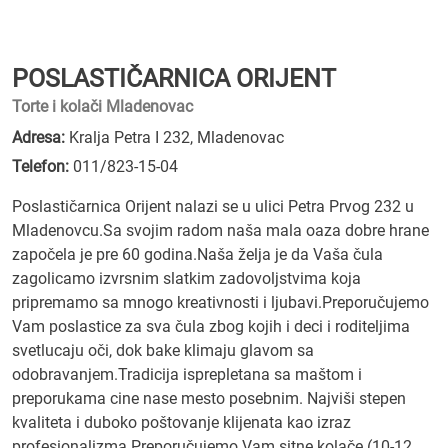
POSLASTIČARNICA ORIJENT
Torte i kolači Mladenovac
Adresa:
Kralja Petra I 232, Mladenovac
Telefon:
011/823-15-04
Poslastičarnica Orijent nalazi se u ulici Petra Prvog 232 u
Mladenovcu.Sa svojim radom naša mala oaza dobre hrane
započela je pre 60 godina.Naša želja je da Vaša čula
zagolicamo izvrsnim slatkim zadovoljstvima koja
pripremamo sa mnogo kreativnosti i ljubavi.Preporučujemo
Vam poslastice za sva čula zbog kojih i deci i roditeljima
svetlucaju oči, dok bake klimaju glavom sa
odobravanjem.Tradicija isprepletana sa maštom i
preporukama cine nase mesto posebnim. Najviši stepen
kvaliteta i duboko poštovanje klijenata kao izraz
profesionalizma.Preporučujemo Vam sitne kolače (10-12