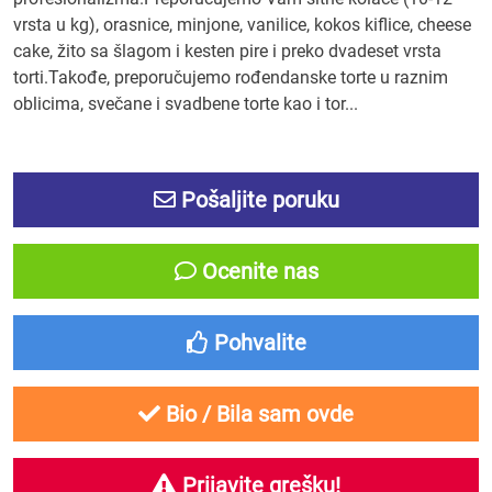
vrsta u kg), orasnice, minjone, vanilice, kokos kiflice, cheese
cake, žito sa šlagom i kesten pire i preko dvadeset vrsta
torti.Takođe, preporučujemo rođendanske torte u raznim
oblicima, svečane i svadbene torte kao i tor...
Pošaljite poruku
Ocenite nas
Pohvalite
Bio / Bila sam ovde
Prijavite grešku!