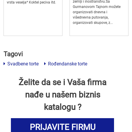
zemlji i inostranstvu.Sa
vrsta veselja* Koktel peciva itd.
Gurmanovom Tajnom možete
organizovati dnevna i
višednevna putovanja,
organizovati skupove, z...
Tagovi
Svadbene torte
Rođendanske torte
Želite da se i Vaša firma
nađe u našem biznis
katalogu ?
PRIJAVITE FIRMU