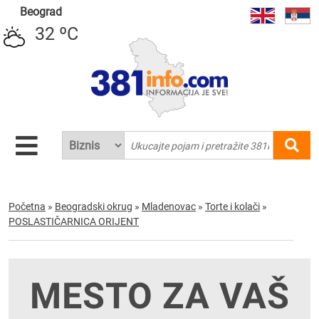
Beograd
32 ºC
Početna
»
Beogradski okrug
»
Mladenovac
»
Torte i kolači
»
POSLASTIČARNICA ORIJENT