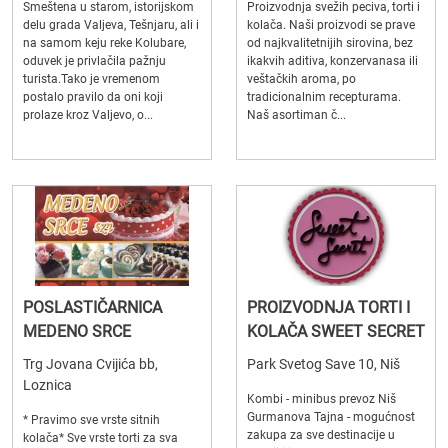
Smeštena u starom, istorijskom
Proizvodnja svežih peciva, torti i
delu grada Valjeva, Tešnjaru, ali i
kolača. Naši proizvodi se prave
na samom keju reke Kolubare,
od najkvalitetnijih sirovina, bez
oduvek je privlačila pažnju
ikakvih aditiva, konzervanasa ili
turista.Tako je vremenom
veštačkih aroma, po
postalo pravilo da oni koji
tradicionalnim recepturama.
prolaze kroz Valjevo, o...
Naš asortiman č...
POSLASTIČARNICA
PROIZVODNJA TORTI I
MEDENO SRCE
KOLAČA SWEET SECRET
Trg Jovana Cvijića bb,
Park Svetog Save 10, Niš
Loznica
Kombi - minibus prevoz Niš
Gurmanova Tajna - mogućnost
* Pravimo sve vrste sitnih
zakupa za sve destinacije u
kolača* Sve vrste torti za sva