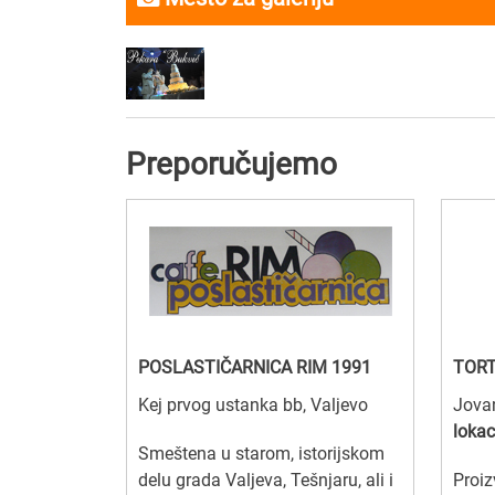
Preporučujemo
POSLASTIČARNICA RIM 1991
TORT
Kej prvog ustanka bb, Valjevo
Jovan
lokac
Smeštena u starom, istorijskom
delu grada Valjeva, Tešnjaru, ali i
Proiz