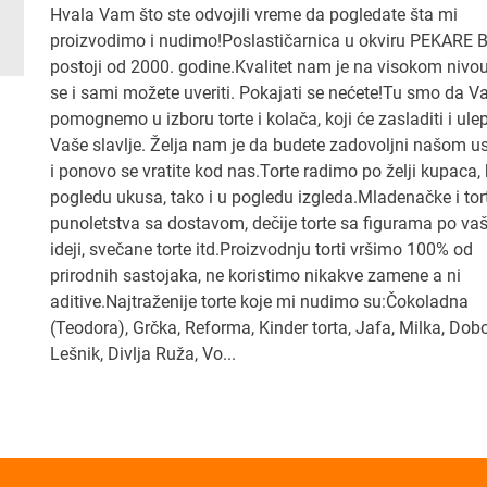
Hvala Vam što ste odvojili vreme da pogledate šta mi
proizvodimo i nudimo!Poslastičarnica u okviru PEKARE 
postoji od 2000. godine.Kvalitet nam je na visokom nivou,
se i sami možete uveriti. Pokajati se nećete!Tu smo da 
pomognemo u izboru torte i kolača, koji će zasladiti i ule
Vaše slavlje. Želja nam je da budete zadovoljni našom 
i ponovo se vratite kod nas.Torte radimo po želji kupaca,
pogledu ukusa, tako i u pogledu izgleda.Mladenačke i tor
punoletstva sa dostavom, dečije torte sa figurama po vaš
ideji, svečane torte itd.Proizvodnju torti vršimo 100% od
prirodnih sastojaka, ne koristimo nikakve zamene a ni
aditive.Najtraženije torte koje mi nudimo su:Čokoladna
(Teodora), Grčka, Reforma, Kinder torta, Jafa, Milka, Dob
Lešnik, Divlja Ruža, Vo...