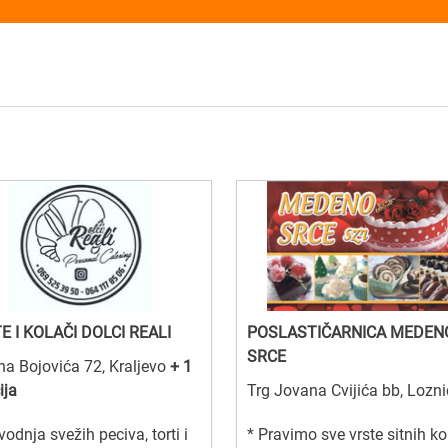
E I KOLAČI DOLCI REALI
POSLASTIČARNICA MEDEN
SRCE
a Bojovića 72, Kraljevo
+ 1
ija
Trg Jovana Cvijića bb, Lozn
vodnja svežih peciva, torti i
* Pravimo sve vrste sitnih k