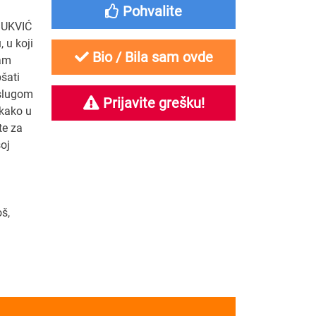
Pohvalite
BUKVIĆ
 u koji
Bio / Bila sam ovde
Vam
pšati
uslugom
Prijavite grešku!
 kako u
te za
oj
oš,