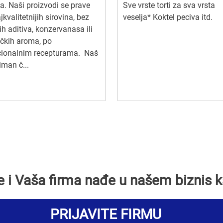
a. Naši proizvodi se prave
Sve vrste torti za sva vrsta
jkvalitetnijih sirovina, bez
veselja* Koktel peciva itd.
ih aditiva, konzervanasa ili
čkih aroma, po
cionalnim recepturama. Naš
iman č...
se i Vaša firma nađe u našem biznis k
PRIJAVITE FIRMU