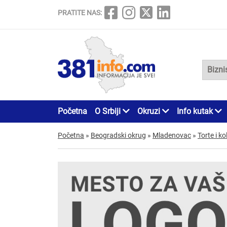
PRATITE NAS:
Početna
O Srbiji
Okruzi
Info kutak
Početna
»
Beogradski okrug
»
Mladenovac
»
Torte i ko