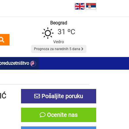
Beograd
31 ºC
Vedro
Prognoza za narednih 5 dana
preduzetništvo
IĆ
Pošaljite poruku
Ocenite nas