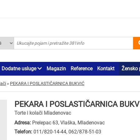
Dodatne usluge
Magazin
Reference
Kontakt
Žensko 
lači
»
PEKARA I POSLASTIČARNICA BUKVIĆ
PEKARA I POSLASTIČARNICA BUKV
Torte i kolači Mladenovac
Adresa:
Prelepac 63, Vlaška, Mladenovac
Telefon:
011/820-14-44
,
062/878-51-03