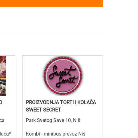
O
PROIZVODNJA TORTI I KOLAČA
SWEET SECRET
ica
Park Svetog Save 10, Niš
olača*
Kombi - minibus prevoz Niš