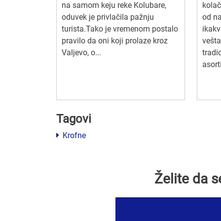
na samom keju reke Kolubare,
kolač
oduvek je privlačila pažnju
od na
turista.Tako je vremenom postalo
ikakv
pravilo da oni koji prolaze kroz
vešta
Valjevo, o...
tradi
asort
Tagovi
Krofne
Želite da 