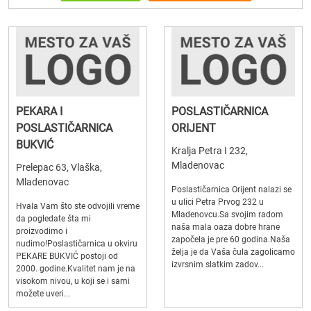
PEKARA I
POSLASTIČARNICA
POSLASTIČARNICA
ORIJENT
BUKVIĆ
Kralja Petra I 232,
Mladenovac
Prelepac 63, Vlaška,
Mladenovac
Poslastičarnica Orijent nalazi se
u ulici Petra Prvog 232 u
Hvala Vam što ste odvojili vreme
Mladenovcu.Sa svojim radom
da pogledate šta mi
naša mala oaza dobre hrane
proizvodimo i
započela je pre 60 godina.Naša
nudimo!Poslastičarnica u okviru
želja je da Vaša čula zagolicamo
PEKARE BUKVIĆ postoji od
izvrsnim slatkim zadov...
2000. godine.Kvalitet nam je na
visokom nivou, u koji se i sami
možete uveri...