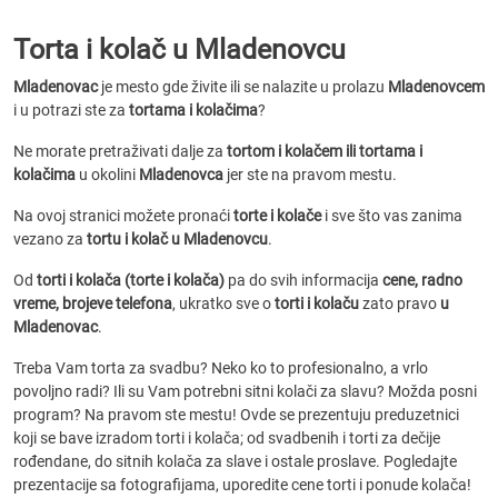
Torta i kolač u Mladenovcu
Mladenovac
je mesto gde živite ili se nalazite u prolazu
Mladenovcem
i u potrazi ste za
tortama i kolačima
?
Ne morate pretraživati dalje za
tortom i kolačem ili tortama i
kolačima
u okolini
Mladenovca
jer ste na pravom mestu.
Na ovoj stranici možete pronaći
torte i kolače
i sve što vas zanima
vezano za
tortu i kolač u Mladenovcu
.
Od
torti i kolača (torte i kolača)
pa do svih informacija
cene, radno
vreme, brojeve telefona
, ukratko sve o
torti i kolaču
zato pravo
u
Mladenovac
.
Treba Vam torta za svadbu? Neko ko to profesionalno, a vrlo
povoljno radi? Ili su Vam potrebni sitni kolači za slavu? Možda posni
program? Na pravom ste mestu! Ovde se prezentuju preduzetnici
koji se bave izradom torti i kolača; od svadbenih i torti za dečije
rođendane, do sitnih kolača za slave i ostale proslave. Pogledajte
prezentacije sa fotografijama, uporedite cene torti i ponude kolača!