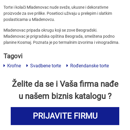
Torte i kolači Mladenovac nude sveže, ukusne i dekorativne
proizvode za sve prilike. Posetioci uživaju u prelepim i slatkim
poslasticama u Mladenovcu.
Mladenovac pripada okrugu koji se zove Beogradski.
Mladenovac je prigradska opština Beograda, smeštena podno
planine Kosmaj. Poznata je po termalnim izvorima i vinogradima.
Tagovi
Krofne
Svadbene torte
Rođendanske torte
Želite da se i Vaša firma nađe
u našem biznis katalogu ?
PRIJAVITE FIRMU