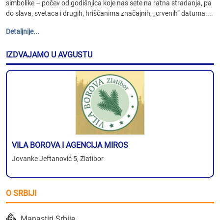
simbolike – počev od godišnjica koje nas sete na ratna stradanja, pa
do slava, svetaca i drugih, hrišćanima značajnih, „crvenih“ datuma....
Detaljnije...
IZDVAJAMO U AVGUSTU
VILA BOROVA I AGENCIJA MIROS
Jovanke Jeftanović 5, Zlatibor
O SRBIJI
Manastiri Srbije