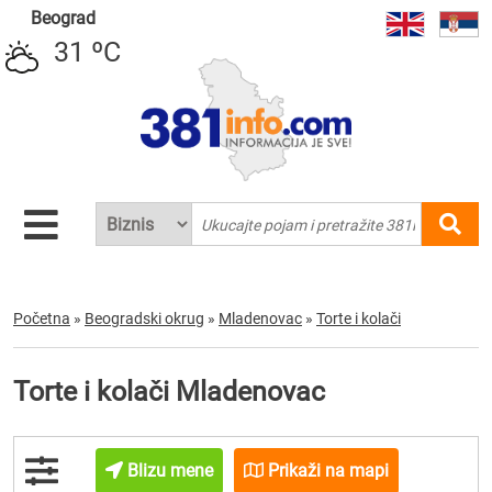
Beograd
31 ºC
Početna
»
Beogradski okrug
»
Mladenovac
»
Torte i kolači
Torte i kolači Mladenovac
Blizu mene
Prikaži na mapi