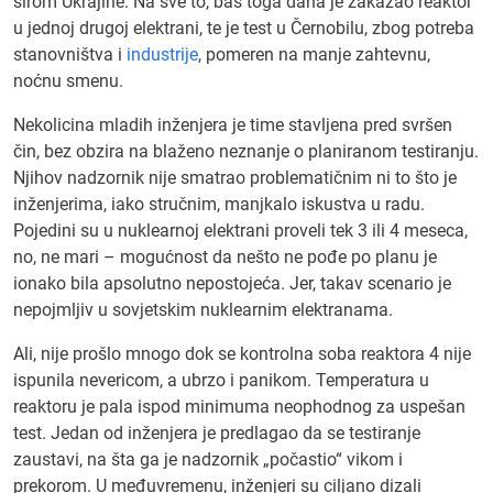
širom Ukrajine. Na sve to, baš toga dana je zakazao reaktor
u jednoj drugoj elektrani, te je test u Černobilu, zbog potreba
stanovništva i
industrije
, pomeren na manje zahtevnu,
noćnu smenu.
Nekolicina mladih inženjera je time stavljena pred svršen
čin, bez obzira na blaženo neznanje o planiranom testiranju.
Njihov nadzornik nije smatrao problematičnim ni to što je
inženjerima, iako stručnim, manjkalo iskustva u radu.
Pojedini su u nuklearnoj elektrani proveli tek 3 ili 4 meseca,
no, ne mari – mogućnost da nešto ne pođe po planu je
ionako bila apsolutno nepostojeća. Jer, takav scenario je
nepojmljiv u sovjetskim nuklearnim elektranama.
Ali, nije prošlo mnogo dok se kontrolna soba reaktora 4 nije
ispunila nevericom, a ubrzo i panikom. Temperatura u
reaktoru je pala ispod minimuma neophodnog za uspešan
test. Jedan od inženjera je predlagao da se testiranje
zaustavi, na šta ga je nadzornik „počastio“ vikom i
prekorom. U međuvremenu, inženjeri su ciljano dizali