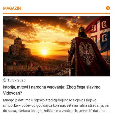
MAGAZIN
15.07.2026
Istorija, mitovi i narodna verovanja: Zbog čega slavimo
Vidovdan?
Mnogo je datuma u srpskoj tradiciji koji nose slojeve i slojeve
simbolike – počev od godišnjica koje nas sete na ratna stradanja, pa
do slava, svetaca i drugih, hrišćanima značajnih, „crvenih“ datuma....