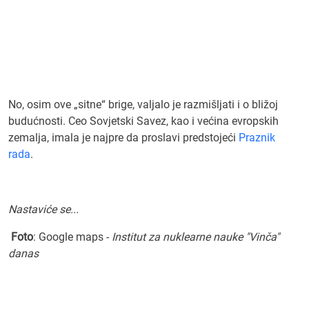
No, osim ove „sitne“ brige, valjalo je razmišljati i o bližoj
budućnosti. Ceo Sovjetski Savez, kao i većina evropskih
zemalja, imala je najpre da proslavi predstojeći
Praznik
rada
.
Nastaviće se...
Foto
: Google maps -
Institut za nuklearne nauke "Vinča"
danas