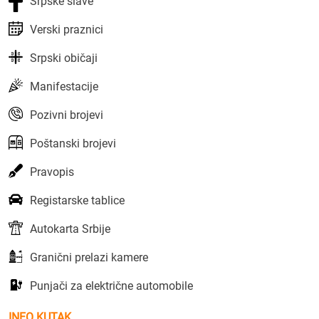
Srpske slave
Verski praznici
Srpski običaji
Manifestacije
Pozivni brojevi
Poštanski brojevi
Pravopis
Registarske tablice
Autokarta Srbije
Granični prelazi kamere
Punjači za električne automobile
INFO KUTAK