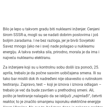
Bilo je lepo u takvom gradu biti nuklearni inženjer. Cenjeni
širom SSSR-a, mogli su se nadati dobrim poslovima i još
boljim zaradama. I ne bez razloga, jer je bivši Sovjetski
Savez mnogo (ako ne i sve) nade polagao u nuklearnu
energiju. A takva svetska sila, prirodno, morala je da ima i
najveću nuklearnu elektranu.
Za inženjere koji su u kontrolnu sobu došli iza ponoći, 25.
aprila, trebalo je da počne sasvim uobičajena smena. Ili su
tako bar mislili dok ih nadređeni nije obavestio o rutinskom
testiranju. Zapravo, test – koji je iznova i iznova odlagan –
trebalo je već da bude završen u prethodnoj smeni. Ali,
pošto je testiranje nalagalo da se isključi „najmlađi“, četvrti
reaktor, to je značilo smanjenu isporuku električne energije