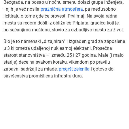
Beograda, na posao u noćnu smenu dolazi grupa inženjera.
I njih je već nosila
praznična atmosfera
, pa međusobno
licitiraju o tome gde će provesti Prvi maj. Na svoja radna
mesta su redom došli iz obližnjeg Pripjata, gradića koji je,
po sećanjima meštana, slovio za uzbudljivo mesto za život.
Bio je to namenski „dizajniran“ i izgrađen grad za zaposlene
u 3 kilometra udaljenoj nuklearnoj elektrani. Prosečna
starost stanovništva – između 25 i 27 godina. Male (i malo
starije) dece na svakom koraku, vikendom po pravilu
zabavni sadržaji za mlade,
pregršt zelenila
i gotovo do
savršenstva promišljena infrastruktura.