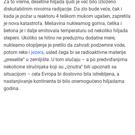
Za to vreme, desetine hiljada ljudi je već bilo izloženo
diskutabilnim nivoima radijacije. Da zlo bude veće, čak i
kada je požar u reaktoru 4 teškom mukom ugašen, zapretila
je nova katastrofa. Mešavina nuklearnog goriva, čelika i
betona je i dalje emitovala temperaturu od nekoliko hiljada
stepeni. Ukoliko se hitno ne preduzmu dodatne mere,
nuklearno otopljenje je pretilo da zahvati podzemne vode,
potom reke i
jezera
, usled čega bi se radioaktivne materije
„preselile“ u zemljište. U tom slučaju – a po predviđanjima
nekolicine stručnjaka koji su „iznutra“ bili upoznati sa
situacijom – cela Evropa bi doslovno bila istrebljena, a
nastanjivanje kontinenta bi bilo onemogućeno hiljadama
godina.