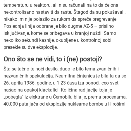
temperaturu u reaktoru, ali nisu računali na to da će ona
nekontrolisano nastaviti da raste. Štagod da su pokušavali,
nikako im nije polazilo za rukom da spreče pregrevanje.
Poslednja linija odbrane je bilo dugme AZ-5 – prisilno
isključivanje, kome se pribegava u kranjoj nuždi. Samo
nekoliko sekundi kasnije, okupljene u kontrolnoj sobi
presekle su dve eksplozije.
Ono što se ne vidi, to i (ne) postoji?
Šta se tačno te noći desilo, dugo je bilo tema zvaničnih i
nezvaničnih spekulacija. Neumitna činjenica je bila ta da se
26. aprila 1986. godine, u 1:23 časa iza ponoći, ceo svet
našao na opakoj klackalici. Količina radijacije koja je
„pobegla“ iz elektrane u Černobilu bila je, prema procenama,
40.000 puta jača od eksplozije nuklearne bombe u Hirošimi.