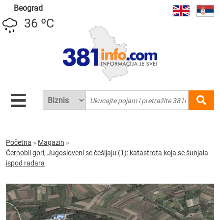
Beograd
36 ºC
Početna
»
Magazin
»
Černobil gori, Jugosloveni se češljaju (1): katastrofa koja se šunjala
ispod radara