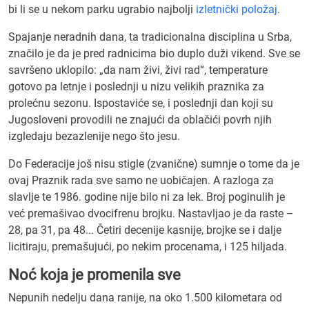
bi li se u nekom parku ugrabio najbolji
izletnički položaj
.
Spajanje neradnih dana, ta tradicionalna disciplina u Srba,
značilo je da je pred radnicima bio duplo duži vikend. Sve se
savršeno uklopilo: „da nam živi, živi rad“, temperature
gotovo pa letnje i poslednji u nizu velikih praznika za
prolećnu sezonu. Ispostaviće se, i poslednji dan koji su
Jugosloveni provodili ne znajući da oblačići povrh njih
izgledaju bezazlenije nego što jesu.
Do Federacije još nisu stigle (zvanične) sumnje o tome da je
ovaj Praznik rada sve samo ne uobičajen. A razloga za
slavlje te 1986. godine nije bilo ni za lek. Broj poginulih je
već premašivao dvocifrenu brojku. Nastavljao je da raste –
28, pa 31, pa 48... Četiri decenije kasnije, brojke se i dalje
licitiraju, premašujući, po nekim procenama, i 125 hiljada.
Noć koja je promenila sve
Nepunih nedelju dana ranije, na oko 1.500 kilometara od