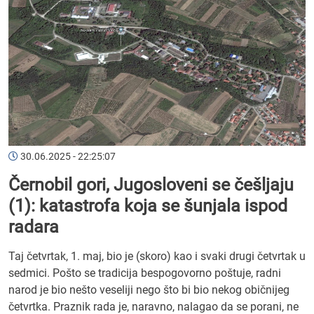
30.06.2025 - 22:25:07
Černobil gori, Jugosloveni se češljaju
(1): katastrofa koja se šunjala ispod
radara
Taj četvrtak, 1. maj, bio je (skoro) kao i svaki drugi četvrtak u
sedmici. Pošto se tradicija bespogovorno poštuje, radni
narod je bio nešto veseliji nego što bi bio nekog običnijeg
četvrtka. Praznik rada je, naravno, nalagao da se porani, ne