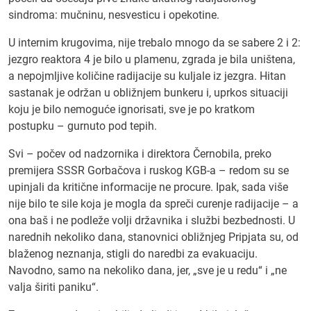
sindroma: mučninu, nesvesticu i opekotine.
U internim krugovima, nije trebalo mnogo da se sabere 2 i 2:
jezgro reaktora 4 je bilo u plamenu, zgrada je bila uništena,
a nepojmljive količine radijacije su kuljale iz jezgra. Hitan
sastanak je održan u obližnjem bunkeru i, uprkos situaciji
koju je bilo nemoguće ignorisati, sve je po kratkom
postupku – gurnuto pod tepih.
Svi – počev od nadzornika i direktora Černobila, preko
premijera SSSR Gorbačova i ruskog KGB-a – redom su se
upinjali da kritične informacije ne procure. Ipak, sada više
nije bilo te sile koja je mogla da spreči curenje radijacije – a
ona baš i ne podleže volji državnika i službi bezbednosti. U
narednih nekoliko dana, stanovnici obližnjeg Pripjata su, od
blaženog neznanja, stigli do naredbi za evakuaciju.
Navodno, samo na nekoliko dana, jer, „sve je u redu“ i „ne
valja širiti paniku“.