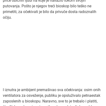
priče običnih ljudi na koje je nailazio tokom svojih
putovanja. Pošto je njegov treći bioskop bilo teško ne
primetiti, za očekivati je bilo da privuče dosta radoznalih
očiju.
I iznutra je ambijent premašivao sva očekivanja: osim onih
ventilatora za osveženje, publiku je opsluživalo petnaestak
zaposlenih u bioskopu. Naravno, sve to je trebalo i platiti,