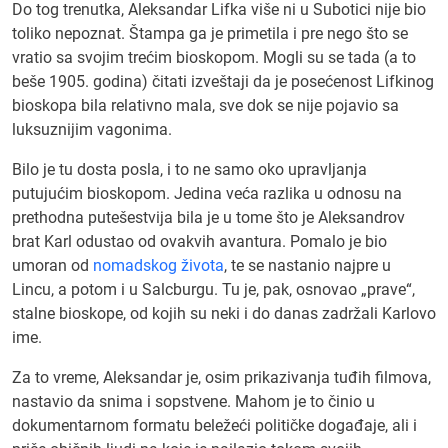
Do tog trenutka, Aleksandar Lifka više ni u Subotici nije bio
toliko nepoznat. Štampa ga je primetila i pre nego što se
vratio sa svojim trećim bioskopom. Mogli su se tada (a to
beše 1905. godina) čitati izveštaji da je posećenost Lifkinog
bioskopa bila relativno mala, sve dok se nije pojavio sa
luksuznijim vagonima.
Bilo je tu dosta posla, i to ne samo oko upravljanja
putujućim bioskopom. Jedina veća razlika u odnosu na
prethodna putešestvija bila je u tome što je Aleksandrov
brat Karl odustao od ovakvih avantura. Pomalo je bio
umoran od
nomadskog života
, te se nastanio najpre u
Lincu, a potom i u Salcburgu. Tu je, pak, osnovao „prave“,
stalne bioskope, od kojih su neki i do danas zadržali Karlovo
ime.
Za to vreme, Aleksandar je, osim prikazivanja tuđih filmova,
nastavio da snima i sopstvene. Mahom je to činio u
dokumentarnom formatu beležeći političke događaje, ali i