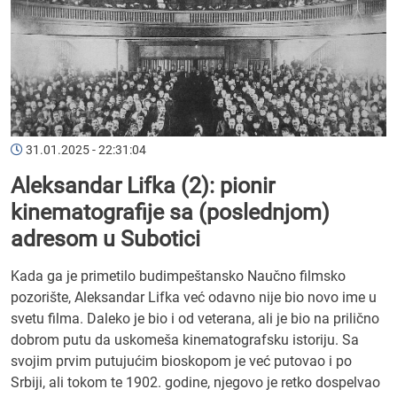
31.01.2025 - 22:31:04
Aleksandar Lifka (2): pionir
kinematografije sa (poslednjom)
adresom u Subotici
Kada ga je primetilo budimpeštansko Naučno filmsko
pozorište, Aleksandar Lifka već odavno nije bio novo ime u
svetu filma. Daleko je bio i od veterana, ali je bio na prilično
dobrom putu da uskomeša kinematografsku istoriju. Sa
svojim prvim putujućim bioskopom je već putovao i po
Srbiji, ali tokom te 1902. godine, njegovo je retko dospelvao