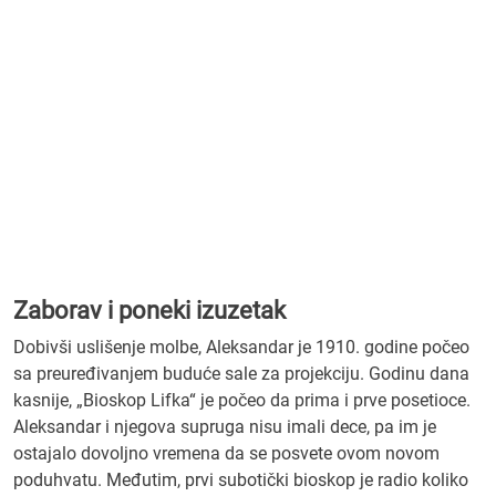
Zaborav i poneki izuzetak
Dobivši uslišenje molbe, Aleksandar je 1910. godine počeo
sa preuređivanjem buduće sale za projekciju. Godinu dana
kasnije, „Bioskop Lifka“ je počeo da prima i prve posetioce.
Aleksandar i njegova supruga nisu imali dece, pa im je
ostajalo dovoljno vremena da se posvete ovom novom
poduhvatu. Međutim, prvi subotički bioskop je radio koliko