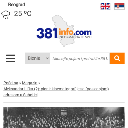
Beograd
25 ºC
Početna
»
Magazin
»
Aleksandar Lifka (2): pionir kinematografije sa (poslednjom)
adresom u Subotici