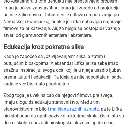
što Aleksandru u tom trenutku nije predstavljalo problem –
imao je očevu zaostavštinu, imao je i zaradu od projekcija,
pa nije žalio novca. Dobar deo je odlazio na putovanja po
Nemačkoj i Francuskoj, odakle je Lifka nabavljao najnovije
filmove za prikazivanje. Ali, za njega su postojale i važnije
stvari od glamuroznih enterijera i eksterijera.
Edukacija kroz pokretne slike
Kada je započeo sa „oživljavanjem“ slika, a zatim i
putujućim bioskopima, Aleksandar Lifka je iza sebe imao
snažnu inspiraciju: svoga oca, koji je u njega usadio ljubav
prema kulturi i edukaciji. Ta ideja ga nije napuštala ni sada,
kada je već bio malo poodrastao.
Zbog toga je uvek isticao da njegovi filmovi, pre svega,
imaju ulogu da edukuju stanovništvo. Među tim
stanovništvom je bilo i
mališana raznih uzrasta
, pa je Lifka
bio slobodan da uputi pozive direktorima škola. Osim što su
deca i školarci pazarili bioskopske ulaznice upola cene,