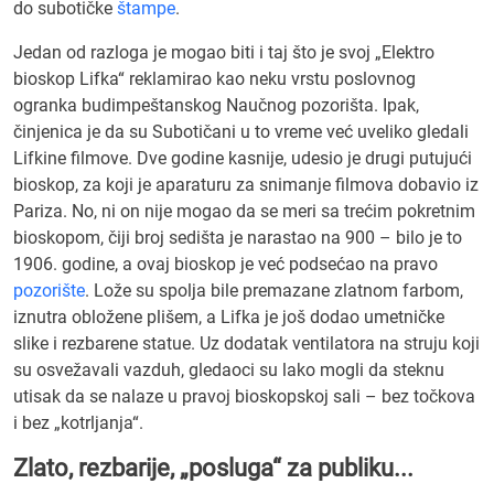
do subotičke
štampe
.
Jedan od razloga je mogao biti i taj što je svoj „Elektro
bioskop Lifka“ reklamirao kao neku vrstu poslovnog
ogranka budimpeštanskog Naučnog pozorišta. Ipak,
činjenica je da su Subotičani u to vreme već uveliko gledali
Lifkine filmove. Dve godine kasnije, udesio je drugi putujući
bioskop, za koji je aparaturu za snimanje filmova dobavio iz
Pariza. No, ni on nije mogao da se meri sa trećim pokretnim
bioskopom, čiji broj sedišta je narastao na 900 – bilo je to
1906. godine, a ovaj bioskop je već podsećao na pravo
pozorište
. Lože su spolja bile premazane zlatnom farbom,
iznutra obložene plišem, a Lifka je još dodao umetničke
slike i rezbarene statue. Uz dodatak ventilatora na struju koji
su osvežavali vazduh, gledaoci su lako mogli da steknu
utisak da se nalaze u pravoj bioskopskoj sali – bez točkova
i bez „kotrljanja“.
Zlato, rezbarije, „posluga“ za publiku...