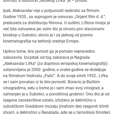
snimao, a subotički „Bioskop Lifka“ je – prodat.
Ipak, Aleksandar nije u potpunosti raskrstio sa filmom.
Godine 1920., sa suprugom je osnovao „Orijent film d. d.“,
preduzeće za distribuciju filmova. U suštini, Lifkina misija je
već bila ostvarena jer, osim što je otvorio prvi stacionarni
bioskop u Subotici, slovio je i za jednog od pionira
kinematografije na teritoriji srednje Evrope.
Uprkos tome, šira javnost ga je pomalo nepravedno
zaboravila. Izuzetak od tog zaborava je Nagrada
„Aleksandar Lifka“ (za doprinos evropskoj kinematografiji):
ustanovljena je 2000. godine, a svake godine se dodeljuje
na filmskom festivalu „Palić“. A do svoje smrti 1952., Lifka
se i sam povukao iz te šire javnosti. Boravio je Bačkim
vinogradima, selu u kome je i sam imao svoj vinograd, a
sahranjen je u Subotici, u porodičnoj grobnici. Ono što je od
njegove zaostavštine ostalo, izloženo je delimično u
subotičkom Gradskom muzeju (mahom deo njegovih ličnih
stvari), a delimično u Beogradu, gde se u tamošnjoj Kinoteci