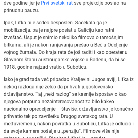
dve godine, jer je
Prvi svetski rat
sve projekcije poslao na
prinudnu pauzu.
Ipak, Lifka nije sedeo besposlen. Sačekala ga je
mobilizacija, pa je najpre poslat u Galiciju kao ratni
izveštač. Usput je snimio nekoliko filmova o tamošnjim
bitkama, ali je nakon ranjavanja prešao u Beč u Odeljenje
vojnog žurnala. Do kraja rata će još raditi i kao operater u
Glavnom štabu austrougarske vojske u Badenu, da bi se
1918. godine najzad vratio u Suboticu.
Iako je grad tada već pripadao Kraljevini Jugoslaviji, Lifka iz
nekog razloga nije želeo da prihvati jugoslovensko
državljanstvo. Taj „neki razlog“ se kasnije ispostavio kao
njegova potpuna nezainteresovanost za bilo kakvo
nacionalno opredeljenje – štaviše, državljanstvo je konačno
prihvatio tek po završetku Drugog svetskog rata. U
međuvremenu, nakon povratka u Suboticu, Lifka je odlučio i
da svoje kamere pošalje u „penziju“. Filmove više nije