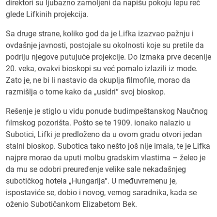
direktori su ljubazno zamoljeni da napišu pokoju lepu reč
glede Lifkinih projekcija.
Sa druge strane, koliko god da je Lifka izazvao pažnju i
ovdašnje javnosti, postojale su okolnosti koje su pretile da
podriju njegove putujuće projekcije. Do izmaka prve decenije
20. veka, ovakvi bioskopi su već pomalo izlazili iz mode.
Zato je, ne bi li nastavio da okuplja filmofile, morao da
razmišlja o tome kako da „usidri“ svoj bioskop.
Rešenje je stiglo u vidu ponude budimpeštanskog Naučnog
filmskog pozorišta. Pošto se te 1909. ionako nalazio u
Subotici, Lifki je predloženo da u ovom gradu otvori jedan
stalni bioskop. Subotica tako nešto još nije imala, te je Lifka
najpre morao da uputi molbu gradskim vlastima – želeo je
da mu se odobri preuređenje velike sale nekadašnjeg
subotičkog hotela „Hungarija“. U međuvremenu je,
ispostaviće se, dobio i novog, vernog saradnika, kada se
oženio Subotičankom Elizabetom Bek.