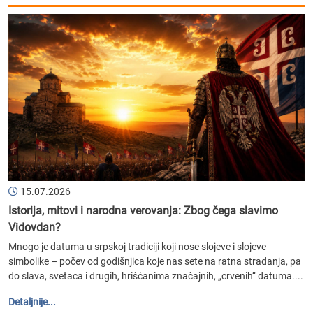
15.07.2026
Istorija, mitovi i narodna verovanja: Zbog čega slavimo
Vidovdan?
Mnogo je datuma u srpskoj tradiciji koji nose slojeve i slojeve
simbolike – počev od godišnjica koje nas sete na ratna stradanja, pa
do slava, svetaca i drugih, hrišćanima značajnih, „crvenih“ datuma....
Detaljnije...