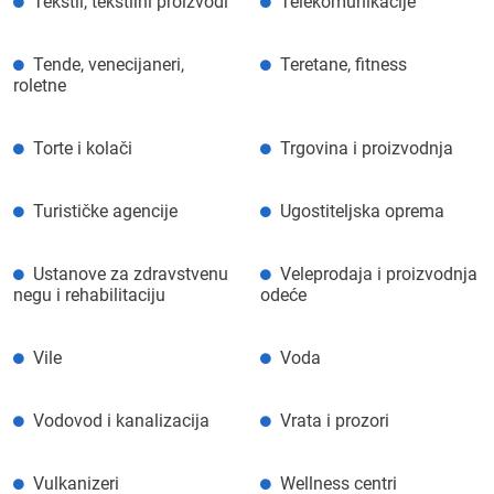
Tekstil, tekstilni proizvodi
Telekomunikacije
Tende, venecijaneri,
Teretane, fitness
roletne
Torte i kolači
Trgovina i proizvodnja
Turističke agencije
Ugostiteljska oprema
Ustanove za zdravstvenu
Veleprodaja i proizvodnja
negu i rehabilitaciju
odeće
Vile
Voda
Vodovod i kanalizacija
Vrata i prozori
Vulkanizeri
Wellness centri