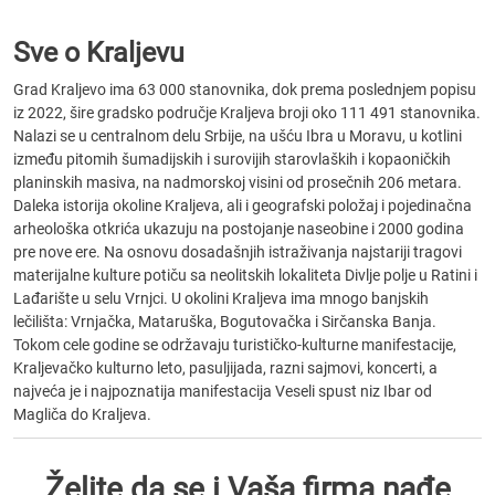
Sve o Kraljevu
Grad Kraljevo ima 63 000 stanovnika, dok prema poslednjem popisu
iz 2022, šire gradsko područje Kraljeva broji oko 111 491 stanovnika.
Nalazi se u centralnom delu Srbije, na ušću Ibra u Moravu, u kotlini
između pitomih šumadijskih i surovijih starovlaških i kopaoničkih
planinskih masiva, na nadmorskoj visini od prosečnih 206 metara.
Daleka istorija okoline Kraljeva, ali i geografski položaj i pojedinačna
arheološka otkrića ukazuju na postojanje naseobine i 2000 godina
pre nove ere. Na osnovu dosadašnjih istraživanja najstariji tragovi
materijalne kulture potiču sa neolitskih lokaliteta Divlje polje u Ratini i
Lađarište u selu Vrnjci. U okolini Kraljeva ima mnogo banjskih
lečilišta: Vrnjačka, Mataruška, Bogutovačka i Sirčanska Banja.
Tokom cele godine se održavaju turističko-kulturne manifestacije,
Kraljevačko kulturno leto, pasuljijada, razni sajmovi, koncerti, a
najveća je i najpoznatija manifestacija Veseli spust niz Ibar od
Magliča do Kraljeva.
Želite da se i Vaša firma nađe