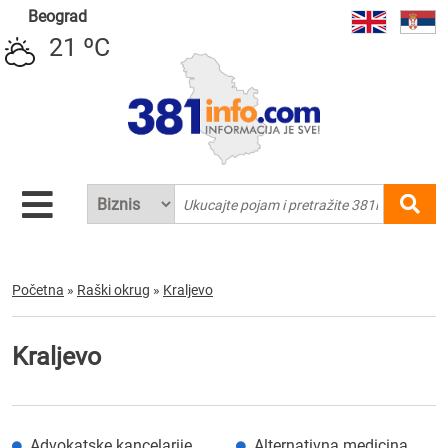
Beograd
21 ºC
Početna
»
Raški okrug
»
Kraljevo
Kraljevo
Advokatske kancelarije
Alternativna medicina