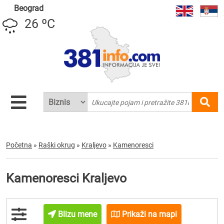
Beograd
26 ºC
Početna
»
Raški okrug
»
Kraljevo
»
Kamenoresci
Kamenoresci Kraljevo
Blizu mene
Prikaži na mapi