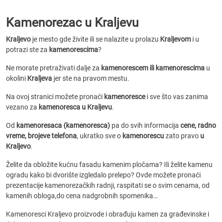
Kamenorezac u Kraljevu
Kraljevo
je mesto gde živite ili se nalazite u prolazu
Kraljevom
i u
potrazi ste za
kamenorescima
?
Ne morate pretraživati dalje za
kamenorescem ili kamenorescima
u
okolini
Kraljeva
jer ste na pravom mestu.
Na ovoj stranici možete pronaći
kamenoresce
i sve što vas zanima
vezano za
kamenoresca u Kraljevu
.
Od
kamenoresaca (kamenoresca)
pa do svih informacija
cene, radno
vreme, brojeve telefona
, ukratko sve o
kamenorescu
zato pravo
u
Kraljevo
.
Želite da obložite kućnu fasadu kamenim pločama? Ili želite kamenu
ogradu kako bi dvorište izgledalo prelepo? Ovde možete pronaći
prezentacije kamenorezačkih radnji, raspitati se o svim cenama, od
kamenih obloga,do cena nadgrobnih spomenika…
Kamenoresci Kraljevo proizvode i obrađuju kamen za građevinske i