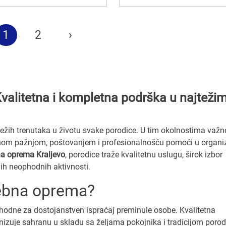
1
2
›
valitetna i kompletna podrška u najteži
težih trenutaka u životu svake porodice. U tim okolnostima važn
nom pažnjom, poštovanjem i profesionalnošću pomoći u organiz
a oprema Kraljevo
, porodice traže kvalitetnu uslugu, širok izbor
ih neophodnih aktivnosti.
ebna oprema?
dne za dostojanstven ispraćaj preminule osobe. Kvalitetna
uje sahranu u skladu sa željama pokojnika i tradicijom porod