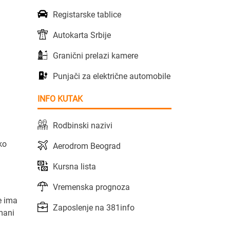
Registarske tablice
Autokarta Srbije
Granični prelazi kamere
Punjači za električne automobile
INFO KUTAK
Rodbinski nazivi
ko
Aerodrom Beograd
Kursna lista
Vremenska prognoza
e ima
Zaposlenje na 381info
mani