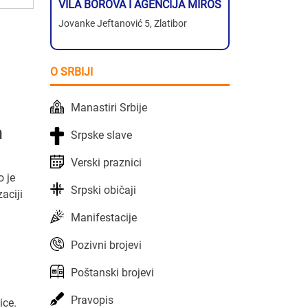
VILA BOROVA I AGENCIJA MIROS
Jovanke Jeftanović 5, Zlatibor
O SRBIJI
Manastiri Srbije
m
Srpske slave
Verski praznici
o je
Srpski običaji
aciji
Manifestacije
Pozivni brojevi
Poštanski brojevi
Pravopis
ice.