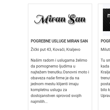
POGREBNE USLUGE MIRAN SAN
POGR
Žički put 43, Kovači, Kraljevo
Milut
Našim radom i uslugama želimo
Tu s
da pomognemo ljudima u
kada 
najtežem trenutku.Osnovni moto i
Kralj
obaveza naše firme je da na
trenu
jednom mestu klijenti imaju
posta
kompletnu uslugu za
bilo 
dostojanstven sprovod svojih
Uprav
najmilih...