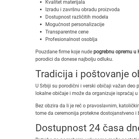
Kvalitet materijala
Izradu i završnu obradu proizvoda
Dostupnost različitih modela
Mogućnost personalizacije
Transparentne cene
Profesionalnost osoblja
Pouzdane firme koje nude
pogrebnu opremu u K
porodici da donese najbolju odluku.
Tradicija i poštovanje o
U Srbiji su porodični i verski običaji važan de
lokalne običaje i može da organizuje ispraćaj u
Bez obzira da li je reč o pravoslavnim, katolič
tome da ceremonija protekne dostojanstveno i 
Dostupnost 24 časa d