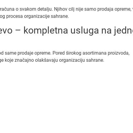
računa o svakom detalju. Njihov cilj nije samo prodaja opreme,
og procesa organizacije sahrane.
evo – kompletna usluga na jed
d same prodaje opreme. Pored širokog asortimana proizvoda,
e koje značajno olakšavaju organizaciju sahrane.