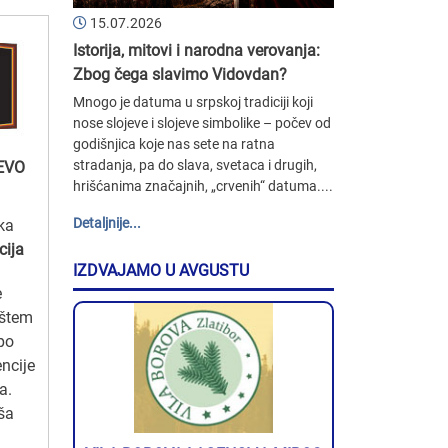
15.07.2026
Istorija, mitovi i narodna verovanja:
Zbog čega slavimo Vidovdan?
Mnogo je datuma u srpskoj tradiciji koji
nose slojeve i slojeve simbolike – počev od
godišnjica koje nas sete na ratna
stradanja, pa do slava, svetaca i drugih,
EVO
hrišćanima značajnih, „crvenih“ datuma....
Detaljnije...
ka
cija
IZDVAJAMO U AVGUSTU
e
ištem
po
ncije
a.
ša