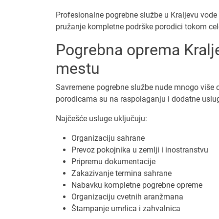
Profesionalne pogrebne službe u Kraljevu vode 
pružanje kompletne podrške porodici tokom cel
Pogrebna oprema Kralj
mestu
Savremene pogrebne službe nude mnogo više o
porodicama su na raspolaganju i dodatne uslug
Najčešće usluge uključuju:
Organizaciju sahrane
Prevoz pokojnika u zemlji i inostranstvu
Pripremu dokumentacije
Zakazivanje termina sahrane
Nabavku kompletne pogrebne opreme
Organizaciju cvetnih aranžmana
Štampanje umrlica i zahvalnica