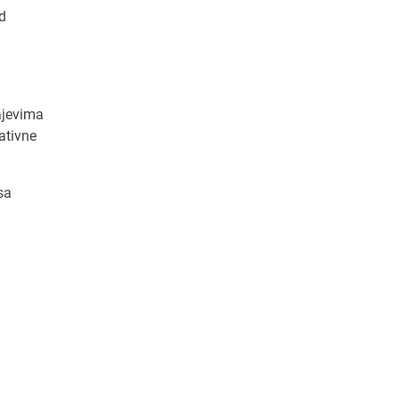
d
ajevima
ativne
sa