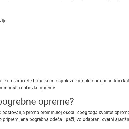
zija
o je da izaberete firmu koja raspolaže kompletnom ponudom ka
rmalnosti i nabavku opreme.
t pogrebne opreme?
k poštovanja prema preminuloj osobi. Zbog toga kvalitet oprem
o pripremljena pogrebna odeća i pažljivo odabrani cvetni aranž