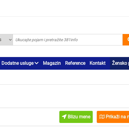
Dodatne usluge
Magazin
Reference
Kontakt
Žensko 
Blizu mene
Prikaži na 