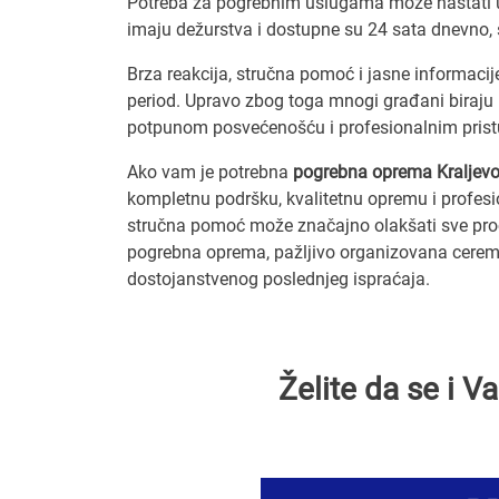
Potreba za pogrebnim uslugama može nastati u 
imaju dežurstva i dostupne su 24 sata dnevno,
Brza reakcija, stručna pomoć i jasne informacij
period. Upravo zbog toga mnogi građani biraju 
potpunom posvećenošću i profesionalnim pris
Ako vam je potrebna
pogrebna oprema Kraljev
kompletnu podršku, kvalitetnu opremu i profesi
stručna pomoć može značajno olakšati sve proc
pogrebna oprema, pažljivo organizovana ceremo
dostojanstvenog poslednjeg ispraćaja.
Želite da se i 