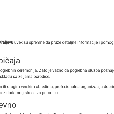
raljevu
uvek su spremne da pruže detaljne informacije i pomo
bičaja
o pogrebnih ceremonija. Zato je važno da pogrebna služba poznaj
 skladu sa željama porodice.
kim ili drugim verskim obredima, profesionalna organizacija dopri
bez dodatnog stresa za porodicu.
nevno