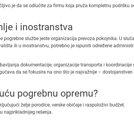
čljivo je da se odlučite za firmu koja pruža kompletnu podršku o
lje i inostranstva
e pogrebne službe jeste organizacija prevoza pokojnika. U sluč
šta ili u inostranstvu, potrebno je ispuniti određene administr
avljanja dokumentacije, organizacije transporta i koordinacije 
gućava da se fokusira na ono što je najvažnije – dostojanstven
ajuću pogrebnu opremu?
ljučujući želje porodice, verske običaje i raspoloživi budžet.
 najprikladnijeg rešenja.