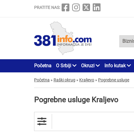
PRATITE NAS:
Početna
O Srbiji
Okruzi
Info kutak
Početna
»
Raški okrug
»
Kraljevo
»
Pogrebne usluge
Pogrebne usluge Kraljevo