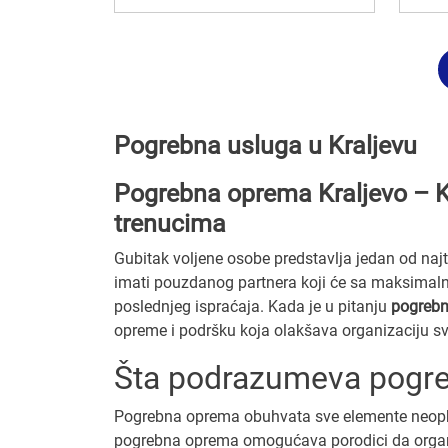
Pogrebna usluga u Kraljevu
Pogrebna oprema Kraljevo – K
trenucima
Gubitak voljene osobe predstavlja jedan od naj
imati pouzdanog partnera koji će sa maksimal
poslednjeg ispraćaja. Kada je u pitanju
pogrebn
opreme i podršku koja olakšava organizaciju sv
Šta podrazumeva pogr
Pogrebna oprema obuhvata sve elemente neopho
pogrebna oprema omogućava porodici da organiz