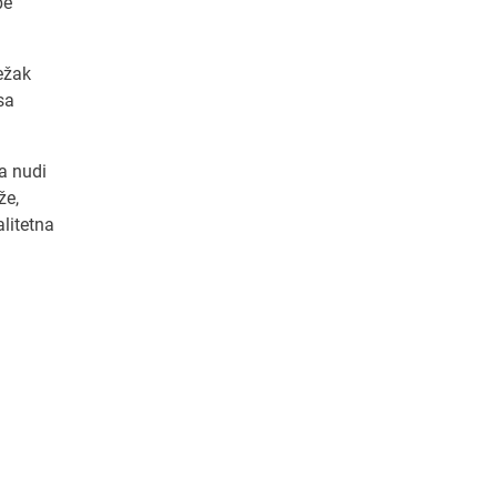
be
ežak
sa
a nudi
že,
litetna