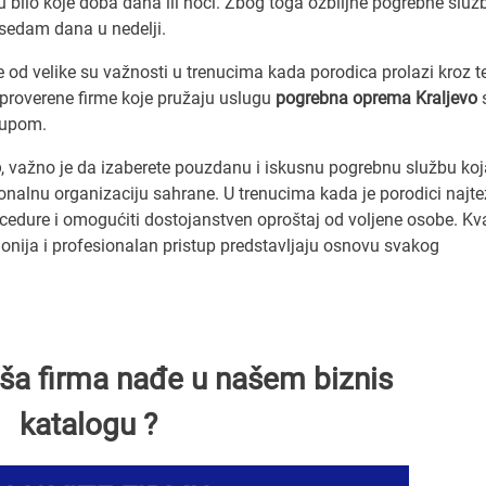
bilo koje doba dana ili noći. Zbog toga ozbiljne pogrebne služ
 sedam dana u nedelji.
e od velike su važnosti u trenucima kada porodica prolazi kroz t
proverene firme koje pružaju uslugu
pogrebna oprema Kraljevo
tupom.
o
, važno je da izaberete pouzdanu i iskusnu pogrebnu službu koj
onalnu organizaciju sahrane. U trenucima kada je porodici najte
edure i omogućiti dostojanstven oproštaj od voljene osobe. Kva
nija i profesionalan pristup predstavljaju osnovu svakog
Vaša firma nađe u našem biznis
katalogu ?