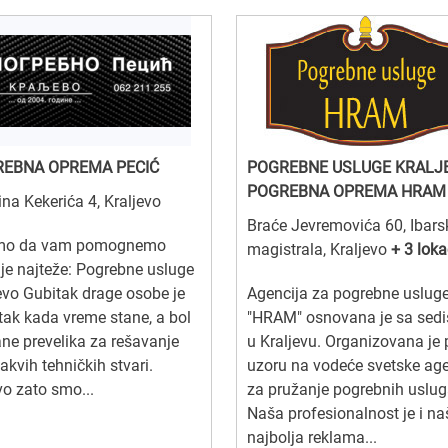
EBNA OPREMA PECIĆ
POGREBNE USLUGE KRALJ
POGREBNA OPREMA HRAM
ina Kekerića 4, Kraljevo
Braće Jevremovića 60, Ibars
mo da vam pomognemo
magistrala, Kraljevo
+ 3 loka
je najteže: Pogrebne usluge
evo Gubitak drage osobe je
Agencija za pogrebne uslug
tak kada vreme stane, a bol
"HRAM" osnovana je sa sed
ne prevelika za rešavanje
u Kraljevu. Organizovana je 
kakvih tehničkih stvari.
uzoru na vodeće svetske age
o zato smo...
za pružanje pogrebnih uslug
Naša profesionalnost je i na
najbolja reklama...