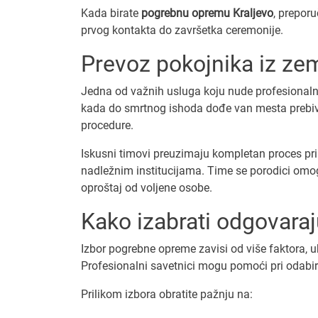
Kada birate
pogrebnu opremu Kraljevo
, preporu
prvog kontakta do završetka ceremonije.
Prevoz pokojnika iz zem
Jedna od važnih usluga koju nude profesionaln
kada do smrtnog ishoda dođe van mesta prebivali
procedure.
Iskusni timovi preuzimaju kompletan proces prib
nadležnim institucijama. Time se porodici omo
oproštaj od voljene osobe.
Kako izabrati odgovar
Izbor pogrebne opreme zavisi od više faktora, uk
Profesionalni savetnici mogu pomoći pri odabiru
Prilikom izbora obratite pažnju na: