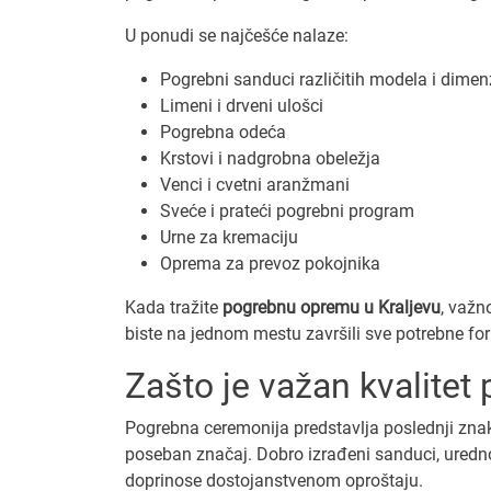
U ponudi se najčešće nalaze:
Pogrebni sanduci različitih modela i dimen
Limeni i drveni ulošci
Pogrebna odeća
Krstovi i nadgrobna obeležja
Venci i cvetni aranžmani
Sveće i prateći pogrebni program
Urne za kremaciju
Oprema za prevoz pokojnika
Kada tražite
pogrebnu opremu u Kraljevu
, važn
biste na jednom mestu završili sve potrebne fo
Zašto je važan kvalite
Pogrebna ceremonija predstavlja poslednji zna
poseban značaj. Dobro izrađeni sanduci, uredn
doprinose dostojanstvenom oproštaju.