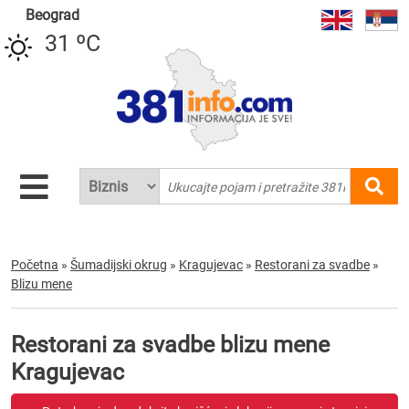
Beograd
31 ºC
Početna
»
Šumadijski okrug
»
Kragujevac
»
Restorani za svadbe
»
Blizu mene
Restorani za svadbe blizu mene
Kragujevac