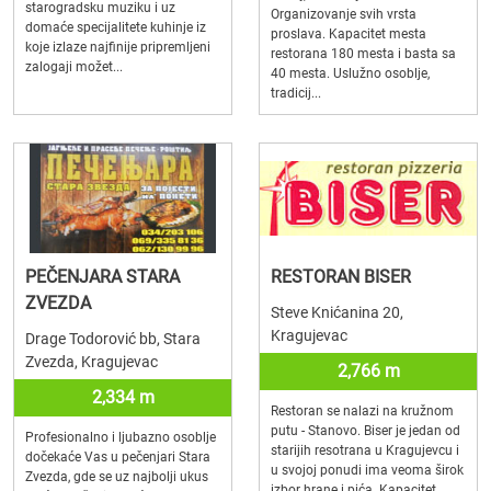
starogradsku muziku i uz
Organizovanje svih vrsta
domaće specijalitete kuhinje iz
proslava. Kapacitet mesta
koje izlaze najfinije pripremljeni
restorana 180 mesta i basta sa
zalogaji možet...
40 mesta. Uslužno osoblje,
tradicij...
PEČENJARA STARA
RESTORAN BISER
ZVEZDA
Steve Knićanina 20,
Kragujevac
Drage Todorović bb, Stara
Zvezda, Kragujevac
2,766 m
2,334 m
Restoran se nalazi na kružnom
putu - Stanovo. Biser je jedan od
Profesionalno i ljubazno osoblje
starijih resotrana u Kragujevcu i
dočekaće Vas u pečenjari Stara
u svojoj ponudi ima veoma širok
Zvezda, gde se uz najbolji ukus
izbor hrane i pića. Kapacitet