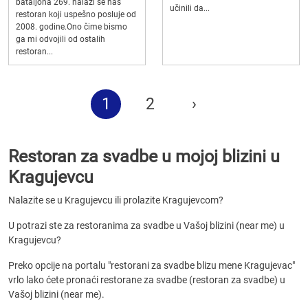
bataljona 269. nalazi se naš
učinili da...
restoran koji uspešno posluje od
2008. godine.Ono čime bismo
ga mi odvojili od ostalih
restoran...
1
2
›
Restoran za svadbe u mojoj blizini u
Kragujevcu
Nalazite se u Kragujevcu ili prolazite Kragujevcom?
U potrazi ste za restoranima za svadbe u Vašoj blizini (near me) u
Kragujevcu?
Preko opcije na portalu "restorani za svadbe blizu mene Kragujevac"
vrlo lako ćete pronaći restorane za svadbe (restoran za svadbe) u
Vašoj blizini (near me).