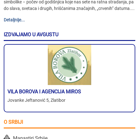
simbolike – počev od godišnjica koje nas sete na ratna stradanja, pa
do slava, svetaca i drugih, hrišćanima značajnih, „crvenih“ datuma....
Detaljnije...
IZDVAJAMO U AVGUSTU
VILA BOROVA I AGENCIJA MIROS
Jovanke Jeftanović 5, Zlatibor
O SRBIJI
Manastiri Srbije