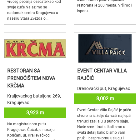
vrućeg pečenja osećate kao kod
restorana je 200 mesta. Vršimo i
svoje kuće.Nalazimo se
isporu...
nadomak centra Kragujevca u
naselju Stara Zvezda o...
RESTORAN SA
EVENT CENTAR VILLA
PRENOĆIŠTEM NOVA
RAJČIĆ
KRČMA
Drenovački put, Kragujevac
Kraljevackog bataljona 269,
8,002 m
Kragujevac
Event Centar Villa Rajčić je priča
3,923 m
stvorena iz želje da vaši najlepši
trenuci zasijaju u punom sjaju.
Na magistralnom putu
Naše srce i trud utkali smo u
Kragujevac-Čačak, u naselju
svaki detalj kako bismo vam
Korićani, ul. Kraljevačkog
pružili besprekornu uslugu i