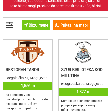
Potrebno je da odobrite korišćenje lokacije na ovoj stranici
kako bismo mogli precizno da odredimo firme u Vašoj blizini!
Blizu mene
Prikaži na mapi
RESTORAN TABOR
SZUR BIBLIOTEKA KOD
MILUTINA
Bregalnička 61, Kragujevac
Beogradska bb, Kragujevac
1,556 m
1,877 m
Sa ponosom Vam
predstavljamo našu firmu: kafe
Kompletan asortiman praseće i
restoran "Tabor" u čijem
jagnjeće pečenje na ražnju,
prelepom ambijentu, uz
roštilj, kuvana jela.